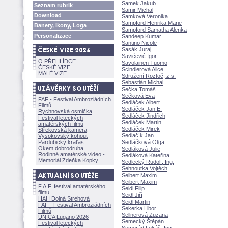
Samek Jakub
Seznam rubrik
Samir Michal
Download
Samková Veronika
Sampford Henrika Marie
Banery, Ikony, Loga
Sampford Samatha Alenka
Personalizace
Sandeep Kumar
Santino Nicole
Sasák Juraj
Savićević Igor
O PŘEHLÍDCE
Savolainen Tuomo
ČESKÉ VIZE
Scindlerová Alice
MALÉ VIZE
Sdružení Roztoč, z.s.
Sebastián Michal
Sečka Tom
Sečková Eva
FAF - Festival Ambroziádních
Sedláček Albert
Filmů
Sedláček Jan E.
Rychnovská osmička
Sedláček Jindřich
Festival leteckých
Sedláček Martin
amatérských filmů
Sedláček Mirek
Střekovská kamera
Sedlačík Jan
Vysokovský kohout
Pardubický kraťas
Sedláčková Oľga
Okem dobrodruha
Sedláková Julie
Rodinné amatérské video -
Sedláková Kateřina
Memoriál Zdeňka Kopky
Sedlecký Rudolf, Ing.
Sehnoutka Vojtěch
Seibert Maxim
Seibert Maxim
F.A.F. festival amatérského
Seidl Filip
filmu
Seidl Jiří
HAH Dolná Strehov
Seidl Martin
FAF - Festival Ambroziádních
Sekerka Libor
Filmů
Sellnerová Zuzana
UNICA Lugano 2026
Semecký Štěpán
Festival leteckých