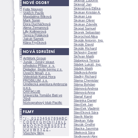
Sklenár Lubomír
Sklenář Jan
Sklenářová Eliška
Felix Nguyen
Skokan Kristián A.
Vojtěch Pavlík
Skokan Lea
Magdaléna Bílkov
Mark Sonin
Skokan Oliver
Dora Ducháčkov
Skokan Zdeněk
Alena Zemanov
Skopal Samuel
Lilly Kollmerov
Skorek Sebastian
Tereza Polákov
Skorochod Alisa
Jakub Samek
Skoták Antonín, Ing.
Klára Fryčkov
Skoták David
Skoták Richard
Skřipský Daniel
Skřivan Matěj
ArtWork Group
Slabejová Tereza
Junák - český skaut,
Sládek Lukáš, Ing.
středisko Příbor, z. s.
Sládek Matěj
Digladior, škola šermu z.s.
Sládková Aneta
Ústečtí filmaři, z.s.
Sladký Richard
Videoklub Kutná Hora
PROBILUM, z.s.
Slama Chenislav
Umělecká agentura Ambrozia
Sláma Bohdan
o.p.s.
Slámová Andrea
ORFIKLUB
Slámová Anna
Univerzita Tomáše Bati ve
Slanař Karel
Zlíně
Slaninka Daniel
Nízkoprahový klub Pacific
Slavíček Jan
Slavíček Vladimír
Slavíčková Sára
Slavík Martin
"
(
-
.
0
1
2
3
4
5
6
7
8
9
A
B
C
Slepkan Yulia
Č
D
Ď
E
F
G
H
Ch
I
Í
J
K
L
Ľ
Slezák Ondřej
M
N
O
Ó
P
Q
R
Ř
S
Ś
T
Ť
Sliacka Jasmína
U
Ú
V
W
X
Y
Z
Sliwková Sára
Všechny filmy
Slodkowski Alex