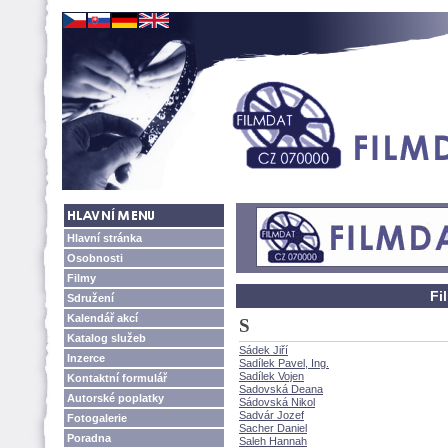
Hlavní stránka
Osobnosti
Filmy
Fi
Sdružení
Kalendář akcí
S
Katalog služeb
Sádek Jiří
Inzerce
Sadílek Pavel, Ing.
Sadílek Vojen
Kontaktní formulář
Sadovská Deana
Autorské poplatky
Sádovská Nikol
Sadvár Jozef
Fotogalerie
Sacher Daniel
Poradna
Saleh Hannah