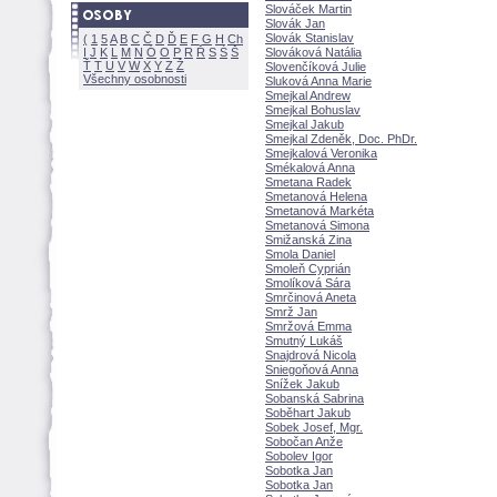
Slováček Martin
Slovák Jan
Slovák Stanislav
(
1
5
A
B
C
Č
D
Ď
E
F
G
H
Ch
I
J
K
L
M
N
Ó
O
P
R
Ř
S
Ś
Slováková Natália
Ť
T
U
V
W
X
Y
Z
Slovenčíková Julie
Všechny osobnosti
Sluková Anna Marie
Smejkal Andrew
Smejkal Bohuslav
Smejkal Jakub
Smejkal Zdeněk, Doc. PhDr.
Smejkalová Veronika
Smékalová Anna
Smetana Radek
Smetanová Helena
Smetanová Markéta
Smetanová Simona
Smižanská Zina
Smola Daniel
Smoleň Cyprián
Smolíková Sára
Smrčinová Aneta
Smrž Jan
Smržová Emma
Smutný Luk
Snajdrová Nicola
Sniegoňová Anna
Snížek Jakub
Sobanská Sabrina
Soběhart Jakub
Sobek Josef, Mgr.
Sobočan Anže
Sobolev Igor
Sobotka Jan
Sobotka Jan