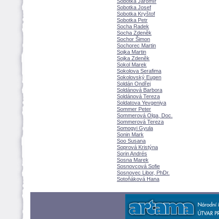
Sobotka Jaromír
Sobotka Josef
Sobotka Kryštof
Sobotka Petr
Socha Radek
Socha Zdeněk
Sochor Šimon
Sochorec Martin
Sojka Martin
Sojka Zdeněk
Sokol Marek
Sokolova Serafima
Sokolovský Eugen
Soldán Ondřej
Soldánová Barbora
Soldánová Tereza
Soldatova Yevgeniya
Sommer Peter
Sommerová Olga, Doc.
Sommerová Tereza
Somogyi Gyula
Sonin Mark
Soo Susana
Soprová Kristýna
Sorin Andrés
Sosna Marek
Sosnovcová Sofie
Sosnovec Libor, PhDr.
Sotoňáková Hana