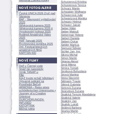
Memoriál Zdeňka Kopky
Schusterová Kristina
Schusterová Tereza
Schvarz Martin
Schwaiger Wolfgang
Česká UNICA 2026 Zruč nad
Schwarcová Julie
Sázavou
Schwartzová Monika
BAF - Slavnostní vyhlašování
Schwarz Helmut
2025
Schwarz Jakub
Střekovská kamera 2025
Sieber Kilián
Střekovská kamera 2025 II
Vysokovský kohout 2025
Sieber Matou
Rodinné Amatérské Video
Siebermair Helene
2025
Siebert Daniela
HAF Tanvald 2025
Siebert Oskar
Rychnovská osmička 2025
Siebler Markus
XXI. Festival leteckých
Sigmund Štěpán
amatérských filmů
Sichler Jan, Ing.
KAPITÁN KID
Sikora Michal
Simon Martin
Siparau Alexei
Sirná Milena
Deň v Čiernej vode
Sirnica Tom
Snáď nie naposledy
Sirotková Bohuslava
Vznik TANAP-u
Sirová Martina
Ellie
Siska Slavomír
Když kvete pcháč bělohlavý
Výtvarné setkání na
Sittmann Traute
Prostřední Bečvě
Sittová Gabriela
ARMONÍA – Reise eines
Sivková Zuzana
schöpferisch
en Universums •
Skácelová Zuzana
Journey of a Creative
Skalická Terezie Magdalena
Universe
Skalická Valerie
DURCHDRUNGEN
·
Skalický Jan
INFUSED
Skalník Luk
KATOPTRIK
Skálová Barbora
Běžná rutina
Skarka Martin