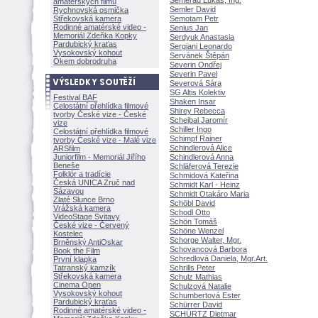
Semerád Lukáš, Ing.
amatérských filmů
Semler David
Rychnovská osmička
Střekovská kamera
Semotam Petr
Rodinné amatérské video -
Senius Jan
Memoriál Zdeňka Kopky
Serdyuk Anastasia
Pardubický kraťas
Sergiani Leonardo
Vysokovský kohout
Servánek Štěpán
Okem dobrodruha
Severin Ondřej
Severin Pavel
Severová Sára
SG Altis Kolektiv
Festival BAF
Shaken Insar
Celostátní přehlídka filmové
Shirey Rebecca
tvorby České vize - České
Schejbal Jaromír
vize
Schiller Ingo
Celostátní přehlídka filmové
Schimpf Rainer
tvorby České vize - Malé vize
Schindlerová Alice
ARSfilm
Juniorfilm - Memoriál Jiřího
Schindlerová Anna
Beneše
Schläferová Terezie
Folklór a tradície
Schmidová Kateřina
Česká UNICA Zruč nad
Schmidt Karl - Heinz
Sázavou
Schmidt Otakáro Maria
Zlaté Slunce Brno
Schöbl David
Vrážská kamera
Schodl Otto
VideoStage Svitavy
Schön Tom
České vize - Červený
Schöne Wenzel
Kostelec
Schorge Walter, Mgr.
Brněnský AntiOskar
Schovancová Barbora
Book the Film
Schredlová Daniela, Mgr.Art.
První klapka
Tatranský kamzík
Schrills Peter
Střekovská kamera
Schulz Mathias
Cinema Open
Schulzová Natalie
Vysokovský kohout
Schumbertová Ester
Pardubický kraťas
Schürrer David
Rodinné amatérské video -
SCHÜRTZ Dietmar