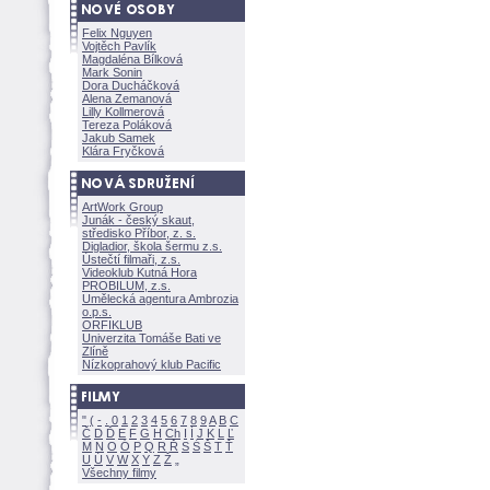
Felix Nguyen
Vojtěch Pavlík
Magdaléna Bílkov
Mark Sonin
Dora Ducháčkov
Alena Zemanov
Lilly Kollmerov
Tereza Polákov
Jakub Samek
Klára Fryčkov
ArtWork Group
Junák - český skaut,
středisko Příbor, z. s.
Digladior, škola šermu z.s.
Ústečtí filmaři, z.s.
Videoklub Kutná Hora
PROBILUM, z.s.
Umělecká agentura Ambrozia
o.p.s.
ORFIKLUB
Univerzita Tomáše Bati ve
Zlíně
Nízkoprahový klub Pacific
"
(
-
.
0
1
2
3
4
5
6
7
8
9
A
B
C
Č
D
Ď
E
F
G
H
Ch
I
Í
J
K
L
Ľ
M
N
O
Ó
P
Q
R
Ř
S
Ś
T
Ť
U
Ú
V
W
X
Y
Z
Všechny filmy