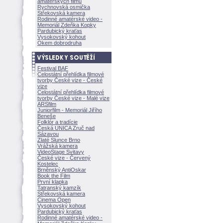
amatérských filmů
Rychnovská osmička
Střekovská kamera
Rodinné amatérské video -
Memoriál Zdeňka Kopky
Pardubický kraťas
Vysokovský kohout
Okem dobrodruha
Festival BAF
Celostátní přehlídka filmové
tvorby České vize - České
vize
Celostátní přehlídka filmové
tvorby České vize - Malé vize
ARSfilm
Juniorfilm - Memoriál Jiřího
Beneše
Folklór a tradície
Česká UNICA Zruč nad
Sázavou
Zlaté Slunce Brno
Vrážská kamera
VideoStage Svitavy
České vize - Červený
Kostelec
Brněnský AntiOskar
Book the Film
První klapka
Tatranský kamzík
Střekovská kamera
Cinema Open
Vysokovský kohout
Pardubický kraťas
Rodinné amatérské video -