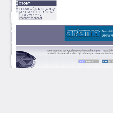
(
1
5
A
B
C
Č
D
Ď
E
F
G
H
Ch
I
J
K
L
M
N
Ó
O
P
R
Ř
S
Ś
Ť
T
U
V
W
X
Y
Z
Všechny osobnosti
Tento web site byl vytvořen prostřednictvím
phpRS
- redakční
produktů, firem apod. mohou být ochrannými známkami nebo r