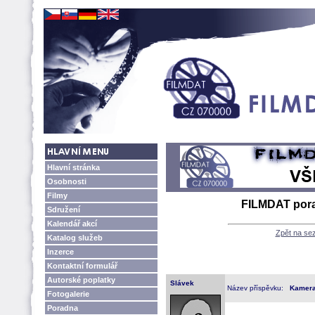
Hlavní stránka
Osobnosti
Filmy
FILMDAT por
Sdružení
Kalendář akcí
Zpět na se
Katalog služeb
Inzerce
Kontaktní formulář
Autorské poplatky
Slávek
Název příspěvku:
Kamera
Fotogalerie
Poradna