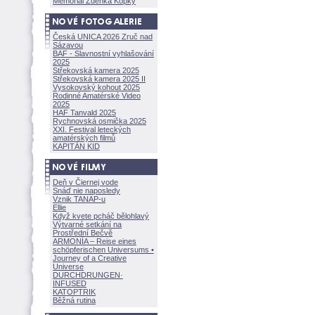
Memoriál Zdeňka Kopky
Česká UNICA 2026 Zruč nad
Sázavou
BAF - Slavnostní vyhlašování
2025
Střekovská kamera 2025
Střekovská kamera 2025 II
Vysokovský kohout 2025
Rodinné Amatérské Video
2025
HAF Tanvald 2025
Rychnovská osmička 2025
XXI. Festival leteckých
amatérských filmů
KAPITÁN KID
Deň v Čiernej vode
Snáď nie naposledy
Vznik TANAP-u
Ellie
Když kvete pcháč bělohlavý
Výtvarné setkání na
Prostřední Bečvě
ARMONÍA – Reise eines
schöpferisch
en Universums •
Journey of a Creative
Universe
DURCHDRUNGEN
·
INFUSED
KATOPTRIK
Běžná rutina