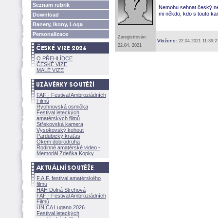
Seznam rubrik
Nemohu sehnat český n
mi někdo, kdo s touto k
Download
Banery, Ikony, Loga
Personalizace
Zaregistrován:
Vloženo:
22.04.2021 11:39:2
22.04. 2021
O PŘEHLÍDCE
ČESKÉ VIZE
MALÉ VIZE
FAF - Festival Ambroziádních
Filmů
Rychnovská osmička
Festival leteckých
amatérských filmů
Střekovská kamera
Vysokovský kohout
Pardubický kraťas
Okem dobrodruha
Rodinné amatérské video -
Memoriál Zdeňka Kopky
F.A.F. festival amatérského
filmu
HAH Dolná Strehov
FAF - Festival Ambroziádních
Filmů
UNICA Lugano 2026
Festival leteckých