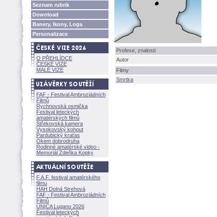
Seznam rubrik
Download
Banery, Ikony, Loga
Personalizace
Profese, znalosti
O PŘEHLÍDCE
Autor
ČESKÉ VIZE
MALÉ VIZE
Filmy
Smrtka
FAF - Festival Ambroziádních
Filmů
Rychnovská osmička
Festival leteckých
amatérských filmů
Střekovská kamera
Vysokovský kohout
Pardubický kraťas
Okem dobrodruha
Rodinné amatérské video -
Memoriál Zdeňka Kopky
F.A.F. festival amatérského
filmu
HAH Dolná Strehov
FAF - Festival Ambroziádních
Filmů
UNICA Lugano 2026
Festival leteckých