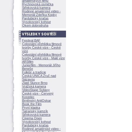
amatérských filmů
Rychnovská osmička
Střekovská kamera
Rodinné amatérské video -
Memoriál Zdeňka Kopky
Pardubický kraťas
Vysokovský kohout
Okem dobrodruha
Festival BAF
Celostátní přehlídka filmové
tvorby České vize - České
vize
Celostátní přehlídka filmové
tvorby České vize - Malé vize
ARSfilm
Juniorfilm - Memoriál Jiřího
Beneše
Folklór a tradície
Česká UNICA Zruč nad
Sázavou
Zlaté Slunce Brno
Vrážská kamera
VideoStage Svitavy
České vize - Červený
Kostelec
Brněnský AntiOskar
Book the Film
První klapka
Tatranský kamzík
Střekovská kamera
Cinema Open
Vysokovský kohout
Pardubický kraťas
Rodinné amatérské video -