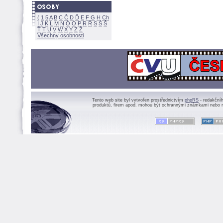
(
1
5
A
B
C
Č
D
Ď
E
F
G
H
Ch
I
J
K
L
M
N
Ó
O
P
R
Ř
S
Ś
Ť
T
U
V
W
X
Y
Z
Všechny osobnosti
Tento web site byl vytvořen prostřednictvím
phpRS
- redakční
produktů, firem apod. mohou být ochrannými známkami nebo r