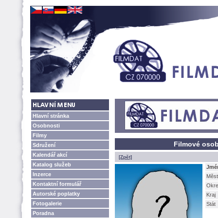
Hlavní stránka
Osobnosti
Filmy
Filmové osob
Sdružení
Kalendář akcí
[Zpět]
Katalog služeb
Jmé
Inzerce
Měst
Kontaktní formulář
Okr
Autorské poplatky
Kraj
Fotogalerie
Stát
Poradna