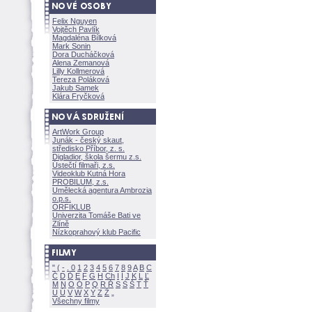
Felix Nguyen
Vojtěch Pavlík
Magdaléna Bílkov
Mark Sonin
Dora Ducháčkov
Alena Zemanov
Lilly Kollmerov
Tereza Polákov
Jakub Samek
Klára Fryčkov
ArtWork Group
Junák - český skaut,
středisko Příbor, z. s.
Digladior, škola šermu z.s.
Ústečtí filmaři, z.s.
Videoklub Kutná Hora
PROBILUM, z.s.
Umělecká agentura Ambrozia
o.p.s.
ORFIKLUB
Univerzita Tomáše Bati ve
Zlíně
Nízkoprahový klub Pacific
"
(
-
.
0
1
2
3
4
5
6
7
8
9
A
B
C
Č
D
Ď
E
F
G
H
Ch
I
Í
J
K
L
Ľ
M
N
O
Ó
P
Q
R
Ř
S
Ś
T
Ť
U
Ú
V
W
X
Y
Z
Všechny filmy