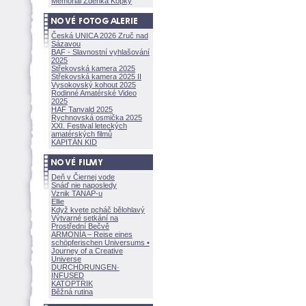
Memoriál Zdeňka Kopky
Česká UNICA 2026 Zruč nad
Sázavou
BAF - Slavnostní vyhlašování
2025
Střekovská kamera 2025
Střekovská kamera 2025 II
Vysokovský kohout 2025
Rodinné Amatérské Video
2025
HAF Tanvald 2025
Rychnovská osmička 2025
XXI. Festival leteckých
amatérských filmů
KAPITÁN KID
Deň v Čiernej vode
Snáď nie naposledy
Vznik TANAP-u
Ellie
Když kvete pcháč bělohlavý
Výtvarné setkání na
Prostřední Bečvě
ARMONÍA – Reise eines
schöpferisch
en Universums •
Journey of a Creative
Universe
DURCHDRUNGEN
·
INFUSED
KATOPTRIK
Běžná rutina