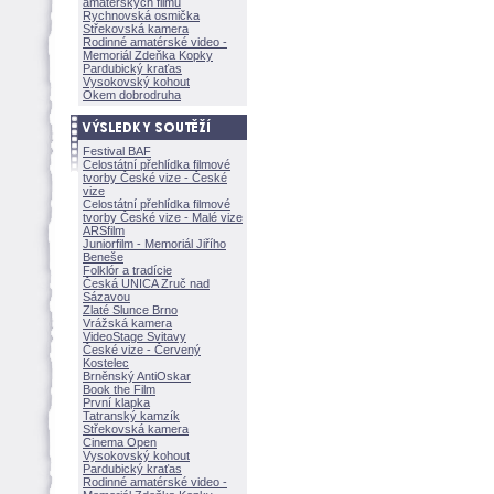
amatérských filmů
Rychnovská osmička
Střekovská kamera
Rodinné amatérské video -
Memoriál Zdeňka Kopky
Pardubický kraťas
Vysokovský kohout
Okem dobrodruha
Festival BAF
Celostátní přehlídka filmové
tvorby České vize - České
vize
Celostátní přehlídka filmové
tvorby České vize - Malé vize
ARSfilm
Juniorfilm - Memoriál Jiřího
Beneše
Folklór a tradície
Česká UNICA Zruč nad
Sázavou
Zlaté Slunce Brno
Vrážská kamera
VideoStage Svitavy
České vize - Červený
Kostelec
Brněnský AntiOskar
Book the Film
První klapka
Tatranský kamzík
Střekovská kamera
Cinema Open
Vysokovský kohout
Pardubický kraťas
Rodinné amatérské video -