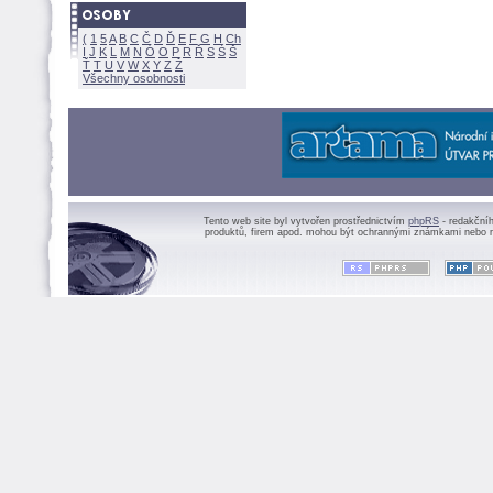
(
1
5
A
B
C
Č
D
Ď
E
F
G
H
Ch
I
J
K
L
M
N
Ó
O
P
R
Ř
S
Ś
Ť
T
U
V
W
X
Y
Z
Všechny osobnosti
Tento web site byl vytvořen prostřednictvím
phpRS
- redakční
produktů, firem apod. mohou být ochrannými známkami nebo r