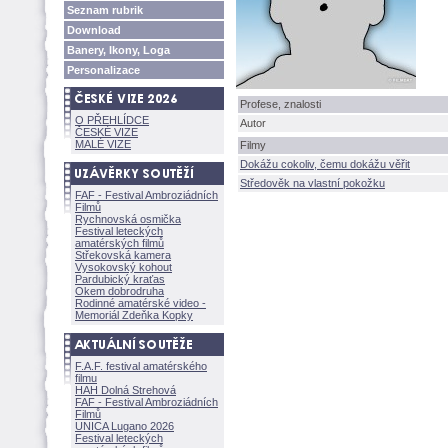
Seznam rubrik
Download
Banery, Ikony, Loga
Personalizace
Profese, znalosti
O PŘEHLÍDCE
Autor
ČESKÉ VIZE
MALÉ VIZE
Filmy
Dokážu cokoliv, čemu dokážu věřit
Středověk na vlastní pokožku
FAF - Festival Ambroziádních
Filmů
Rychnovská osmička
Festival leteckých
amatérských filmů
Střekovská kamera
Vysokovský kohout
Pardubický kraťas
Okem dobrodruha
Rodinné amatérské video -
Memoriál Zdeňka Kopky
F.A.F. festival amatérského
filmu
HAH Dolná Strehov
FAF - Festival Ambroziádních
Filmů
UNICA Lugano 2026
Festival leteckých