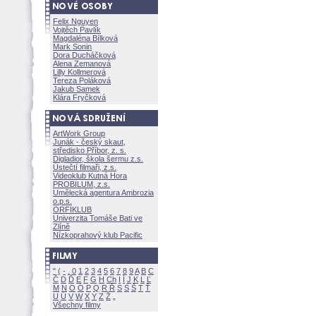
Felix Nguyen
Vojtěch Pavlík
Magdaléna Bílkov
Mark Sonin
Dora Ducháčkov
Alena Zemanov
Lilly Kollmerov
Tereza Polákov
Jakub Samek
Klára Fryčkov
ArtWork Group
Junák - český skaut,
středisko Příbor, z. s.
Digladior, škola šermu z.s.
Ústečtí filmaři, z.s.
Videoklub Kutná Hora
PROBILUM, z.s.
Umělecká agentura Ambrozia
o.p.s.
ORFIKLUB
Univerzita Tomáše Bati ve
Zlíně
Nízkoprahový klub Pacific
"
(
-
.
0
1
2
3
4
5
6
7
8
9
A
B
C
Č
D
Ď
E
F
G
H
Ch
I
Í
J
K
L
Ľ
M
N
O
Ó
P
Q
R
Ř
S
Ś
T
Ť
U
Ú
V
W
X
Y
Z
Všechny filmy