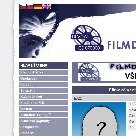
Hlavní stránka
Osobnosti
Filmy
Filmové oso
Sdružení
Kalendář akcí
[Zpět]
Katalog služeb
Jmé
Inzerce
Měst
Kontaktní formulář
Okr
Autorské poplatky
Kraj
Fotogalerie
Stát
Poradna