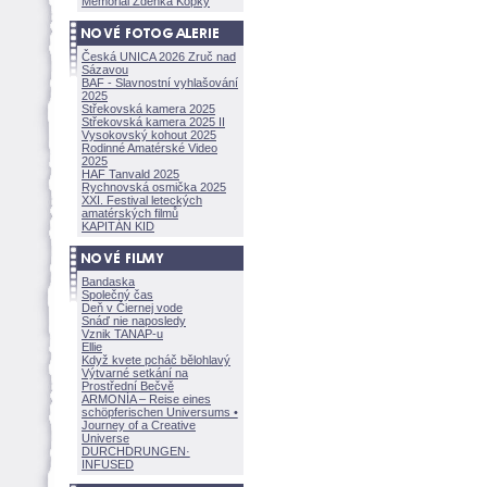
Memoriál Zdeňka Kopky
Česká UNICA 2026 Zruč nad
Sázavou
BAF - Slavnostní vyhlašování
2025
Střekovská kamera 2025
Střekovská kamera 2025 II
Vysokovský kohout 2025
Rodinné Amatérské Video
2025
HAF Tanvald 2025
Rychnovská osmička 2025
XXI. Festival leteckých
amatérských filmů
KAPITÁN KID
Bandaska
Společný čas
Deň v Čiernej vode
Snáď nie naposledy
Vznik TANAP-u
Ellie
Když kvete pcháč bělohlavý
Výtvarné setkání na
Prostřední Bečvě
ARMONÍA – Reise eines
schöpferisch
en Universums •
Journey of a Creative
Universe
DURCHDRUNGEN
·
INFUSED