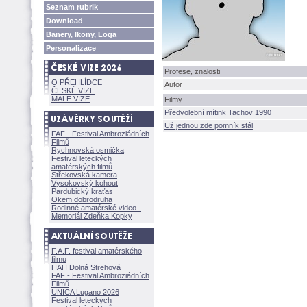
Seznam rubrik
Download
Banery, Ikony, Loga
Personalizace
Profese, znalosti
O PŘEHLÍDCE
Autor
ČESKÉ VIZE
MALÉ VIZE
Filmy
Předvolební mítink Tachov 1990
Už jednou zde pomník stál
FAF - Festival Ambroziádních
Filmů
Rychnovská osmička
Festival leteckých
amatérských filmů
Střekovská kamera
Vysokovský kohout
Pardubický kraťas
Okem dobrodruha
Rodinné amatérské video -
Memoriál Zdeňka Kopky
F.A.F. festival amatérského
filmu
HAH Dolná Strehov
FAF - Festival Ambroziádních
Filmů
UNICA Lugano 2026
Festival leteckých