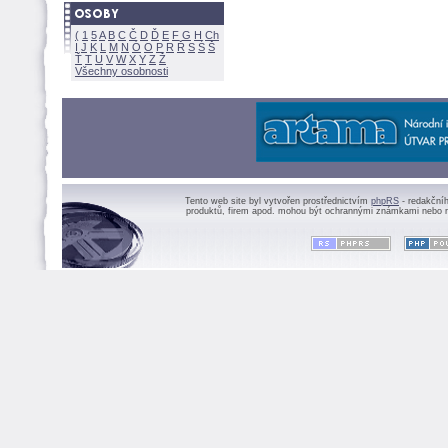
(
1
5
A
B
C
Č
D
Ď
E
F
G
H
Ch
I
J
K
L
M
N
Ó
O
P
R
Ř
S
Ś
Ť
T
U
V
W
X
Y
Z
Všechny osobnosti
Tento web site byl vytvořen prostřednictvím
phpRS
- redakční
produktů, firem apod. mohou být ochrannými známkami nebo r