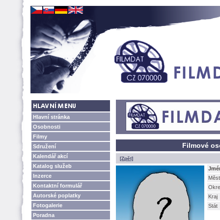
Hlavní stránka
Osobnosti
Filmy
Filmové os
Sdružení
Kalendář akcí
[Zpět]
Katalog služeb
Jmé
Inzerce
Měst
Kontaktní formulář
Okr
Autorské poplatky
Kraj
Fotogalerie
Stát
Poradna