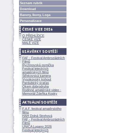
Seznam rubrik
Download
Banery, Ikony, Loga
Personalizace
O PŘEHLÍDCE
ČESKÉ VIZE
MALÉ VIZE
FAF - Festival Ambroziádních
Filmů
Rychnovská osmička
Festival leteckých
amatérských filmů
Střekovská kamera
Vysokovský kohout
Pardubický kraťas
Okem dobrodruha
Rodinné amatérské video -
Memoriál Zdeňka Kopky
F.A.F. festival amatérského
filmu
HAH Dolná Strehov
FAF - Festival Ambroziádních
Filmů
UNICA Lugano 2026
Festival leteckých