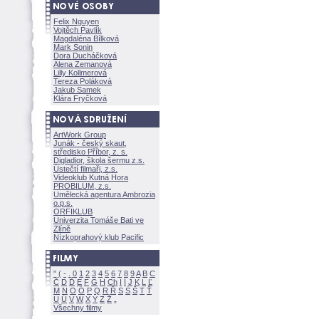
Felix Nguyen
Vojtěch Pavlík
Magdaléna Bílkov
Mark Sonin
Dora Ducháčkov
Alena Zemanov
Lilly Kollmerov
Tereza Polákov
Jakub Samek
Klára Fryčkov
ArtWork Group
Junák - český skaut,
středisko Příbor, z. s.
Digladior, škola šermu z.s.
Ústečtí filmaři, z.s.
Videoklub Kutná Hora
PROBILUM, z.s.
Umělecká agentura Ambrozia
o.p.s.
ORFIKLUB
Univerzita Tomáše Bati ve
Zlíně
Nízkoprahový klub Pacific
"
(
-
.
0
1
2
3
4
5
6
7
8
9
A
B
C
Č
D
Ď
E
F
G
H
Ch
I
Í
J
K
L
Ľ
M
N
O
Ó
P
Q
R
Ř
S
Ś
T
Ť
U
Ú
V
W
X
Y
Z
Všechny filmy