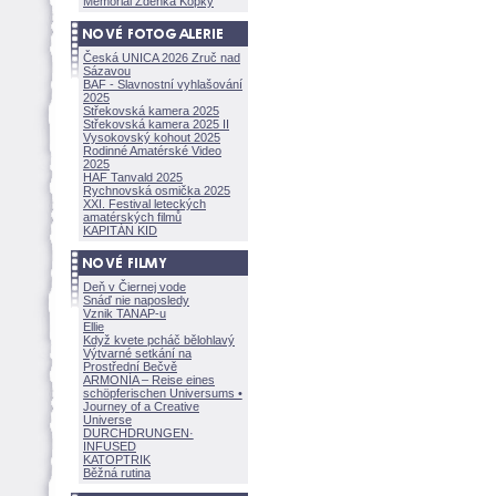
Memoriál Zdeňka Kopky
Česká UNICA 2026 Zruč nad
Sázavou
BAF - Slavnostní vyhlašování
2025
Střekovská kamera 2025
Střekovská kamera 2025 II
Vysokovský kohout 2025
Rodinné Amatérské Video
2025
HAF Tanvald 2025
Rychnovská osmička 2025
XXI. Festival leteckých
amatérských filmů
KAPITÁN KID
Deň v Čiernej vode
Snáď nie naposledy
Vznik TANAP-u
Ellie
Když kvete pcháč bělohlavý
Výtvarné setkání na
Prostřední Bečvě
ARMONÍA – Reise eines
schöpferisch
en Universums •
Journey of a Creative
Universe
DURCHDRUNGEN
·
INFUSED
KATOPTRIK
Běžná rutina