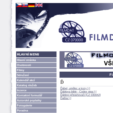
Hlavní stránka
Osobnosti
Filmy
F
Sdružení
Kalendář akcí
Ď
Katalog služeb
Ďábel, umělec a kozy [-]
Inzerce
Ďáblova bible - Codex giga [-]
Ďáblovi přisluhovači [CZ 030042]
Kontaktní formulář
Ďalšia [-]
Autorské poplatky
Fotogalerie
Poradna