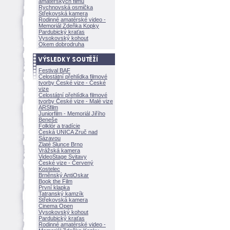
amatérských filmů
Rychnovská osmička
Střekovská kamera
Rodinné amatérské video -
Memoriál Zdeňka Kopky
Pardubický kraťas
Vysokovský kohout
Okem dobrodruha
Festival BAF
Celostátní přehlídka filmové
tvorby České vize - České
vize
Celostátní přehlídka filmové
tvorby České vize - Malé vize
ARSfilm
Juniorfilm - Memoriál Jiřího
Beneše
Folklór a tradície
Česká UNICA Zruč nad
Sázavou
Zlaté Slunce Brno
Vrážská kamera
VideoStage Svitavy
České vize - Červený
Kostelec
Brněnský AntiOskar
Book the Film
První klapka
Tatranský kamzík
Střekovská kamera
Cinema Open
Vysokovský kohout
Pardubický kraťas
Rodinné amatérské video -