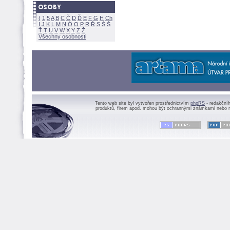
(
1
5
A
B
C
Č
D
Ď
E
F
G
H
Ch
I
J
K
L
M
N
Ó
O
P
R
Ř
S
Ś
Ť
T
U
V
W
X
Y
Z
Všechny osobnosti
Tento web site byl vytvořen prostřednictvím
phpRS
- redakční
produktů, firem apod. mohou být ochrannými známkami nebo r