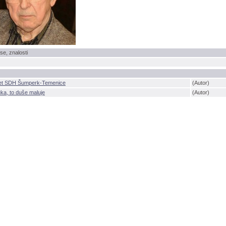
se, znalosti
let SDH Šumperk-Temenice
(Autor)
ka, to duše maluje
(Autor)