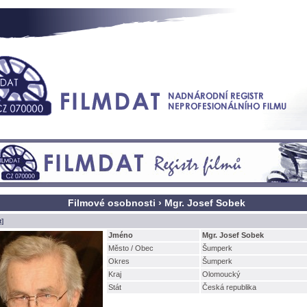
Filmové osobnosti › Mgr. Josef Sobek
t]
Jméno
Mgr. Josef Sobek
Město / Obec
umperk
Okres
umperk
Kraj
Olomoucký
Stát
Česká republika