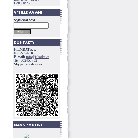
Petr Lášek
Vyhledat text
FILMDAT z. s.
IČ: 22866183
E-mail:
info@filmdat.cz
Tel:
602458782
Skype:
jaroslavsika