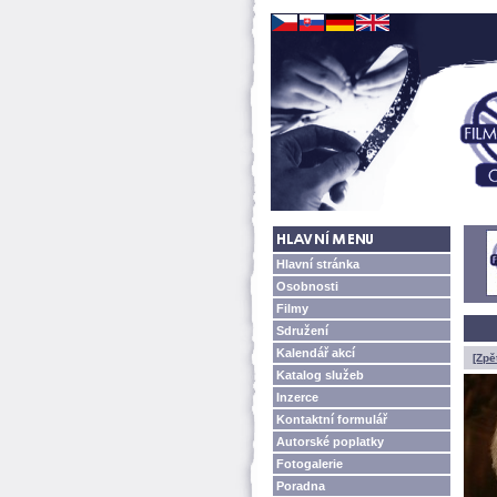
Hlavní stránka
Osobnosti
Filmy
Sdružení
Kalendář akcí
[Zpě
Katalog služeb
Inzerce
Kontaktní formulář
Autorské poplatky
Fotogalerie
Poradna