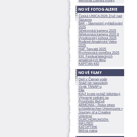
Memoriál Zdeňka Kopky
Česká UNICA 2026 Zruč nad
Sázavou
BAF - Slavnostní vyhlašování
2025
Střekovská kamera 2025
Střekovská kamera 2025 II
Vysokovský kohout 2025
Rodinné Amatérské Video
2025
HAF Tanvald 2025
Rychnovská osmička 2025
XXI. Festival leteckých
amatérských filmů
KAPITÁN KID
Deň v Čiernej vode
Snáď nie naposledy
Vznik TANAP-u
Ellie
Když kvete pcháč bělohlavý
Výtvarné setkání na
Prostřední Bečvě
ARMONÍA – Reise eines
schöpferisch
en Universums •
Journey of a Creative
Universe
DURCHDRUNGEN
·
INFUSED
KATOPTRIK
Běžná rutina