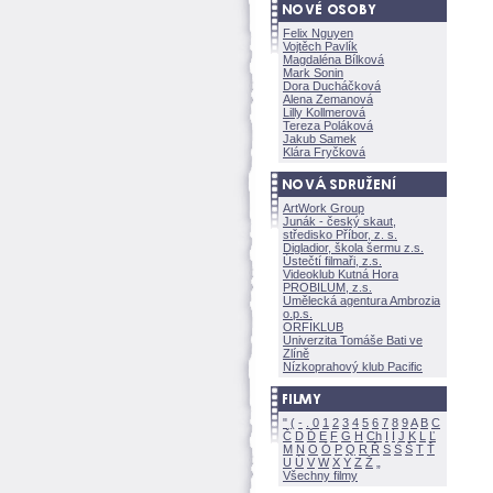
Felix Nguyen
Vojtěch Pavlík
Magdaléna Bílkov
Mark Sonin
Dora Ducháčkov
Alena Zemanov
Lilly Kollmerov
Tereza Polákov
Jakub Samek
Klára Fryčkov
ArtWork Group
Junák - český skaut,
středisko Příbor, z. s.
Digladior, škola šermu z.s.
Ústečtí filmaři, z.s.
Videoklub Kutná Hora
PROBILUM, z.s.
Umělecká agentura Ambrozia
o.p.s.
ORFIKLUB
Univerzita Tomáše Bati ve
Zlíně
Nízkoprahový klub Pacific
"
(
-
.
0
1
2
3
4
5
6
7
8
9
A
B
C
Č
D
Ď
E
F
G
H
Ch
I
Í
J
K
L
Ľ
M
N
O
Ó
P
Q
R
Ř
S
Ś
T
Ť
U
Ú
V
W
X
Y
Z
Všechny filmy