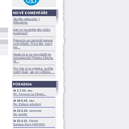
Skvěle nafocené:-)
Děkujeme.
kde se na tenhle film můžu
kouknout?
Pokusím se názorně popsat
svůj příběh. První film, který
jse
Nedá mi to se nevyjádřit ke
konstatování Patrika Ulricha.
St
Pro Vás je to výjimka, tvoříte
zatím jinak, ale pro většinu
2.7.23
, sika
Re: Cenzura na Filmda...
26.6.23
, sika
Re: Editace sdružení
23.4.23
, mesrsmid
Re: lepidlo
22.4.21
, Slávek
Kamera Sony HXR-NX3