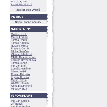
3.2.19
, csfv
Re: ARSFILM 2019
Zobraz více výpisů
Nejsou žádné inzeráty.
Ondřej Herold
Marek Fedrsel
Tomáš Ondra
Tomáš Hazuka
Nataniel Milota
Frederik Černík
Michal Šimeček
Viktorie Jahelkov
MUDr. Dušan Červeň
Karolina Hovězákov
Tomáš Schön
Ing. Jan Štok
Zdeněk Kulhánek
Liliana Lesiak
Roman Rakytiak
Kryštof Březina
Martin Petruň
Ondřej Unucka
Alena Mautnerov
Miroslav Štván
Ing. Jan Kadlčík
Jiří Bene
Ing. Emil Pražan