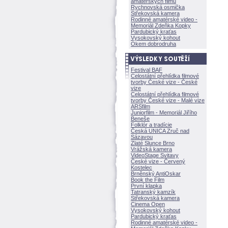
amatérských filmů
Rychnovská osmička
Střekovská kamera
Rodinné amatérské video -
Memoriál Zdeňka Kopky
Pardubický kraťas
Vysokovský kohout
Okem dobrodruha
Festival BAF
Celostátní přehlídka filmové
tvorby České vize - České
vize
Celostátní přehlídka filmové
tvorby České vize - Malé vize
ARSfilm
Juniorfilm - Memoriál Jiřího
Beneše
Folklór a tradície
Česká UNICA Zruč nad
Sázavou
Zlaté Slunce Brno
Vrážská kamera
VideoStage Svitavy
České vize - Červený
Kostelec
Brněnský AntiOskar
Book the Film
První klapka
Tatranský kamzík
Střekovská kamera
Cinema Open
Vysokovský kohout
Pardubický kraťas
Rodinné amatérské video -