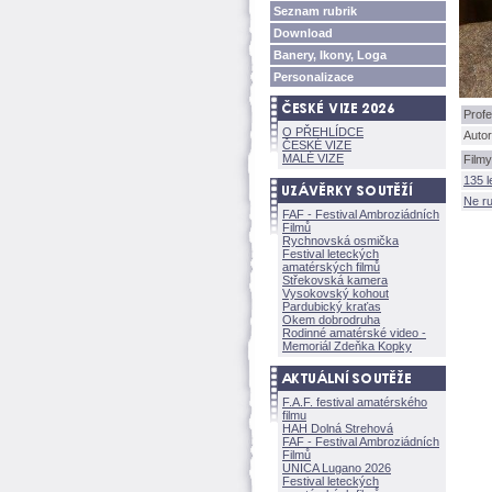
Seznam rubrik
Download
Banery, Ikony, Loga
Personalizace
Profe
O PŘEHLÍDCE
Autor
ČESKÉ VIZE
MALÉ VIZE
Filmy
135 
Ne ru
FAF - Festival Ambroziádních
Filmů
Rychnovská osmička
Festival leteckých
amatérských filmů
Střekovská kamera
Vysokovský kohout
Pardubický kraťas
Okem dobrodruha
Rodinné amatérské video -
Memoriál Zdeňka Kopky
F.A.F. festival amatérského
filmu
HAH Dolná Strehov
FAF - Festival Ambroziádních
Filmů
UNICA Lugano 2026
Festival leteckých