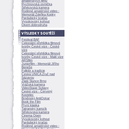
amatérských filmů
Rychnovská osmička
Střekovská kamera
Rodinné amatérské video -
Memoriál Zdeňka Kopky
Pardubický kraťas
Vysokovský kohout
Okem dobrodruha
Festival BAF
Celostátní přehlídka filmové
tvorby České vize - České
vize
Celostátní přehlídka filmové
tvorby České vize - Malé vize
ARSfilm
Juniorfilm - Memoriál Jiřího
Beneše
Folklór a tradície
Česká UNICA Zruč nad
Sázavou
Zlaté Slunce Brno
Vrážská kamera
VideoStage Svitavy
České vize - Červený
Kostelec
Brněnský AntiOskar
Book the Film
První klapka
Tatranský kamzík
Střekovská kamera
Cinema Open
Vysokovský kohout
Pardubický kraťas
Rodinné amatérské video -