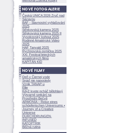
Memoriál Zdeňka Kopky
Česká UNICA 2026 Zruč nad
Sázavou
BAF - Slavnostní vyhlašování
2025
Střekovská kamera 2025
Střekovská kamera 2025 II
Vysokovský kohout 2025
Rodinné Amatérské Video
2025
HAF Tanvald 2025
Rychnovská osmička 2025
XXI. Festival leteckých
amatérských filmů
KAPITÁN KID
Deň v Čiernej vode
Snáď nie naposledy
Vznik TANAP-u
Ellie
Když kvete pcháč bělohlavý
Výtvarné setkání na
Prostřední Bečvě
ARMONÍA – Reise eines
schöpferisch
en Universums •
Journey of a Creative
Universe
DURCHDRUNGEN
·
INFUSED
KATOPTRIK
Běžná rutina