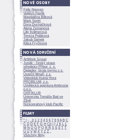
Felix Nguyen
Vojtěch Pavlík
Magdaléna Bílkov
Mark Sonin
Dora Ducháčkov
Alena Zemanov
Lilly Kollmerov
Tereza Polákov
Jakub Samek
Klára Fryčkov
ArtWork Group
Junák - český skaut,
středisko Příbor, z. s.
Digladior, škola šermu z.s.
Ústečtí filmaři, z.s.
Videoklub Kutná Hora
PROBILUM, z.s.
Umělecká agentura Ambrozia
o.p.s.
ORFIKLUB
Univerzita Tomáše Bati ve
Zlíně
Nízkoprahový klub Pacific
"
(
-
.
0
1
2
3
4
5
6
7
8
9
A
B
C
Č
D
Ď
E
F
G
H
Ch
I
Í
J
K
L
Ľ
M
N
O
Ó
P
Q
R
Ř
S
Ś
T
Ť
U
Ú
V
W
X
Y
Z
Všechny filmy