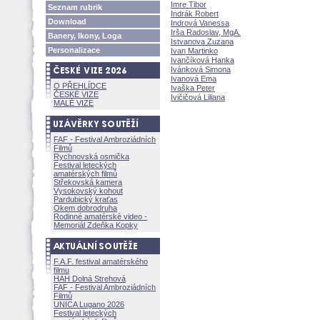
Imre Tibor
Seznam rubrik
Indrák Robert
Download
Indrová Vanessa
Irša Radoslav, MgA.
Banery, Ikony, Loga
Istvanova Zuzana
Personalizace
Ivan Martinko
Ivančíková Hanka
Ivánková Simona
Ivanová Ema
O PŘEHLÍDCE
Ivaška Peter
ČESKÉ VIZE
Ivičičová Liliana
MALÉ VIZE
FAF - Festival Ambroziádních
Filmů
Rychnovská osmička
Festival leteckých
amatérských filmů
Střekovská kamera
Vysokovský kohout
Pardubický kraťas
Okem dobrodruha
Rodinné amatérské video -
Memoriál Zdeňka Kopky
F.A.F. festival amatérského
filmu
HAH Dolná Strehov
FAF - Festival Ambroziádních
Filmů
UNICA Lugano 2026
Festival leteckých