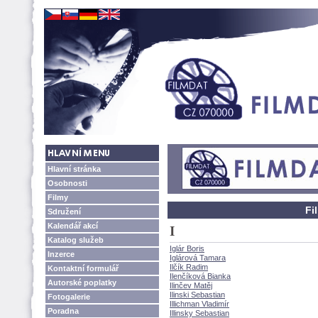
Hlavní stránka
Osobnosti
Filmy
Fi
Sdružení
Kalendář akcí
I
Katalog služeb
Iglár Boris
Inzerce
Iglárová Tamara
Ilčík Radim
Kontaktní formulář
Ilenčíková Bianka
Autorské poplatky
Ilinčev Matěj
Ilinski Sebastian
Fotogalerie
Illichman Vladimír
Poradna
Illinsky Sebastian