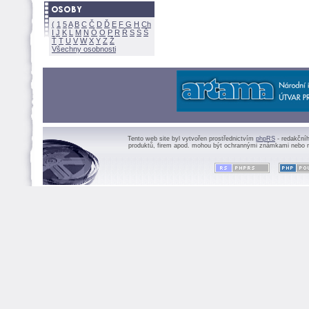
(
1
5
A
B
C
Č
D
Ď
E
F
G
H
Ch
I
J
K
L
M
N
Ó
O
P
R
Ř
S
Ś
Ť
T
U
V
W
X
Y
Z
Všechny osobnosti
Tento web site byl vytvořen prostřednictvím
phpRS
- redakční
produktů, firem apod. mohou být ochrannými známkami nebo r