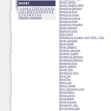
Beneš Václav
Beneš Vladimír BEN
Benešová Barbora
(
1
5
A
B
C
Č
D
Ď
E
F
G
H
Ch
I
J
K
L
M
N
Ó
O
P
R
Ř
S
Ś
Benešová Eva
Ť
T
U
V
W
X
Y
Z
Benešová Ivana
Všechny osobnosti
Benešová Ivanna
Benešová Nela
Benešová Veronika
Benian Matou
Benková Lucia
Beňo Pavel
Beňušková Zuzana, prof. PhDr., CSc.
Beran Jaroslav
Beran Matěj
Beran Vladimír
Beránek Jaroslav
Beránek Ondřej
Beranková Barbora
Beránková Barbora
Beranová Ema
Berčík Vojtěch
Berger Petr
Bergerová Věra
Bergl Jan
Bergl Petr
Berka Jan
Berka Tom
Bern Jeunesse Lyss
Berná Eliška
Berná Leona
Berná Marie
Berná Zuzana
Berounský Jan
Berrezouga Leila