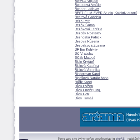
Bervida Vojtěch
Besedová Amálie
Besser Ladislav
BEST-FILM-EVER Studio, Kolektiv autorů
Bestová Gabriela
Béza Petr
Bezák Šimon
Bezáková Terézia
Bezděk Rostislav
Beznoska Patrick
Bézová Růžena
Bezpalcová Zuzana
BF film Kolektiv
Bič Vratislav
Bičák Matou
Bidlo Kryštof
Bidlová Kateřina
Bidlová Veronika
Biederman Karel
Bigošová Natálie Anna
Bilčík Karel
Bílek Evžen
Bílek Ondřej, Ing.
Bílek Petr
Bílek Tom
Tento web site byl vytvořen prostřednictvím
phpRS
- redakční