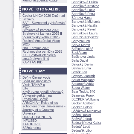
Memoriál Zdeňka Kopky
Bartošková Eliška
Bartošová Kristýna
Bartošová Lucie
Bartošová Petra
Česká UNICA 2026 Zruč nad
Bártová Hana
Sázavou
Bartovská Michaela
BAF - Slavnostní vyhlašování
Bartovská Natália
2025
Bartovský Pavel
Střekovská kamera 2025
Bartúňková Laura
Střekovská kamera 2025 II
Vysokovský kohout 2025
Bartuzin Krzysztof
Rodinné Amatérské Video
Bartyzal Petr
2025
Barva Martin
HAF Tanvald 2025
Bařtipán Luk
Rychnovská osmička 2025
Basl Adam
XXI. Festival leteckých
Bašistová Linda
amatérských filmů
Batla David
KAPITÁN KID
Batoský Bertin
Bátrlová Ema
Battěk Jan
Batysta Vladimír
Deň v Čiernej vode
Bauer Wolfgang
Snáď nie naposledy
Bauerová Adéla
Vznik TANAP-u
Baust Walter
Ellie
Bear Teddy, 540
Když kvete pcháč bělohlavý
Výtvarné setkání na
Beauvais Frank
Prostřední Bečvě
BECKER Wolfgang
ARMONÍA – Reise eines
Becker Adalbert
schöpferisch
en Universums •
Becker Holger
Journey of a Creative
Běčáková Miroslava
Universe
Bečka Daniel
DURCHDRUNGEN
·
Bečvář Jakub
INFUSED
Bednarčíková Katka
KATOPTRIK
Bednář Leo
Běžná rutina
Bednařík Libor