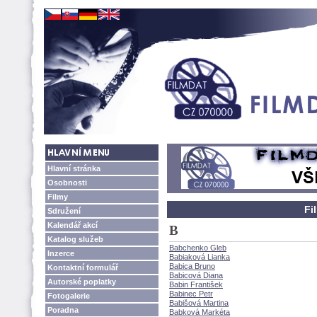
Hlavní stránka
Osobnosti
Filmy
Fi
Sdružení
Kalendář akcí
B
Katalog služeb
Babchenko Gleb
Inzerce
Babiaková Lianka
Babica Bruno
Kontaktní formulář
Babicová Diana
Autorské poplatky
Babin František
Babinec Petr
Fotogalerie
Babišová Martina
Poradna
Babková Markéta