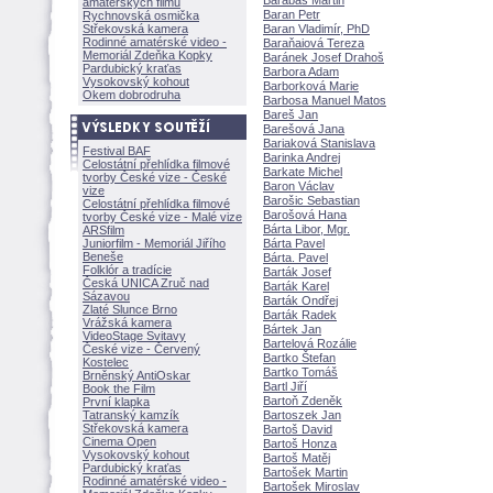
Barabáš Martin
amatérských filmů
Baran Petr
Rychnovská osmička
Střekovská kamera
Baran Vladimír, PhD
Rodinné amatérské video -
Baraňaiová Tereza
Memoriál Zdeňka Kopky
Baránek Josef Draho
Pardubický kraťas
Barbora Adam
Vysokovský kohout
Barborková Marie
Okem dobrodruha
Barbosa Manuel Matos
Bareš Jan
Barešová Jana
Bariaková Stanislava
Festival BAF
Barinka Andrej
Celostátní přehlídka filmové
Barkate Michel
tvorby České vize - České
Baron Václav
vize
Barošic Sebastian
Celostátní přehlídka filmové
Barošová Hana
tvorby České vize - Malé vize
Bárta Libor, Mgr.
ARSfilm
Juniorfilm - Memoriál Jiřího
Bárta Pavel
Beneše
Bárta. Pavel
Folklór a tradície
Barták Josef
Česká UNICA Zruč nad
Barták Karel
Sázavou
Barták Ondřej
Zlaté Slunce Brno
Barták Radek
Vrážská kamera
Bártek Jan
VideoStage Svitavy
Bartelová Rozálie
České vize - Červený
Bartko Štefan
Kostelec
Bartko Tom
Brněnský AntiOskar
Bartl Jiří
Book the Film
Bartoň Zdeněk
První klapka
Tatranský kamzík
Bartoszek Jan
Střekovská kamera
Bartoš David
Cinema Open
Bartoš Honza
Vysokovský kohout
Bartoš Matěj
Pardubický kraťas
Bartošek Martin
Rodinné amatérské video -
Bartošek Miroslav