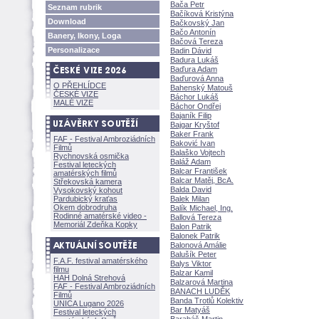
Bača Petr
Seznam rubrik
Bačíková Kristýna
Download
Bačkovský Jan
Bačo Antonín
Banery, Ikony, Loga
Bačová Tereza
Personalizace
Badin Dávid
Badura Luk
Baďura Adam
Baďurová Anna
O PŘEHLÍDCE
Bahenský Matou
ČESKÉ VIZE
Báchor Luk
MALÉ VIZE
Báchor Ondřej
Bajaník Filip
Bajgar Kryštof
Baker Frank
FAF - Festival Ambroziádních
Baković Ivan
Filmů
Balaško Vojtech
Rychnovská osmička
Baláž Adam
Festival leteckých
Balcar František
amatérských filmů
Balcar Matěj, BcA.
Střekovská kamera
Balda David
Vysokovský kohout
Pardubický kraťas
Balek Milan
Okem dobrodruha
Balík Michael, Ing.
Rodinné amatérské video -
Ballová Tereza
Memoriál Zdeňka Kopky
Balon Patrik
Balonek Patrik
Balonová Amálie
Balušík Peter
F.A.F. festival amatérského
Balys Viktor
filmu
Balzar Kamil
HAH Dolná Strehov
Balzarová Martina
FAF - Festival Ambroziádních
BANACH LUDĚK
Filmů
Banda Trotlů Kolektiv
UNICA Lugano 2026
Bar Maty
Festival leteckých