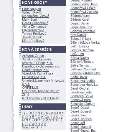
Bednařík Milan
Bednaříková Hana
Bednářová Eliška
Felix Nguyen
Bednářová Zuzana
Vojtěch Pavlík
Bědroň Adam
Magdaléna Bílkov
Mark Sonin
Bědroň Karel
Dora Ducháčkov
Begóc Daniel
Alena Zemanov
Begovská Ema
Lilly Kollmerov
Bejdová Veronika
Tereza Polákov
Bek Daniel
Jakub Samek
Beková Nikola
Klára Fryčkov
Bělehrádková Věrka
Belfín Dalibor
Belcher Jáchym
Bělík Petr
ArtWork Group
Bělina Radek
Junák - český skaut,
Bělinová Tereza
středisko Příbor, z. s.
Belka Tom
Digladior, škola šermu z.s.
Bellmann Winfried
Ústečtí filmaři, z.s.
Bělohlavý Karel, Mgr.
Videoklub Kutná Hora
PROBILUM, z.s.
Beňa David
Umělecká agentura Ambrozia
Benáková Anděla
o.p.s.
Benáková Hedvika
ORFIKLUB
Bendl Ondřej
Univerzita Tomáše Bati ve
Bendlová Iveta
Zlíně
Bendlová Šárka
Nízkoprahový klub Pacific
Bendová Bára
Benedikt Jáchym
Beneš David
Beneš Eduard
"
(
-
.
0
1
2
3
4
5
6
7
8
9
A
B
C
Beneš Jan
Č
D
Ď
E
F
G
H
Ch
I
Í
J
K
L
Ľ
Beneš Jindřich
M
N
O
Ó
P
Q
R
Ř
S
Ś
T
Ť
Beneš Jiří
U
Ú
V
W
X
Y
Z
Beneš Matou
Všechny filmy
Beneš Otmar, Bc.