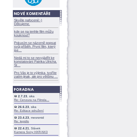
Skvěle nafocené:-)
Děkujeme.
kde se na tenhle film můžu
kouknout?
Pokusím se názorně popsat
svůj příběh. První film, který
jse
Nedá mi to se nevyjádřit ke
konstatování Patrika Ulricha.
St
Pro Vás je to výjimka, tvoříte
zatím jinak, ale pro většinu
2.7.23
, sika
Re: Cenzura na Filmda...
26.6.23
, sika
Re: Editace sdružení
23.4.23
, mesrsmid
Re: lepidlo
22.4.21
, Slávek
Kamera Sony HXR-NX3