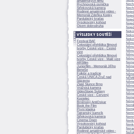
Nehe
amatérských filmů
Nech
Rychnovská osmička
Střekovská kamera
Nech
Rodinné amatérské video -
Nejed
Memoriál Zdeňka Kopky
Nejed
Pardubický kraťas
Nejed
Vysokovský kohout
Neje
Okem dobrodruha
Neje
Neko
Nekor
Neko
Festival BAF
Němc
Celostátní přehlídka filmové
Němc
tvorby České vize - České
Němc
vize
Němc
Celostátní přehlídka filmové
Němc
tvorby České vize - Malé vize
Neme
ARSfilm
Juniorfilm - Memoriál Jiřího
Něme
Beneše
Němec
Folklór a tradície
Něme
Česká UNICA Zruč nad
NĚME
Sázavou
Něm
Zlaté Slunce Brno
Něme
Vrážská kamera
Neme
VideoStage Svitavy
Něme
České vize - Červený
Neme
Kostelec
Néme
Brněnský AntiOskar
Nemik
Book the Film
Nemj
První klapka
Tatranský kamzík
Nemr
Střekovská kamera
Nemr
Cinema Open
Nenko
Vysokovský kohout
Nenko
Pardubický kraťas
Nera
Rodinné amatérské video -
Neřold