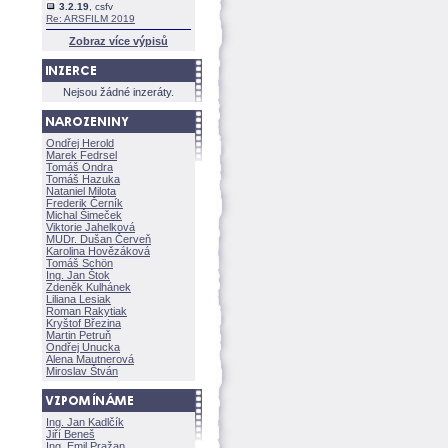
3.2.19
, csfv
Re: ARSFILM 2019
Zobraz více výpisů
Nejsou žádné inzeráty.
Ondřej Herold
Marek Fedrsel
Tomáš Ondra
Tomáš Hazuka
Nataniel Milota
Frederik Černík
Michal Šimeček
Viktorie Jahelkov
MUDr. Dušan Červeň
Karolina Hovězákov
Tomáš Schön
Ing. Jan Štok
Zdeněk Kulhánek
Liliana Lesiak
Roman Rakytiak
Kryštof Březina
Martin Petruň
Ondřej Unucka
Alena Mautnerov
Miroslav Štván
Ing. Jan Kadlčík
Jiří Bene
Ing. Emil Pražan