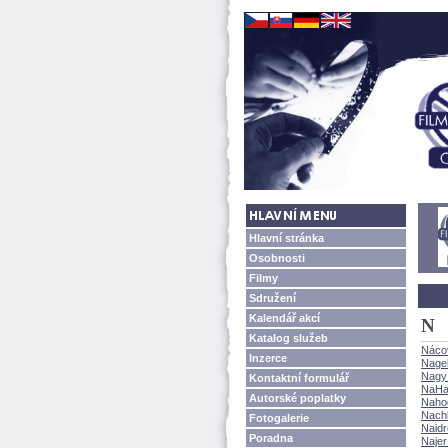
Hlavní stránka
Osobnosti
Filmy
Sdružení
Kalendář akcí
N
Katalog služeb
Náco
Inzerce
Nage
Nagy
Kontaktní formulář
NaHa
Autorské poplatky
Nahod
Nachl
Fotogalerie
Naidr
Poradna
Najer 