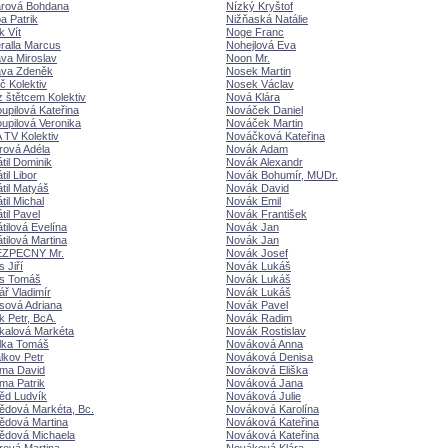
arová Bohdana
Nízký Kryštof
a Patrik
Nižňaská Natálie
 Vít
Noge Franc
ralla Marcus
Nohejlová Eva
va Miroslav
Noon Mr.
ava Zdeněk
Nosek Martin
č Kolektiv
Nosek Václav
 štětcem Kolektiv
Nová Klára
upilová Kateřina
Nováček Daniel
upilová Veronika
Nováček Martin
TV Kolektiv
Nováčková Kateřina
rová Adéla
Novák Adam
til Dominik
Novák Alexandr
til Libor
Novák Bohumír, MUDr.
átil Maty
Novák David
til Michal
Novák Emil
til Pavel
Novák František
tilová Evelína
Novák Jan
tilová Martina
Novák Jan
ZPECNY Mr.
Novák Josef
 Jiří
Novák Luk
os Tom
Novák Luk
ř Vladimír
Novák Luk
sová Adriana
Novák Pavel
 Petr, BcA.
Novák Radim
kalová Markéta
Novák Rostislav
ělka Tom
Nováková Anna
lkov Petr
Nováková Denisa
ma David
Nováková Eliška
ma Patrik
Nováková Jana
ěd Ludvík
Nováková Julie
ědová Markéta, Bc.
Nováková Karolína
ědová Martina
Nováková Kateřina
ědová Michaela
Nováková Kateřina