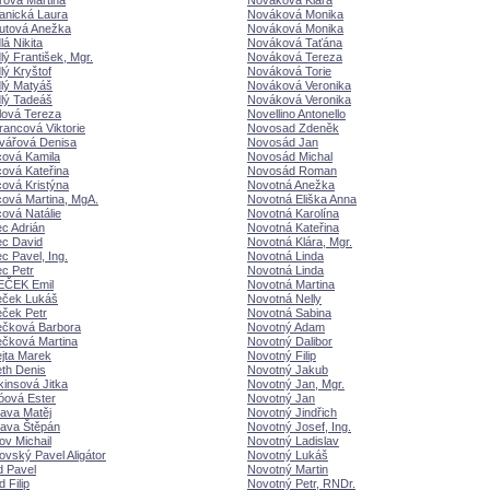
rová Martina
Nováková Klára
anická Laura
Nováková Monika
utová Anežka
Nováková Monika
lá Nikita
Nováková Taťána
lý František, Mgr.
Nováková Tereza
lý Kryštof
Nováková Torie
dlý Maty
Nováková Veronika
dlý Tade
Nováková Veronika
lová Tereza
Novellino Antonello
ancová Viktorie
Novosad Zdeněk
vářová Denisa
Novosád Jan
ová Kamila
Novosád Michal
ová Kateřina
Novosád Roman
ová Kristýna
Novotná Anežka
ová Martina, MgA.
Novotná Eliška Anna
ová Natálie
Novotná Karolína
c Adrián
Novotná Kateřina
c David
Novotná Klára, Mgr.
 Pavel, Ing.
Novotná Linda
c Petr
Novotná Linda
ČEK Emil
Novotná Martina
eček Luk
Novotná Nelly
ček Petr
Novotná Sabina
čková Barbora
Novotný Adam
čková Martina
Novotný Dalibor
jta Marek
Novotný Filip
th Denis
Novotný Jakub
insová Jitka
Novotný Jan, Mgr.
óová Ester
Novotný Jan
ava Matěj
Novotný Jindřich
ava Štěpán
Novotný Josef, Ing.
v Michail
Novotný Ladislav
vský Pavel Aligátor
Novotný Luk
d Pavel
Novotný Martin
 Filip
Novotný Petr, RNDr.