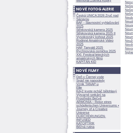
Memoriál Zdeňka Kopky
Nesv
Nešp
Nešp
Nešpo
Česká UNICA 2026 Zruč nad
Neub
Sázavou
Neud
BAF - Slavnostní vyhlašování
Neug
2025
Neum
Střekovská kamera 2025
Neum
Střekovská kamera 2025 II
Vysokovský kohout 2025
Neum
Rodinné Amatérské Video
Neuži
2025
Nevěč
HAF Tanvald 2025
Nevor
Rychnovská osmička 2025
Nghi
XXI. Festival leteckých
amatérských filmů
KAPITÁN KID
Deň v Čiernej vode
Snáď nie naposledy
Vznik TANAP-u
Ellie
Když kvete pcháč bělohlavý
Výtvarné setkání na
Prostřední Bečvě
ARMONÍA – Reise eines
schöpferisch
en Universums •
Journey of a Creative
Universe
DURCHDRUNGEN
·
INFUSED
KATOPTRIK
Běžná rutina