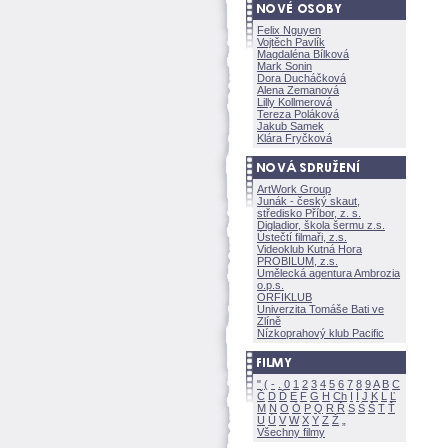
Felix Nguyen
Vojtěch Pavlík
Magdaléna Bílkov
Mark Sonin
Dora Ducháčkov
Alena Zemanov
Lilly Kollmerov
Tereza Polákov
Jakub Samek
Klára Fryčkov
ArtWork Group
Junák - český skaut,
středisko Příbor, z. s.
Digladior, škola šermu z.s.
Ústečtí filmaři, z.s.
Videoklub Kutná Hora
PROBILUM, z.s.
Umělecká agentura Ambrozia
o.p.s.
ORFIKLUB
Univerzita Tomáše Bati ve
Zlíně
Nízkoprahový klub Pacific
"
(
-
.
0
1
2
3
4
5
6
7
8
9
A
B
C
Č
D
Ď
E
F
G
H
Ch
I
Í
J
K
L
Ľ
M
N
O
Ó
P
Q
R
Ř
S
Ś
T
Ť
U
Ú
V
W
X
Y
Z
Všechny filmy