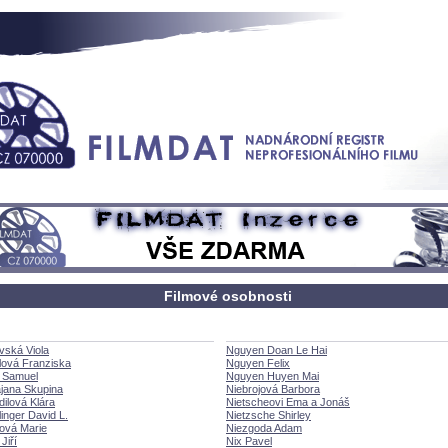
Filmové osobnosti
vská Viola
Nguyen Doan Le Hai
lová Franziska
Nguyen Felix
 Samuel
Nguyen Huyen Mai
jana Skupina
Niebrojová Barbora
ilová Klára
Nietscheovi Ema a Jon
inger David L.
Nietzsche Shirley
ová Marie
Niezgoda Adam
Jiří
Nix Pavel