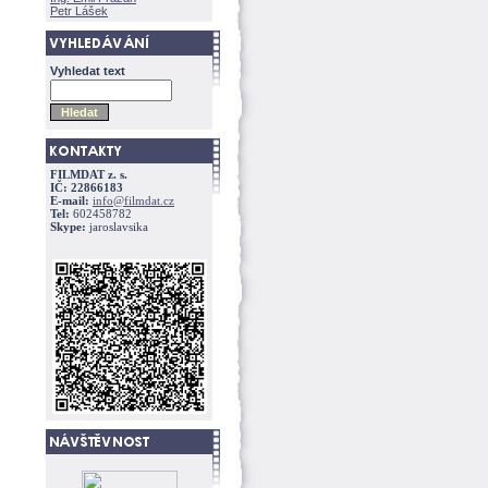
Petr Lášek
Vyhledat text
FILMDAT z. s.
IČ: 22866183
E-mail:
info@filmdat.cz
Tel:
602458782
Skype:
jaroslavsika