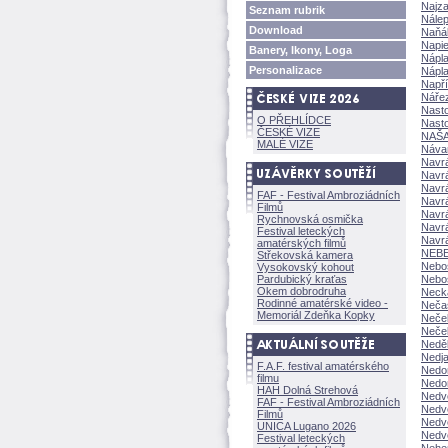
Najz
Seznam rubrik
Nálep
Download
Naňák
Napie
Banery, Ikony, Loga
Nápla
Personalizace
Nápl
Napří
Nářez
Nasto
O PŘEHLÍDCE
Nasto
ČESKÉ VIZE
NAŠA 
MALÉ VIZE
Náva
Navrá
Navrá
Navr
FAF - Festival Ambroziádních
Navrá
Filmů
Navrá
Rychnovská osmička
Navrá
Festival leteckých
Navrá
amatérských filmů
NEBE
Střekovská kamera
Nebos
Vysokovský kohout
Pardubický kraťas
Neb
Okem dobrodruha
Necká
Rodinné amatérské video -
Neča
Memoriál Zdeňka Kopky
Neček
Neče
Ned
Nedja
F.A.F. festival amatérského
Nedo
filmu
Nedo
HAH Dolná Strehov
Nedv
FAF - Festival Ambroziádních
Nedv
Filmů
Nedv
UNICA Lugano 2026
Nedv
Festival leteckých