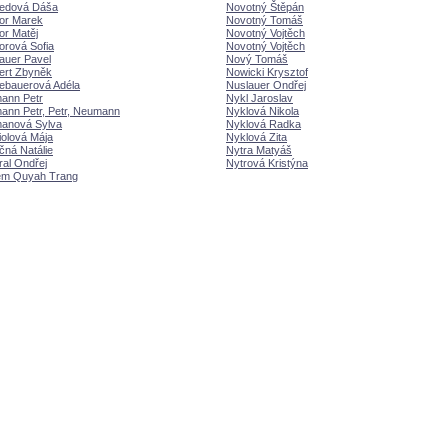
edová Dáša
Novotný Štěpán
or Marek
Novotný Tom
or Matěj
Novotný Vojtěch
rová Sofia
Novotný Vojtěch
auer Pavel
Nový Tom
ert Zbyněk
Nowicki Krysztof
ebauerová Adéla
Nuslauer Ondřej
ann Petr
Nykl Jaroslav
ann Petr, Petr, Neumann
Nyklová Nikola
anová Sylva
Nyklová Radka
olová Mája
Nyklová Zita
ná Natálie
Nytra Maty
al Ondřej
Nytrová Kristýna
em Quyah Trang