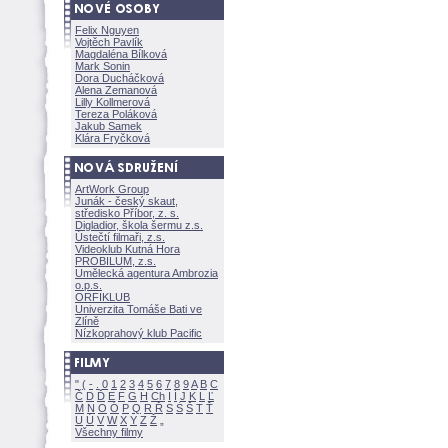
Felix Nguyen
Vojtěch Pavlík
Magdaléna Bílkov
Mark Sonin
Dora Ducháčkov
Alena Zemanov
Lilly Kollmerov
Tereza Polákov
Jakub Samek
Klára Fryčkov
ArtWork Group
Junák - český skaut,
středisko Příbor, z. s.
Digladior, škola šermu z.s.
Ústečtí filmaři, z.s.
Videoklub Kutná Hora
PROBILUM, z.s.
Umělecká agentura Ambrozia
o.p.s.
ORFIKLUB
Univerzita Tomáše Bati ve
Zlíně
Nízkoprahový klub Pacific
"
(
-
.
0
1
2
3
4
5
6
7
8
9
A
B
C
Č
D
Ď
E
F
G
H
Ch
I
Í
J
K
L
Ľ
M
N
O
Ó
P
Q
R
Ř
S
Ś
T
Ť
U
Ú
V
W
X
Y
Z
Všechny filmy