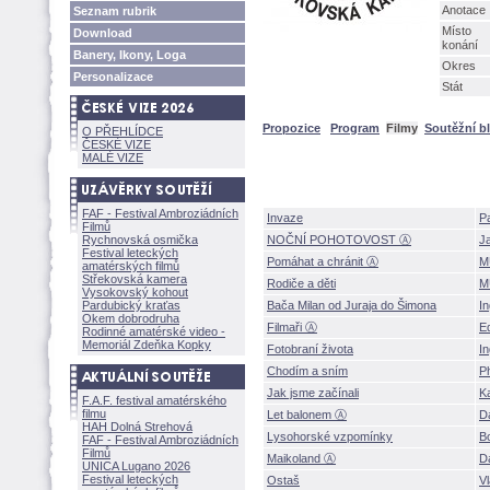
Anotace
Seznam rubrik
Místo
Download
konání
Banery, Ikony, Loga
Okres
Personalizace
Stát
Propozice
Program
Filmy
Soutěžní b
O PŘEHLÍDCE
ČESKÉ VIZE
MALÉ VIZE
FAF - Festival Ambroziádních
Invaze
P
Filmů
Rychnovská osmička
NOČNÍ POHOTOVOST Ⓐ
J
Festival leteckých
Pomáhat a chránit Ⓐ
M
amatérských filmů
Střekovská kamera
Rodiče a děti
M
Vysokovský kohout
Pardubický kraťas
Bača Milan od Juraja do Šimona
I
Okem dobrodruha
Filmaři Ⓐ
E
Rodinné amatérské video -
Memoriál Zdeňka Kopky
Fotobraní života
In
Chodím a sním
P
Jak jsme začínali
K
F.A.F. festival amatérského
filmu
Let balonem Ⓐ
D
HAH Dolná Strehov
Lysohorské vzpomínky
B
FAF - Festival Ambroziádních
Filmů
Maikoland Ⓐ
D
UNICA Lugano 2026
Festival leteckých
Osta
Vl