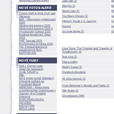
Memoriál Zdeňka Kopky
Zlatý pilíř Ⓐ
B
Maryša Ⓐ
Bo
Strom roku Ⓐ
M
Česká UNICA 2026 Zruč nad
Too Many Ghosts Ⓐ
I
Sázavou
BAF - Slavnostní vyhlašování
Filmový Tesák s V. Jasným
In
2025
Střekovská kamera 2025
Kosení
I
Střekovská kamera 2025 II
Jsi moje droga Ⓐ
D
Vysokovský kohout 2025
Rodinné Amatérské Video
2025
HAF Tanvald 2025
Rychnovská osmička 2025
XXI. Festival leteckých
Love Song: The Triumph and Tragedy of
amatérských filmů
Tchaikovsky Ⓐ
KAPITÁN KID
Rok vína Ⓐ
Hlava rodiny
Deň v Čiernej vode
Modrý župan Ⓐ
Snáď nie naposledy
Vznik TANAP-u
Osudová dovolen
Ellie
Když kvete pcháč bělohlavý
Ve stínu borovic Ⓐ
Výtvarné setkání na
Prostřední Bečvě
From Bohemia´s Woods and Fields Ⓐ
ARMONÍA – Reise eines
schöpferisch
en Universums •
Silly Robin Ⓐ
Journey of a Creative
Osvobození 1945
Universe
DURCHDRUNGEN
·
INFUSED
KATOPTRIK
Běžná rutina