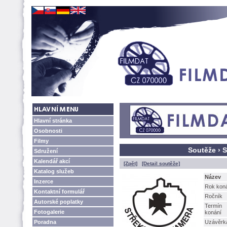
Hlavní stránka
Osobnosti
Filmy
Soutěže › 
Sdružení
Kalendář akcí
[Zpět]
[Detail soutěže]
Katalog služeb
Název
Inzerce
Rok kon
Kontaktní formulář
Ročník
Autorské poplatky
Termín
Fotogalerie
konání
Poradna
Uzávěrk