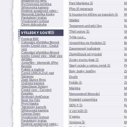
amatérských filmů
Paní Marjánka Ⓐ
M
Rychnovská osmička
Střekovská kamera
Přes tři generace
In
Rodinné amatérské video -
Memoriál Zdeňka Kopky
S houslovým klíčem po kapsách Ⓐ
M
Pardubický kraťas
Stádlec
V
Vysokovský kohout
Okem dobrodruha
Testament umírající lípy
K
Třetí ostrov Ⓐ
V
Tyhle ruce...
A
Festival BAF
Celostátní přehlídka filmové
Vzpomínka na Horácko Ⓐ
Bo
tvorby České vize - České
Zapomenutý kašpárek
V
vize
Celostátní přehlídka filmové
Zbojníčkové od Vysoké
I
tvorby České vize - Malé vize
ARSfilm
Zvuky trochu jinak Ⓐ
V
Juniorfilm - Memoriál Jiřího
Starý oceán u nohou země Ⓐ
P
Beneše
Folklór a tradície
Boty, botky, botičky
Z
Česká UNICA Zruč nad
Sázavou
Dveře
Vl
Zlaté Slunce Brno
Fešák Ⓐ
Z
Vrážská kamera
VideoStage Svitavy
Márinka
M
České vize - Červený
Kostelec
Nepovedené filmování
M
Brněnský AntiOskar
Poslední vzpomínka
P
Book the Film
První klapka
SEN-Y Ⓐ
K
Tatranský kamzík
Střekovská kamera
V cizí kůži Ⓐ
K
Cinema Open
V parku
I
Vysokovský kohout
Pardubický kraťas
Vzpoura Ⓐ
Mg
Rodinné amatérské video -