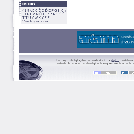
(
1
5
A
B
C
Č
D
Ď
E
F
G
H
Ch
I
J
K
L
M
N
Ó
O
P
R
Ř
S
Ś
Ť
T
U
V
W
X
Y
Z
Všechny osobnosti
Tento web site byl vytvořen prostřednictvím
phpRS
- redakční
produktů, firem apod. mohou být ochrannými známkami nebo r