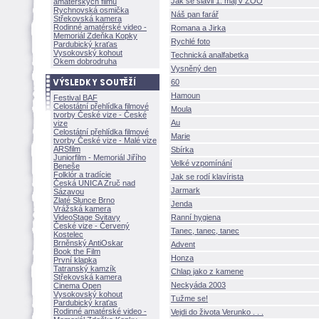
Jak se slavil 1. máj v ZOO
amatérských filmů
Rychnovská osmička
Náš pan farář
Střekovská kamera
Rodinné amatérské video -
Romana a Jirka
Memoriál Zdeňka Kopky
Rychlé foto
Pardubický kraťas
Vysokovský kohout
Technická analfabetka
Okem dobrodruha
Vysněný den
60
Hamoun
Festival BAF
Celostátní přehlídka filmové
Moula
tvorby České vize - České
Au
vize
Celostátní přehlídka filmové
Marie
tvorby České vize - Malé vize
ARSfilm
Sbírka
Juniorfilm - Memoriál Jiřího
Velké vzpomínání
Beneše
Folklór a tradície
Jak se rodí klavírista
Česká UNICA Zruč nad
Jarmark
Sázavou
Zlaté Slunce Brno
Jenda
Vrážská kamera
VideoStage Svitavy
Ranní hygiena
České vize - Červený
Tanec, tanec, tanec
Kostelec
Brněnský AntiOskar
Advent
Book the Film
Honza
První klapka
Tatranský kamzík
Chlap jako z kamene
Střekovská kamera
Neckyáda 2003
Cinema Open
Vysokovský kohout
Tužme se!
Pardubický kraťas
Rodinné amatérské video -
Vejdi do života Verunko . . .