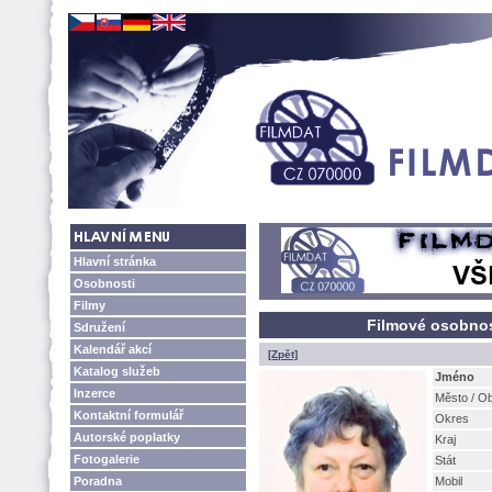
Hlavní stránka
Osobnosti
Filmy
Filmové osobnos
Sdružení
Kalendář akcí
[Zpět]
Katalog služeb
Jméno
Inzerce
Město / O
Kontaktní formulář
Okres
Autorské poplatky
Kraj
Fotogalerie
Stát
Poradna
Mobil