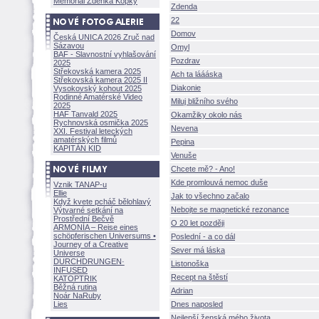
Memoriál Zdeňka Kopky
Zdenda
22
Domov
Česká UNICA 2026 Zruč nad
Sázavou
Omyl
BAF - Slavnostní vyhlašování
Pozdrav
2025
Střekovská kamera 2025
Ach ta láááska
Střekovská kamera 2025 II
Diakonie
Vysokovský kohout 2025
Rodinné Amatérské Video
Miluj bližního svého
2025
HAF Tanvald 2025
Okamžiky okolo nás
Rychnovská osmička 2025
Nevena
XXI. Festival leteckých
amatérských filmů
Pepina
KAPITÁN KID
Venuše
Chcete mě? - Ano!
Kde promlouvá nemoc duše
Vznik TANAP-u
Ellie
Jak to všechno začalo
Když kvete pcháč bělohlavý
Nebojte se magnetické rezonance
Výtvarné setkání na
Prostřední Bečvě
O 20 let později
ARMONÍA – Reise eines
schöpferisch
en Universums •
Poslední - a co dál
Journey of a Creative
Sever má láska
Universe
DURCHDRUNGEN
·
Listonoška
INFUSED
Recept na štěstí
KATOPTRIK
Běžná rutina
Adrian
Noár NaRuby
Lies
Dnes naposled
Nejlepší ženská mého života