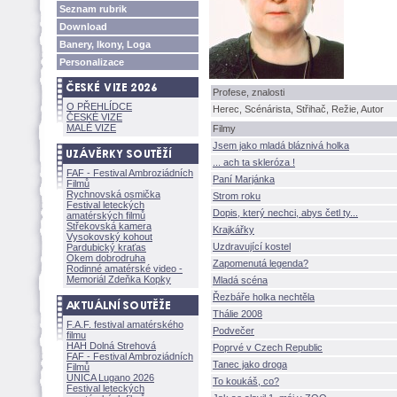
Seznam rubrik
Download
Banery, Ikony, Loga
Personalizace
Profese, znalosti
O PŘEHLÍDCE
Herec, Scénárista, Střihač, Režie, Autor
ČESKÉ VIZE
MALÉ VIZE
Filmy
Jsem jako mladá bláznivá holka
... ach ta skleróza !
FAF - Festival Ambroziádních
Paní Marjánka
Filmů
Rychnovská osmička
Strom roku
Festival leteckých
Dopis, který nechci, abys četl ty...
amatérských filmů
Střekovská kamera
Krajkářky
Vysokovský kohout
Uzdravující kostel
Pardubický kraťas
Okem dobrodruha
Zapomenutá legenda?
Rodinné amatérské video -
Memoriál Zdeňka Kopky
Mladá scéna
Řezbáře holka nechtěla
Thálie 2008
F.A.F. festival amatérského
Podvečer
filmu
HAH Dolná Strehov
Poprvé v Czech Republic
FAF - Festival Ambroziádních
Tanec jako droga
Filmů
UNICA Lugano 2026
To koukáš, co?
Festival leteckých