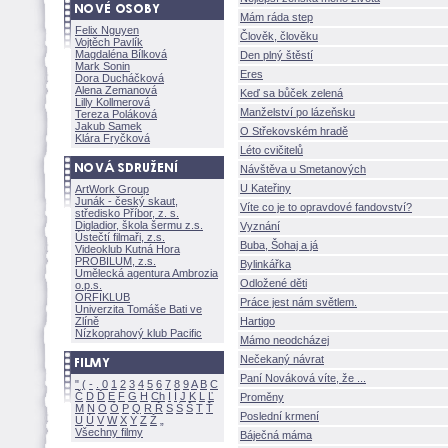
Mám ráda step
Felix Nguyen
Člověk, člověku
Vojtěch Pavlík
Magdaléna Bílkov
Den plný štěstí
Mark Sonin
Eres
Dora Ducháčkov
Alena Zemanov
Keď sa bůček zelen
Lilly Kollmerov
Manželství po lázeňsku
Tereza Polákov
Jakub Samek
O Střekovském hradě
Klára Fryčkov
Léto cvičitelů
Návštěva u Smetanových
U Kateřiny
ArtWork Group
Junák - český skaut,
Víte co je to opravdové fandovství?
středisko Příbor, z. s.
Digladior, škola šermu z.s.
Vyznání
Ústečtí filmaři, z.s.
Buba, Šohaj a j
Videoklub Kutná Hora
PROBILUM, z.s.
Bylinkářka
Umělecká agentura Ambrozia
Odložené děti
o.p.s.
ORFIKLUB
Práce jest nám světlem.
Univerzita Tomáše Bati ve
Zlíně
Hartigo
Nízkoprahový klub Pacific
Mámo neodcházej
Nečekaný návrat
Paní Nováková víte, že ...
"
(
-
.
0
1
2
3
4
5
6
7
8
9
A
B
C
Č
D
Ď
E
F
G
H
Ch
I
Í
J
K
L
Ľ
Proměny
M
N
O
Ó
P
Q
R
Ř
S
Ś
T
Ť
Poslední krmení
U
Ú
V
W
X
Y
Z
Všechny filmy
Báječná máma