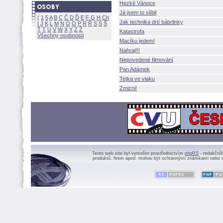
Hezké Vánoce
Já jsem to slíbil
(
1
5
A
B
C
Č
D
Ď
E
F
G
H
Ch
Jak technika drtí bábrlinky
I
J
K
L
M
N
Ó
O
P
R
Ř
S
Ś
Ť
T
U
V
W
X
Y
Z
Katastrofa
Všechny osobnosti
Macíku jedem!
Nahraj!!!
Nepovedené filmování
Pan Adámek
Tetka ve vlaku
Zmizni!
Tento web site byl vytvořen prostřednictvím
phpRS
- redakční
produktů, firem apod. mohou být ochrannými známkami nebo r