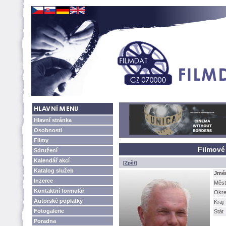
Hlavní stránka
Osobnosti
Filmy
Filmové
Sdružení
Kalendář akcí
[Zpět]
Katalog služeb
Jmé
Inzerce
Měst
Kontaktní formulář
Okr
Autorské poplatky
Kraj
Fotogalerie
Stát
Poradna