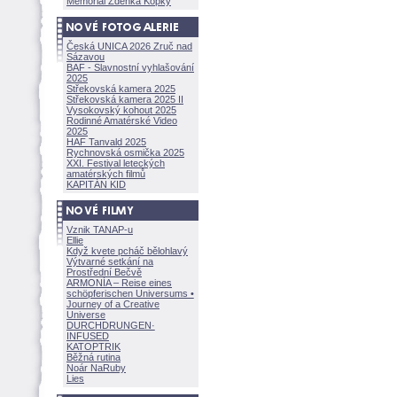
Memoriál Zdeňka Kopky
Česká UNICA 2026 Zruč nad
Sázavou
BAF - Slavnostní vyhlašování
2025
Střekovská kamera 2025
Střekovská kamera 2025 II
Vysokovský kohout 2025
Rodinné Amatérské Video
2025
HAF Tanvald 2025
Rychnovská osmička 2025
XXI. Festival leteckých
amatérských filmů
KAPITÁN KID
Vznik TANAP-u
Ellie
Když kvete pcháč bělohlavý
Výtvarné setkání na
Prostřední Bečvě
ARMONÍA – Reise eines
schöpferisch
en Universums •
Journey of a Creative
Universe
DURCHDRUNGEN
·
INFUSED
KATOPTRIK
Běžná rutina
Noár NaRuby
Lies