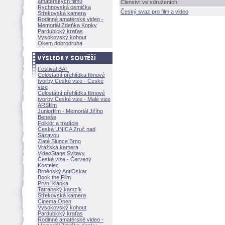
amatérských filmů
Členství ve sdruženích
Rychnovská osmička
Český svaz pro film a video
Střekovská kamera
Rodinné amatérské video -
Memoriál Zdeňka Kopky
Pardubický kraťas
Vysokovský kohout
Okem dobrodruha
Festival BAF
Celostátní přehlídka filmové
tvorby České vize - České
vize
Celostátní přehlídka filmové
tvorby České vize - Malé vize
ARSfilm
Juniorfilm - Memoriál Jiřího
Beneše
Folklór a tradície
Česká UNICA Zruč nad
Sázavou
Zlaté Slunce Brno
Vrážská kamera
VideoStage Svitavy
České vize - Červený
Kostelec
Brněnský AntiOskar
Book the Film
První klapka
Tatranský kamzík
Střekovská kamera
Cinema Open
Vysokovský kohout
Pardubický kraťas
Rodinné amatérské video -