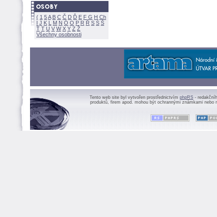
(
1
5
A
B
C
Č
D
Ď
E
F
G
H
Ch
I
J
K
L
M
N
Ó
O
P
R
Ř
S
Ś
Ť
T
U
V
W
X
Y
Z
Všechny osobnosti
Tento web site byl vytvořen prostřednictvím
phpRS
- redakční
produktů, firem apod. mohou být ochrannými známkami nebo r