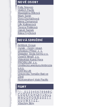
Felix Nguyen
Vojtěch Pavlík
Magdaléna Bílkov
Mark Sonin
Dora Ducháčkov
Alena Zemanov
Lilly Kollmerov
Tereza Polákov
Jakub Samek
Klára Fryčkov
ArtWork Group
Junák - český skaut,
středisko Příbor, z. s.
Digladior, škola šermu z.s.
Ústečtí filmaři, z.s.
Videoklub Kutná Hora
PROBILUM, z.s.
Umělecká agentura Ambrozia
o.p.s.
ORFIKLUB
Univerzita Tomáše Bati ve
Zlíně
Nízkoprahový klub Pacific
"
(
-
.
0
1
2
3
4
5
6
7
8
9
A
B
C
Č
D
Ď
E
F
G
H
Ch
I
Í
J
K
L
Ľ
M
N
O
Ó
P
Q
R
Ř
S
Ś
T
Ť
U
Ú
V
W
X
Y
Z
Všechny filmy