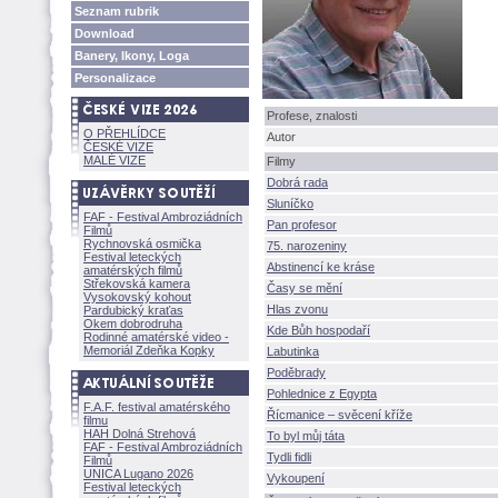
Seznam rubrik
Download
Banery, Ikony, Loga
Personalizace
Profese, znalosti
O PŘEHLÍDCE
Autor
ČESKÉ VIZE
MALÉ VIZE
Filmy
Dobrá rada
Sluníčko
FAF - Festival Ambroziádních
Pan profesor
Filmů
Rychnovská osmička
75. narozeniny
Festival leteckých
Abstinencí ke kráse
amatérských filmů
Střekovská kamera
Časy se mění
Vysokovský kohout
Hlas zvonu
Pardubický kraťas
Okem dobrodruha
Kde Bůh hospodaří
Rodinné amatérské video -
Memoriál Zdeňka Kopky
Labutinka
Poděbrady
Pohlednice z Egypta
F.A.F. festival amatérského
Řícmanice – svěcení kříže
filmu
HAH Dolná Strehov
To byl můj táta
FAF - Festival Ambroziádních
Tydli fidli
Filmů
UNICA Lugano 2026
Vykoupení
Festival leteckých