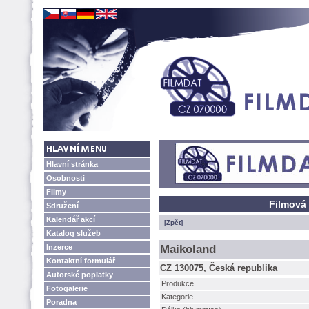
Hlavní stránka
Osobnosti
Filmy
Filmová
Sdružení
Kalendář akcí
[Zpět]
Katalog služeb
Inzerce
Maikoland
Kontaktní formulář
CZ 130075, Česká republika
Autorské poplatky
Produkce
Fotogalerie
Kategorie
Poradna