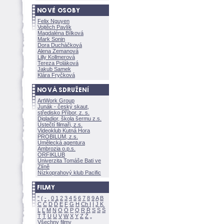
Felix Nguyen
Vojtěch Pavlík
Magdaléna Bílkov
Mark Sonin
Dora Ducháčkov
Alena Zemanov
Lilly Kollmerov
Tereza Polákov
Jakub Samek
Klára Fryčkov
ArtWork Group
Junák - český skaut,
středisko Příbor, z. s.
Digladior, škola šermu z.s.
Ústečtí filmaři, z.s.
Videoklub Kutná Hora
PROBILUM, z.s.
Umělecká agentura
Ambrozia o.p.s.
ORFIKLUB
Univerzita Tomáše Bati ve
Zlíně
Nízkoprahový klub Pacific
"
(
-
.
0
1
2
3
4
5
6
7
8
9
A
B
C
Č
D
Ď
E
F
G
H
Ch
I
Í
J
K
L
Ľ
M
N
O
Ó
P
Q
R
Ř
S
Ś
T
Ť
U
Ú
V
W
X
Y
Z
Všechny filmy