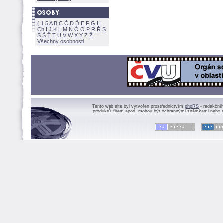
(
1
5
A
B
C
Č
D
Ď
E
F
G
H
Ch
I
J
K
L
M
N
Ó
O
P
R
Ř
S
Ś
Ť
T
U
V
W
X
Y
Z
Všechny osobnosti
Tento web site byl vytvořen prostřednictvím
phpRS
- redakční
produktů, firem apod. mohou být ochrannými známkami nebo r