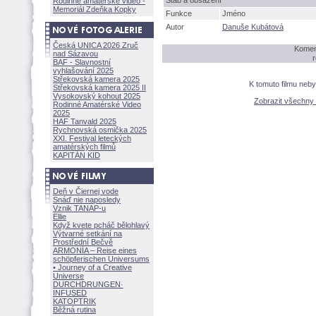
táb a obsazení
Rodinné amatérské video -
Memoriál Zdeňka Kopky
Funkce
Jméno
Autor
Danuše Kubátov
Česká UNICA 2026 Zruč
Koment
nad Sázavou
r
BAF - Slavnostní
vyhlašování 2025
Střekovská kamera 2025
K tomuto filmu neb
Střekovská kamera 2025 II
Vysokovský kohout 2025
Zobrazit všechny
Rodinné Amatérské Video
2025
HAF Tanvald 2025
Rychnovská osmička 2025
XXI. Festival leteckých
amatérských filmů
KAPITÁN KID
Deň v Čiernej vode
Snáď nie naposledy
Vznik TANAP-u
Ellie
Když kvete pcháč bělohlavý
Výtvarné setkání na
Prostřední Bečvě
ARMONÍA – Reise eines
schöpferisch
en Universums
• Journey of a Creative
Universe
DURCHDRUNGEN
·
INFUSED
KATOPTRIK
Běžná rutina