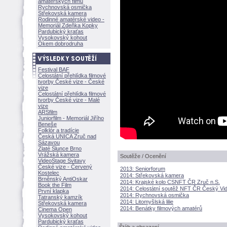
amatérských filmů
Rychnovská osmička
Střekovská kamera
Rodinné amatérské video -
Memoriál Zdeňka Kopky
Pardubický kraťas
Vysokovský kohout
Okem dobrodruha
Festival BAF
Celostátní přehlídka filmové
tvorby České vize - České
vize
Celostátní přehlídka filmové
tvorby České vize - Malé
vize
ARSfilm
Juniorfilm - Memoriál Jiřího
Beneše
Folklór a tradície
Česká UNICA Zruč nad
Sázavou
Zlaté Slunce Brno
Vrážská kamera
Soutěže / Ocenění
VideoStage Svitavy
České vize - Červený
2013: Seniorforum
Kostelec
2014: Střekovská kamera
Brněnský AntiOskar
2014: Krajské kolo CSNFT ČR Zruč n.S.
Book the Film
2014: Celostátní soutěž NFT ČR Český Vi
První klapka
2014: Rychnovská osmička
Tatranský kamzík
2014: Litomyšlská lilie
Střekovská kamera
2014: Benátky filmových amatérů
Cinema Open
Vysokovský kohout
Pardubický kraťas