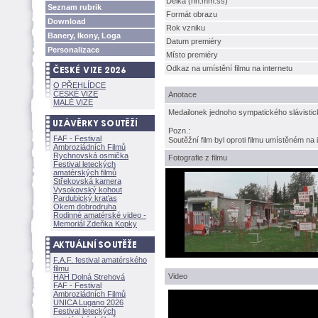
Délka (hh:mm:ss)
Seznam rubrik
Formát obrazu
Download
Rok vzniku
Banery, Ikony, Loga
Datum premiéry
Personalizace
Místo premiéry
Odkaz na umístění filmu na internetu
O PŘEHLÍDCE
ČESKÉ VIZE
Anotace
MALÉ VIZE
Medailonek jednoho sympatického slávistic
Pozn.:
FAF - Festival
Soutěžní film byl oproti filmu umístěném na
Ambroziádních Filmů
Rychnovská osmička
Fotografie z filmu
Festival leteckých
amatérských filmů
Střekovská kamera
Vysokovský kohout
Pardubický kraťas
Okem dobrodruha
Rodinné amatérské video -
Memoriál Zdeňka Kopky
F.A.F. festival amatérského
filmu
Video
HAH Dolná Strehov
FAF - Festival
Ambroziádních Filmů
UNICA Lugano 2026
Festival leteckých