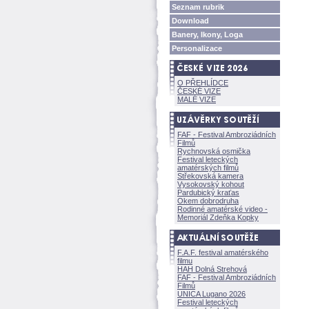
Seznam rubrik
Download
Banery, Ikony, Loga
Personalizace
O PŘEHLÍDCE
ČESKÉ VIZE
MALÉ VIZE
FAF - Festival Ambroziádních
Filmů
Rychnovská osmička
Festival leteckých
amatérských filmů
Střekovská kamera
Vysokovský kohout
Pardubický kraťas
Okem dobrodruha
Rodinné amatérské video -
Memoriál Zdeňka Kopky
F.A.F. festival amatérského
filmu
HAH Dolná Strehov
FAF - Festival Ambroziádních
Filmů
UNICA Lugano 2026
Festival leteckých