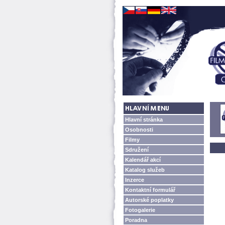
Hlavní stránka
Osobnosti
Filmy
Sdružení
Kalendář akcí
Katalog služeb
Inzerce
Kontaktní formulář
Autorské poplatky
Fotogalerie
Poradna