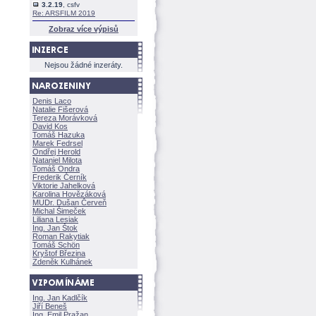
3.2.19
, csfv
Re: ARSFILM 2019
Zobraz více výpisů
Nejsou žádné inzeráty.
Denis Laco
Natalie Fišerov
Tereza Morávkov
David Kos
Tomáš Hazuka
Marek Fedrsel
Ondřej Herold
Nataniel Milota
Tomáš Ondra
Frederik Černík
Viktorie Jahelkov
Karolina Hovězákov
MUDr. Dušan Červeň
Michal Šimeček
Liliana Lesiak
Ing. Jan Štok
Roman Rakytiak
Tomáš Schön
Kryštof Březina
Zdeněk Kulhánek
Ing. Jan Kadlčík
Jiří Bene
Ing. Emil Pražan