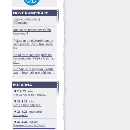
Skvěle nafocené:-)
Děkujeme.
kde se na tenhle film můžu
kouknout?
Pokusím se názorně popsat
svůj příběh. První film, který
jse
Nedá mi to se nevyjádřit ke
konstatování Patrika Ulricha.
St
Pro Vás je to výjimka, tvoříte
zatím jinak, ale pro většinu
2.7.23
, sika
Re: Cenzura na Filmda...
26.6.23
, sika
Re: Editace sdružení
23.4.23
, mesrsmid
Re: lepidlo
22.4.21
, Slávek
Kamera Sony HXR-NX3