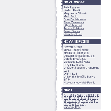
Felix Nguyen
Vojtěch Pavlík
Magdaléna Bílkov
Mark Sonin
Dora Ducháčkov
Alena Zemanov
Lilly Kollmerov
Tereza Polákov
Jakub Samek
Klára Fryčkov
ArtWork Group
Junák - český skaut,
středisko Příbor, z. s.
Digladior, škola šermu z.s.
Ústečtí filmaři, z.s.
Videoklub Kutná Hora
PROBILUM, z.s.
Umělecká agentura Ambrozia
o.p.s.
ORFIKLUB
Univerzita Tomáše Bati ve
Zlíně
Nízkoprahový klub Pacific
"
(
-
.
0
1
2
3
4
5
6
7
8
9
A
B
C
Č
D
Ď
E
F
G
H
Ch
I
Í
J
K
L
Ľ
M
N
O
Ó
P
Q
R
Ř
S
Ś
T
Ť
U
Ú
V
W
X
Y
Z
Všechny filmy