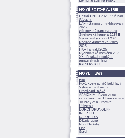
Memoriál Zdeňka Kopky
Česká UNICA 2026 Zruč nad
Sázavou
BAF - Slavnostní vyhlašování
2025
Střekovská kamera 2025
Střekovská kamera 2025 II
Vysokovský kohout 2025
Rodinné Amatérské Video
2025
HAF Tanvald 2025
Rychnovská osmička 2025
XXI. Festival leteckých
amatérských filmů
KAPITÁN KID
Ellie
Když kvete pcháč bělohlavý
Výtvarné setkání na
Prostřední Bečvě
ARMONÍA – Reise eines
schöpferisch
en Universums •
Journey of a Creative
Universe
DURCHDRUNGEN
·
INFUSED
KATOPTRIK
Běžná rutina
Noár NaRuby
Lies
Sprej