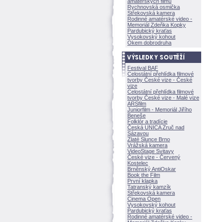
amatérských filmů
Rychnovská osmička
Střekovská kamera
Rodinné amatérské video -
Memoriál Zdeňka Kopky
Pardubický kraťas
Vysokovský kohout
Okem dobrodruha
Festival BAF
Celostátní přehlídka filmové
tvorby České vize - České
vize
Celostátní přehlídka filmové
tvorby České vize - Malé vize
ARSfilm
Juniorfilm - Memoriál Jiřího
Beneše
Folklór a tradície
Česká UNICA Zruč nad
Sázavou
Zlaté Slunce Brno
Vrážská kamera
VideoStage Svitavy
České vize - Červený
Kostelec
Brněnský AntiOskar
Book the Film
První klapka
Tatranský kamzík
Střekovská kamera
Cinema Open
Vysokovský kohout
Pardubický kraťas
Rodinné amatérské video -