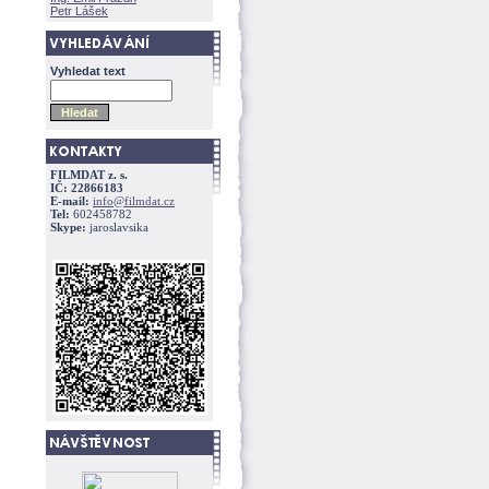
Petr Lášek
Vyhledat text
FILMDAT z. s.
IČ: 22866183
E-mail:
info@filmdat.cz
Tel:
602458782
Skype:
jaroslavsika