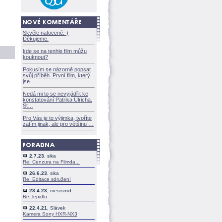
Skvěle nafocené:-)
Děkujeme.
kde se na tenhle film můžu
kouknout?
Pokusím se názorně popsat
svůj příběh. První film, který
jse
Nedá mi to se nevyjádřit ke
konstatování Patrika Ulricha.
St
Pro Vás je to výjimka, tvoříte
zatím jinak, ale pro většinu
2.7.23
, sika
Re: Cenzura na Filmda...
26.6.23
, sika
Re: Editace sdružení
23.4.23
, mesrsmid
Re: lepidlo
22.4.21
, Slávek
Kamera Sony HXR-NX3