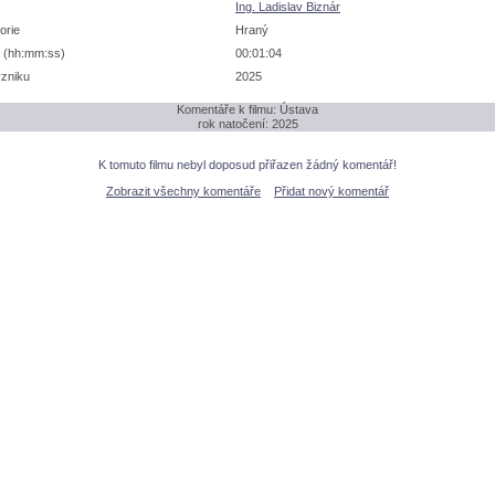
Ing. Ladislav Biznár
orie
Hraný
 (hh:mm:ss)
00:01:04
zniku
2025
Komentáře k filmu: Ústava
rok natočení: 2025
K tomuto filmu nebyl doposud přiřazen žádný komentář!
Zobrazit všechny komentáře
Přidat nový komentář