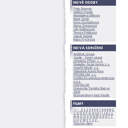
Felix Nguyen
Vojtěch Pavlík
Magdaléna Bílkov
Mark Sonin
Dora Ducháčkov
Alena Zemanov
Lilly Kollmerov
Tereza Polákov
Jakub Samek
Klára Fryčkov
ArtWork Group
Junák - český skaut,
středisko Příbor, z. s.
Digladior, škola šermu z.s.
Ústečtí filmaři, z.s.
Videoklub Kutná Hora
PROBILUM, z.s.
Umělecká agentura Ambrozia
o.p.s.
ORFIKLUB
Univerzita Tomáše Bati ve
Zlíně
Nízkoprahový klub Pacific
"
(
-
.
0
1
2
3
4
5
6
7
8
9
A
B
C
Č
D
Ď
E
F
G
H
Ch
I
Í
J
K
L
Ľ
M
N
O
Ó
P
Q
R
Ř
S
Ś
T
Ť
U
Ú
V
W
X
Y
Z
Všechny filmy