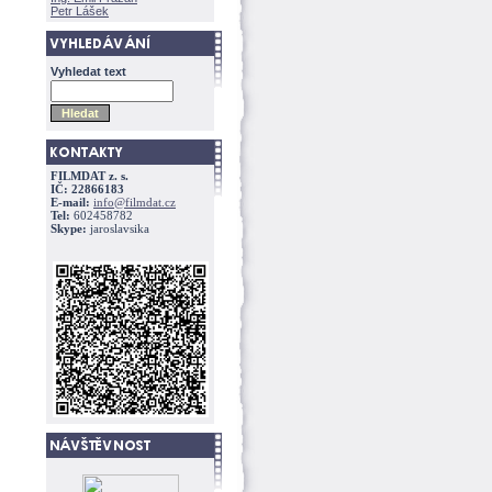
Petr Lášek
Vyhledat text
FILMDAT z. s.
IČ: 22866183
E-mail:
info@filmdat.cz
Tel:
602458782
Skype:
jaroslavsika