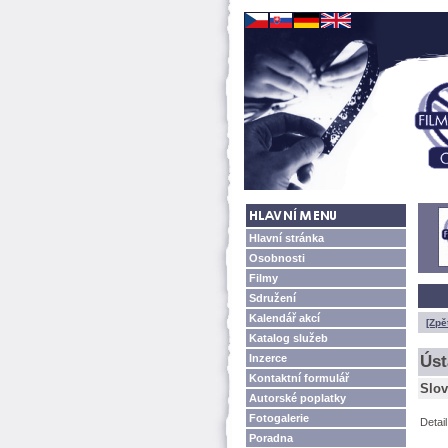
Hlavní stránka
Osobnosti
Filmy
Sdružení
Kalendář akcí
[Zpě
Katalog služeb
Inzerce
Úst
Kontaktní formulář
Slov
Autorské poplatky
Fotogalerie
Detai
Poradna