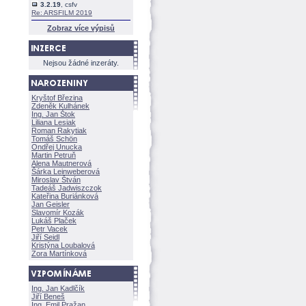
3.2.19
, csfv
Re: ARSFILM 2019
Zobraz více výpisů
Nejsou žádné inzeráty.
Kryštof Březina
Zdeněk Kulhánek
Ing. Jan Štok
Liliana Lesiak
Roman Rakytiak
Tomáš Schön
Ondřej Unucka
Martin Petruň
Alena Mautnerov
rka Leinweberov
Miroslav Štván
Tadeáš Jadwiszczok
Kateřina Buriánkov
Jan Geisler
Slavomír Kozák
Lukáš Plaček
Petr Vacek
Jiří Seidl
Kristýna Loubalov
Zora Martínkov
Ing. Jan Kadlčík
Jiří Bene
Ing. Emil Pražan