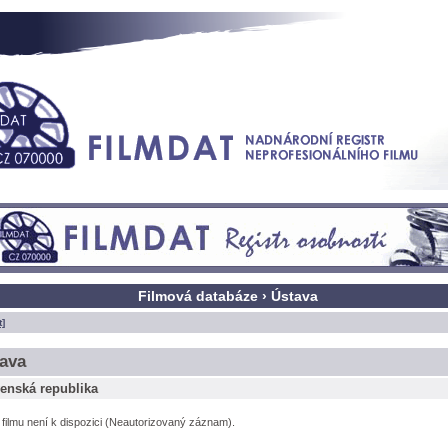
Filmová databáze › Ústava
t]
ava
enská republika
l filmu není k dispozici (Neautorizovaný záznam).