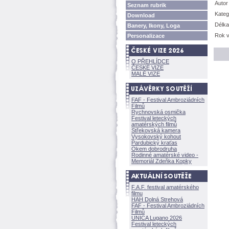
Autor
Seznam rubrik
Kateg
Download
Délka
Banery, Ikony, Loga
Rok v
Personalizace
O PŘEHLÍDCE
ČESKÉ VIZE
MALÉ VIZE
FAF - Festival Ambroziádních
Filmů
Rychnovská osmička
Festival leteckých
amatérských filmů
Střekovská kamera
Vysokovský kohout
Pardubický kraťas
Okem dobrodruha
Rodinné amatérské video -
Memoriál Zdeňka Kopky
F.A.F. festival amatérského
filmu
HAH Dolná Strehov
FAF - Festival Ambroziádních
Filmů
UNICA Lugano 2026
Festival leteckých