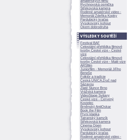
amatérských filmů
Rychnovská osmička
Střekovská kamera
Rodinné amatérské video -
Memoriál Zdeňka Kopky
Pardubický kraťas
Vysokovský kohout
Okem dobrodruha
Festival BAF
Celostátní přehlídka filmové
tvorby České vize - České
vize
Celostátní přehlídka filmové
tvorby České vize - Malé vize
ARSfilm
Juniorfilm - Memoriál Jiřího
Beneše
Folklór a tradície
Česká UNICA Zruč nad
Sázavou
Zlaté Slunce Brno
Vrážská kamera
VideoStage Svitavy
České vize - Červený
Kostelec
Brněnský AntiOskar
Book the Film
První klapka
Tatranský kamzík
Střekovská kamera
Cinema Open
Vysokovský kohout
Pardubický kraťas
Rodinné amatérské video -