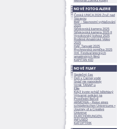
Memoriál Zdeňka Kopky
Česká UNICA 2026 Zruč nad
Sázavou
BAF - Slavnostní vyhlašování
2025
Střekovská kamera 2025
Střekovská kamera 2025 II
Vysokovský kohout 2025
Rodinné Amatérské Video
2025
HAF Tanvald 2025
Rychnovská osmička 2025
XXI. Festival leteckých
amatérských filmů
KAPITÁN KID
Společný čas
Deň v Čiernej vode
Snáď nie naposledy
Vznik TANAP-u
Ellie
Když kvete pcháč bělohlavý
Výtvarné setkání na
Prostřední Bečvě
ARMONÍA – Reise eines
schöpferisch
en Universums •
Journey of a Creative
Universe
DURCHDRUNGEN
·
INFUSED
KATOPTRIK