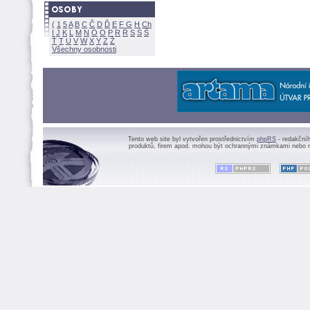
(
1
5
A
B
C
Č
D
Ď
E
F
G
H
Ch
I
J
K
L
M
N
Ó
O
P
R
Ř
S
Ś
Ť
T
U
V
W
X
Y
Z
Všechny osobnosti
Tento web site byl vytvořen prostřednictvím
phpRS
- redakční
produktů, firem apod. mohou být ochrannými známkami nebo r