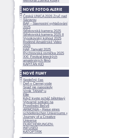
Memoriál Zdeňka Kopky
Česká UNICA 2026 Zruč nad
Sázavou
BAF - Slavnostní vyhlašování
2025
Střekovská kamera 2025
Střekovská kamera 2025 II
Vysokovský kohout 2025
Rodinné Amatérské Video
2025
HAF Tanvald 2025
Rychnovská osmička 2025
XXI. Festival leteckých
amatérských filmů
KAPITÁN KID
Společný čas
Deň v Čiernej vode
Snáď nie naposledy
Vznik TANAP-u
Ellie
Když kvete pcháč bělohlavý
Výtvarné setkání na
Prostřední Bečvě
ARMONÍA – Reise eines
schöpferisch
en Universums •
Journey of a Creative
Universe
DURCHDRUNGEN
·
INFUSED
KATOPTRIK