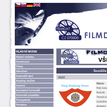
Hlavní stránka
Osobnosti
Filmy
Soutěže
Sdružení
Kalendář akcí
[Zpět]
Katalog služeb
Název
Inzerce
Rok kon
Kontaktní formulář
Ročník
Autorské poplatky
Termín k
Fotogalerie
Uzávěrk
Poradna
Anotace