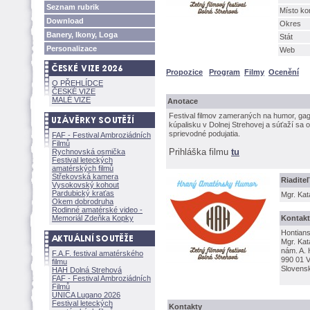
Seznam rubrik
Místo ko
Download
Okres
Banery, Ikony, Loga
Stát
Personalizace
Web
Propozice
Program
Filmy
Ocenění
O PŘEHLÍDCE
ČESKÉ VIZE
MALÉ VIZE
Anotace
Festival filmov zameraných na humor, gagy
kúpalisku v Dolnej Strehovej a súťaží sa o
sprievodné podujatia.
FAF - Festival Ambroziádních
Filmů
Prihláška filmu
tu
Rychnovská osmička
Festival leteckých
amatérských filmů
Střekovská kamera
Riadite
Vysokovský kohout
Pardubický kraťas
Mgr. Ka
Okem dobrodruha
Rodinné amatérské video -
Memoriál Zdeňka Kopky
Kontakt
Hontians
Mgr. Ka
nám. A. 
F.A.F. festival amatérského
990 01 
filmu
Slovensk
HAH Dolná Strehov
FAF - Festival Ambroziádních
Filmů
UNICA Lugano 2026
Festival leteckých
Kontakty