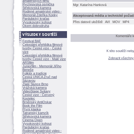
amatérských filmů
Rychnovská osmička
Mgr. Katarína Hankov
Střekovská kamera
Rodinné amatérské video -
Memoriál Zdeňka Kopky
Akceptovaná média a technické požad
Pardubický kraťas
Přes datové uložiště
AVI
MOV
MP4
Vysokovský kohout
Okem dobrodruha
Komentáře k
Festival BAF
Celostátní přehlídka filmové
tvorby České vize - České
K této soutěži neb
vize
Celostátní přehlídka filmové
Zobrazit všechn
tvorby České vize - Malé vize
ARSfilm
Juniorfilm - Memoriál Jiřího
Beneše
Folklór a tradície
Česká UNICA Zruč nad
Sázavou
Zlaté Slunce Brno
Vrážská kamera
VideoStage Svitavy
České vize - Červený
Kostelec
Brněnský AntiOskar
Book the Film
První klapka
Tatranský kamzík
Střekovská kamera
Cinema Open
Vysokovský kohout
Pardubický kraťas
Rodinné amatérské video -