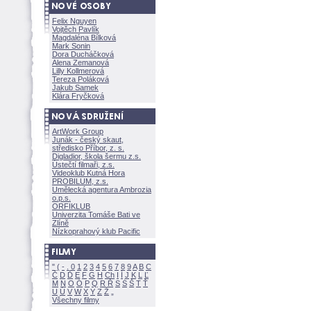
Felix Nguyen
Vojtěch Pavlík
Magdaléna Bílkov
Mark Sonin
Dora Ducháčkov
Alena Zemanov
Lilly Kollmerov
Tereza Polákov
Jakub Samek
Klára Fryčkov
ArtWork Group
Junák - český skaut,
středisko Příbor, z. s.
Digladior, škola šermu z.s.
Ústečtí filmaři, z.s.
Videoklub Kutná Hora
PROBILUM, z.s.
Umělecká agentura Ambrozia
o.p.s.
ORFIKLUB
Univerzita Tomáše Bati ve
Zlíně
Nízkoprahový klub Pacific
"
(
-
.
0
1
2
3
4
5
6
7
8
9
A
B
C
Č
D
Ď
E
F
G
H
Ch
I
Í
J
K
L
Ľ
M
N
O
Ó
P
Q
R
Ř
S
Ś
T
Ť
U
Ú
V
W
X
Y
Z
Všechny filmy