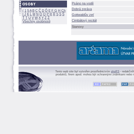
Psáno na vodě
Dobrá zpráva
(
1
5
A
B
C
Č
D
Ď
E
F
G
H
Ch
I
J
K
L
M
N
Ó
O
P
R
Ř
S
Ś
Gottwaldův zeť
Ť
T
U
V
W
X
Y
Z
Cimbálový recitál
Všechny osobnosti
Stanovy
Tento web site byl vytvořen prostřednictvím
phpRS
- redakční
produktů, firem apod. mohou být ochrannými známkami nebo r