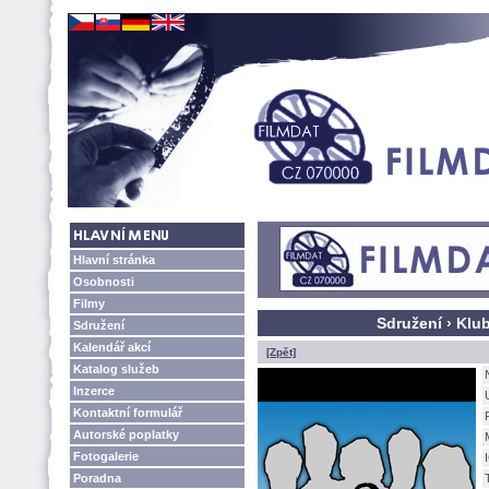
Hlavní stránka
Osobnosti
Filmy
Sdružení › Klu
Sdružení
Kalendář akcí
[Zpět]
Katalog služeb
Inzerce
Kontaktní formulář
Autorské poplatky
Fotogalerie
Poradna