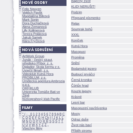
Báječný život
KLID! NERUŠIT!
Felix Nguyen
Podzim
Vojtěch Pavlík
Magdaléna Bílkov
Přepsané písmenko
Mark Sonin
Dora Ducháčkov
Relax
Alena Zemanov
Soumrak bohů
Lilly Kollmerov
Tereza Polákov
XXXL
Jakub Samek
Koníček
Klára Fryčkov
Kutná Hora
Masopust
ArtWork Group
Proměna
Junák - český skaut,
Snění
středisko Příbor, z. s.
Digladior, škola šermu z.s.
Bodamské jezero
Ústečtí filmaři, z.s.
Videoklub Kutná Hora
Budoucí prváčci
PROBILUM, z.s.
Černá kronika
Umělecká agentura Ambrozia
o.p.s.
Čórtův hrad
ORFIKLUB
Kouzlo laguny
Univerzita Tomáše Bati ve
Zlíně
Krásné
Nízkoprahový klub Pacific
Lesní bar
Masopustní navštívenka
Mosty
"
(
-
.
0
1
2
3
4
5
6
7
8
9
A
B
C
Č
D
Ď
E
F
G
H
Ch
I
Í
J
K
L
Ľ
Odraz duše
M
N
O
Ó
P
Q
R
Ř
S
Ś
T
Ť
U
Ú
V
W
X
Y
Z
ivot nás baví
Všechny filmy
Příběh stromu