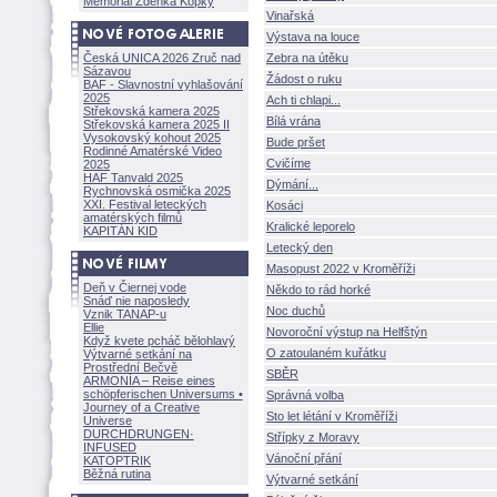
Memoriál Zdeňka Kopky
Vinařsk
Výstava na louce
Česká UNICA 2026 Zruč nad
Zebra na útěku
Sázavou
dost o ruku
BAF - Slavnostní vyhlašování
2025
Ach ti chlapi...
Střekovská kamera 2025
Bílá vrána
Střekovská kamera 2025 II
Vysokovský kohout 2025
Bude pršet
Rodinné Amatérské Video
Cvičíme
2025
HAF Tanvald 2025
Dýmání...
Rychnovská osmička 2025
XXI. Festival leteckých
Kosáci
amatérských filmů
Kralické leporelo
KAPITÁN KID
Letecký den
Masopust 2022 v Kroměříži
Deň v Čiernej vode
Někdo to rád horké
Snáď nie naposledy
Noc duchů
Vznik TANAP-u
Ellie
Novoroční výstup na Helfštýn
Když kvete pcháč bělohlavý
O zatoulaném kuřátku
Výtvarné setkání na
Prostřední Bečvě
SBĚR
ARMONÍA – Reise eines
schöpferisch
en Universums •
Správná volba
Journey of a Creative
Sto let létání v Kroměříži
Universe
DURCHDRUNGEN
·
Střípky z Moravy
INFUSED
Vánoční přání
KATOPTRIK
Běžná rutina
Výtvarné setkání