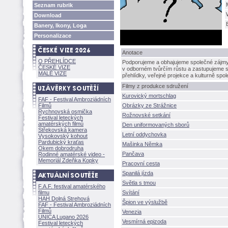
Seznam rubrik
Download
Banery, Ikony, Loga
Personalizace
Anotace
O PŘEHLÍDCE
Podporujeme a obhajujeme společné zájmy 
ČESKÉ VIZE
v odborném tvůrčím růstu a zastupujeme s
MALÉ VIZE
přehlídky, veřejné projekce a kulturně spo
Filmy z produkce sdružení
Kurovický mortschlag
FAF - Festival Ambroziádních
Filmů
Obrázky ze Strážnice
Rychnovská osmička
Rožnovské setkání
Festival leteckých
amatérských filmů
Den uniformovaných sborů
Střekovská kamera
Letní oddychovka
Vysokovský kohout
Pardubický kraťas
Mašinka Němka
Okem dobrodruha
Pančava
Rodinné amatérské video -
Memoriál Zdeňka Kopky
Pracovní cesta
Spanilá jízda
Světla s tmou
F.A.F. festival amatérského
filmu
Svítání
HAH Dolná Strehov
pion ve výslužbě
FAF - Festival Ambroziádních
Filmů
Venezia
UNICA Lugano 2026
Vesmírná epizoda
Festival leteckých