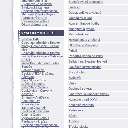
amatérských filmů
Bezměrovské odpoledne
Rychnovská osmička
Bludička
Střekovská kamera
Rodinné amatérské video -
Dostaveníčko u Holubů
Memoriál Zdeňka Kopky
Pardubický kraťas
Jánošíkov dukát
Vysokovský kohout
Koncert filmové hudby
Okem dobrodruha
Masopust a jitrnice
Mým objektivem
Festival BAF
Nezkušený a zkušen
Celostátní přehlídka filmové
Okénko do Provence
tvorby České vize - České
vize
Pitbull
Celostátní přehlídka filmové
Reportáž psaná na letišti
tvorby České vize - Malé vize
ARSfilm
Setkání na Svatém Hostýně
Juniorfilm - Memoriál Jiřího
Beneše
Slovácké slavnosti vína
Folklór a tradície
Sraz duchů
Česká UNICA Zruč nad
Sázavou
Svůj svět
Zlaté Slunce Brno
Vlnky
Vrážská kamera
VideoStage Svitavy
Duchové se vrací
České vize - Červený
Kostelec
Gastrofest a Hanácké vdolek
Brněnský AntiOskar
Kosecké písně XXVI
Book the Film
První klapka
Kouzelná zahrada
Tatranský kamzík
Padesáika
Střekovská kamera
Cinema Open
Sázka
Vysokovský kohout
Tradice
Pardubický kraťas
Rodinné amatérské video -
Třesky plesky