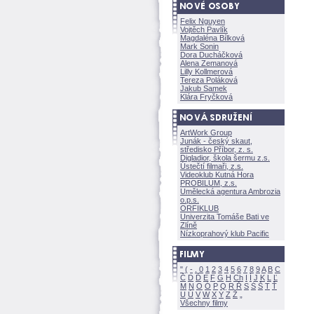
Felix Nguyen
Vojtěch Pavlík
Magdaléna Bílkov
Mark Sonin
Dora Ducháčkov
Alena Zemanov
Lilly Kollmerov
Tereza Polákov
Jakub Samek
Klára Fryčkov
ArtWork Group
Junák - český skaut,
středisko Příbor, z. s.
Digladior, škola šermu z.s.
Ústečtí filmaři, z.s.
Videoklub Kutná Hora
PROBILUM, z.s.
Umělecká agentura Ambrozia
o.p.s.
ORFIKLUB
Univerzita Tomáše Bati ve
Zlíně
Nízkoprahový klub Pacific
"
(
-
.
0
1
2
3
4
5
6
7
8
9
A
B
C
Č
D
Ď
E
F
G
H
Ch
I
Í
J
K
L
Ľ
M
N
O
Ó
P
Q
R
Ř
S
Ś
T
Ť
U
Ú
V
W
X
Y
Z
Všechny filmy