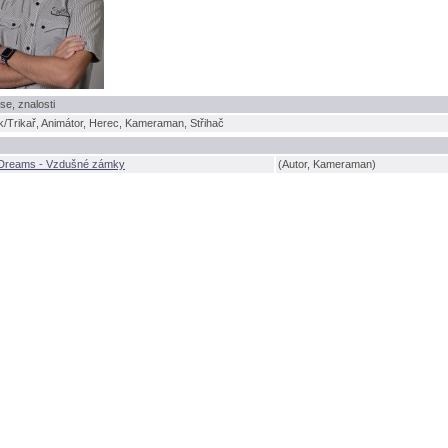
se, znalosti
k/Trikař, Animátor, Herec, Kameraman, Střihač
Dreams - Vzdušné zámky
(Autor, Kameraman)