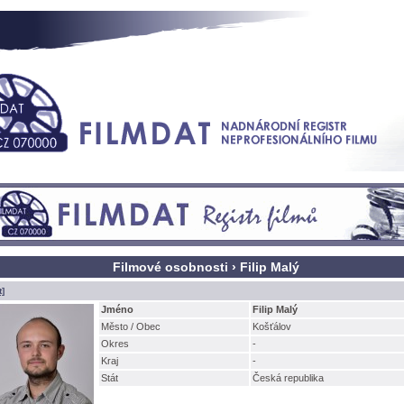
Filmové osobnosti › Filip Malý
t]
Jméno
Filip Malý
Město / Obec
Košťálov
Okres
-
Kraj
-
Stát
Česká republika