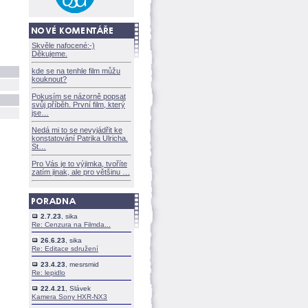
Skvěle nafocené:-)
Děkujeme.
kde se na tenhle film můžu
kouknout?
Pokusím se názorně popsat
svůj příběh. První film, který
jse
Nedá mi to se nevyjádřit ke
konstatování Patrika Ulricha.
St
Pro Vás je to výjimka, tvoříte
zatím jinak, ale pro většinu
2.7.23
, sika
Re: Cenzura na Filmda...
26.6.23
, sika
Re: Editace sdružení
23.4.23
, mesrsmid
Re: lepidlo
22.4.21
, Slávek
Kamera Sony HXR-NX3