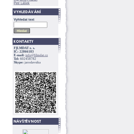
Petr Lášek
Vyhledat text
FILMDAT z. s.
IČ: 22866183
E-mail:
info@filmdat.cz
Tel:
602458782
Skype:
jaroslavsika