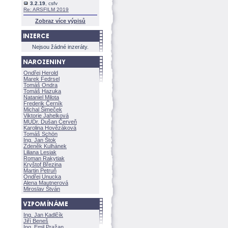
3.2.19
, csfv
Re: ARSFILM 2019
Zobraz více výpisů
Nejsou žádné inzeráty.
Ondřej Herold
Marek Fedrsel
Tomáš Ondra
Tomáš Hazuka
Nataniel Milota
Frederik Černík
Michal Šimeček
Viktorie Jahelkov
MUDr. Dušan Červeň
Karolina Hovězákov
Tomáš Schön
Ing. Jan Štok
Zdeněk Kulhánek
Liliana Lesiak
Roman Rakytiak
Kryštof Březina
Martin Petruň
Ondřej Unucka
Alena Mautnerov
Miroslav Štván
Ing. Jan Kadlčík
Jiří Bene
Ing. Emil Pražan