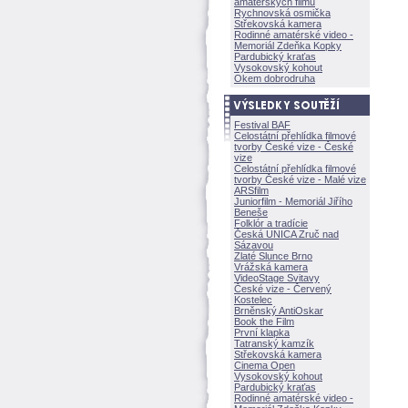
amatérských filmů
Rychnovská osmička
Střekovská kamera
Rodinné amatérské video -
Memoriál Zdeňka Kopky
Pardubický kraťas
Vysokovský kohout
Okem dobrodruha
Festival BAF
Celostátní přehlídka filmové
tvorby České vize - České
vize
Celostátní přehlídka filmové
tvorby České vize - Malé vize
ARSfilm
Juniorfilm - Memoriál Jiřího
Beneše
Folklór a tradície
Česká UNICA Zruč nad
Sázavou
Zlaté Slunce Brno
Vrážská kamera
VideoStage Svitavy
České vize - Červený
Kostelec
Brněnský AntiOskar
Book the Film
První klapka
Tatranský kamzík
Střekovská kamera
Cinema Open
Vysokovský kohout
Pardubický kraťas
Rodinné amatérské video -