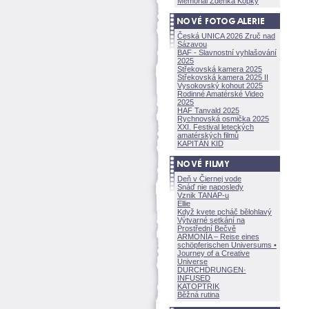
Memoriál Zdeňka Kopky
Česká UNICA 2026 Zruč nad
Sázavou
BAF - Slavnostní vyhlašování
2025
Střekovská kamera 2025
Střekovská kamera 2025 II
Vysokovský kohout 2025
Rodinné Amatérské Video
2025
HAF Tanvald 2025
Rychnovská osmička 2025
XXI. Festival leteckých
amatérských filmů
KAPITÁN KID
Deň v Čiernej vode
Snáď nie naposledy
Vznik TANAP-u
Ellie
Když kvete pcháč bělohlavý
Výtvarné setkání na
Prostřední Bečvě
ARMONÍA – Reise eines
schöpferisch
en Universums •
Journey of a Creative
Universe
DURCHDRUNGEN
·
INFUSED
KATOPTRIK
Běžná rutina