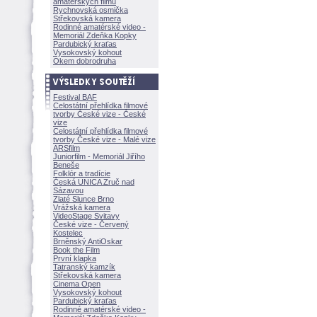
amatérských filmů
Rychnovská osmička
Střekovská kamera
Rodinné amatérské video -
Memoriál Zdeňka Kopky
Pardubický kraťas
Vysokovský kohout
Okem dobrodruha
Festival BAF
Celostátní přehlídka filmové
tvorby České vize - České
vize
Celostátní přehlídka filmové
tvorby České vize - Malé vize
ARSfilm
Juniorfilm - Memoriál Jiřího
Beneše
Folklór a tradície
Česká UNICA Zruč nad
Sázavou
Zlaté Slunce Brno
Vrážská kamera
VideoStage Svitavy
České vize - Červený
Kostelec
Brněnský AntiOskar
Book the Film
První klapka
Tatranský kamzík
Střekovská kamera
Cinema Open
Vysokovský kohout
Pardubický kraťas
Rodinné amatérské video -