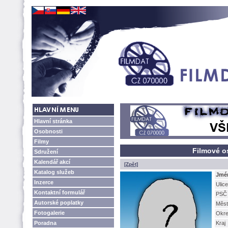
Hlavní stránka
Osobnosti
Filmy
Filmové o
Sdružení
Kalendář akcí
[Zpět]
Katalog služeb
Jmé
Inzerce
Ulice
Kontaktní formulář
PSČ
Autorské poplatky
Měst
Fotogalerie
Okr
Poradna
Kraj