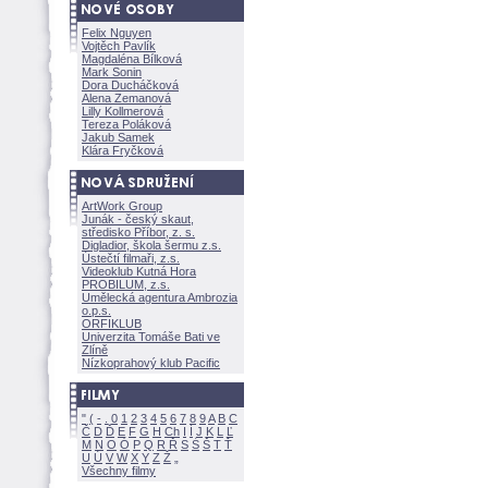
Felix Nguyen
Vojtěch Pavlík
Magdaléna Bílkov
Mark Sonin
Dora Ducháčkov
Alena Zemanov
Lilly Kollmerov
Tereza Polákov
Jakub Samek
Klára Fryčkov
ArtWork Group
Junák - český skaut,
středisko Příbor, z. s.
Digladior, škola šermu z.s.
Ústečtí filmaři, z.s.
Videoklub Kutná Hora
PROBILUM, z.s.
Umělecká agentura Ambrozia
o.p.s.
ORFIKLUB
Univerzita Tomáše Bati ve
Zlíně
Nízkoprahový klub Pacific
"
(
-
.
0
1
2
3
4
5
6
7
8
9
A
B
C
Č
D
Ď
E
F
G
H
Ch
I
Í
J
K
L
Ľ
M
N
O
Ó
P
Q
R
Ř
S
Ś
T
Ť
U
Ú
V
W
X
Y
Z
Všechny filmy