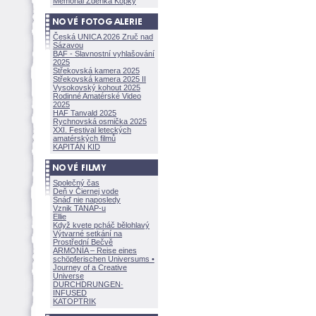
Memoriál Zdeňka Kopky
Česká UNICA 2026 Zruč nad
Sázavou
BAF - Slavnostní vyhlašování
2025
Střekovská kamera 2025
Střekovská kamera 2025 II
Vysokovský kohout 2025
Rodinné Amatérské Video
2025
HAF Tanvald 2025
Rychnovská osmička 2025
XXI. Festival leteckých
amatérských filmů
KAPITÁN KID
Společný čas
Deň v Čiernej vode
Snáď nie naposledy
Vznik TANAP-u
Ellie
Když kvete pcháč bělohlavý
Výtvarné setkání na
Prostřední Bečvě
ARMONÍA – Reise eines
schöpferisch
en Universums •
Journey of a Creative
Universe
DURCHDRUNGEN
·
INFUSED
KATOPTRIK