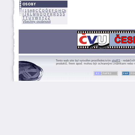
(
1
5
A
B
C
Č
D
Ď
E
F
G
H
Ch
I
J
K
L
M
N
Ó
O
P
R
Ř
S
Ś
Ť
T
U
V
W
X
Y
Z
Všechny osobnosti
Tento web site byl vytvořen prostřednictvím
phpRS
- redakční
produktů, firem apod. mohou být ochrannými známkami nebo r