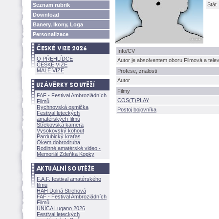
Stát
Seznam rubrik
Download
Banery, Ikony, Loga
Personalizace
Info/CV
O PŘEHLÍDCE
Autor je absolventem oboru Filmová a tele
ČESKÉ VIZE
MALÉ VIZE
Profese, znalosti
Autor
Filmy
FAF - Festival Ambroziádních
COS(T)PLAY
Filmů
Rychnovská osmička
Postoj bojovníka
Festival leteckých
amatérských filmů
Střekovská kamera
Vysokovský kohout
Pardubický kraťas
Okem dobrodruha
Rodinné amatérské video -
Memoriál Zdeňka Kopky
F.A.F. festival amatérského
filmu
HAH Dolná Strehov
FAF - Festival Ambroziádních
Filmů
UNICA Lugano 2026
Festival leteckých