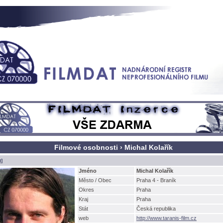
Filmové osobnosti › Michal Kolařík
t]
Jméno
Michal Kolařík
Město / Obec
Praha 4 - Braník
Okres
Praha
Kraj
Praha
Stát
Česká republika
web
http://www.taranis-film.cz