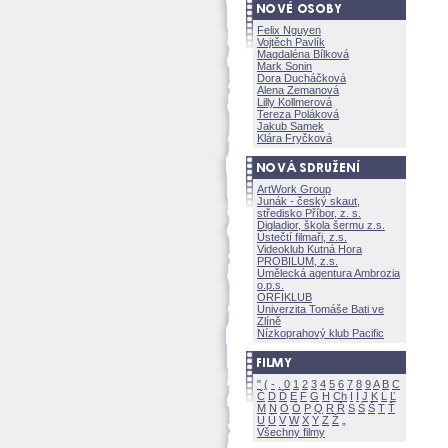
Felix Nguyen
Vojtěch Pavlík
Magdaléna Bílkov
Mark Sonin
Dora Ducháčkov
Alena Zemanov
Lilly Kollmerov
Tereza Polákov
Jakub Samek
Klára Fryčkov
ArtWork Group
Junák - český skaut,
středisko Příbor, z. s.
Digladior, škola šermu z.s.
Ústečtí filmaři, z.s.
Videoklub Kutná Hora
PROBILUM, z.s.
Umělecká agentura Ambrozia
o.p.s.
ORFIKLUB
Univerzita Tomáše Bati ve
Zlíně
Nízkoprahový klub Pacific
"
(
-
.
0
1
2
3
4
5
6
7
8
9
A
B
C
Č
D
Ď
E
F
G
H
Ch
I
Í
J
K
L
Ľ
M
N
O
Ó
P
Q
R
Ř
S
Ś
T
Ť
U
Ú
V
W
X
Y
Z
Všechny filmy