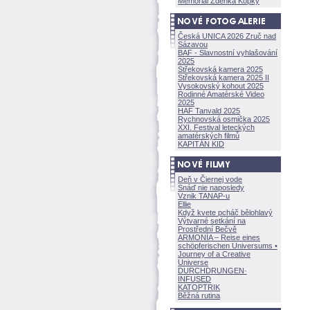
Memoriál Zdeňka Kopky
Česká UNICA 2026 Zruč nad
Sázavou
BAF - Slavnostní vyhlašování
2025
Střekovská kamera 2025
Střekovská kamera 2025 II
Vysokovský kohout 2025
Rodinné Amatérské Video
2025
HAF Tanvald 2025
Rychnovská osmička 2025
XXI. Festival leteckých
amatérských filmů
KAPITÁN KID
Deň v Čiernej vode
Snáď nie naposledy
Vznik TANAP-u
Ellie
Když kvete pcháč bělohlavý
Výtvarné setkání na
Prostřední Bečvě
ARMONÍA – Reise eines
schöpferisch
en Universums •
Journey of a Creative
Universe
DURCHDRUNGEN
·
INFUSED
KATOPTRIK
Běžná rutina