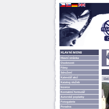
Hlavní stránka
Osobnosti
Filmy
Sdružení
Kalendář akcí
[Zpě
Katalog služeb
Inzerce
Kontaktní formulář
Autorské poplatky
Fotogalerie
Poradna