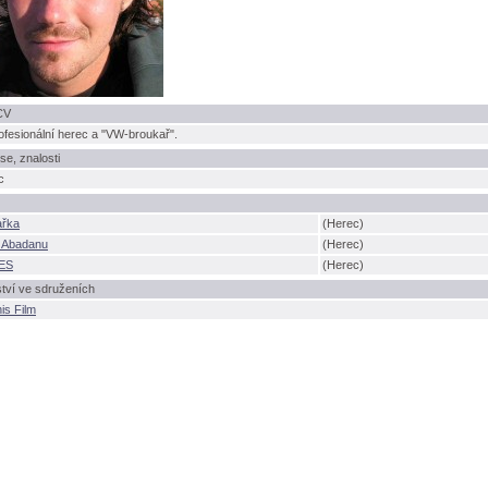
CV
fesionální herec a "VW-broukař".
se, znalosti
c
ařka
(Herec)
y Abadanu
(Herec)
ES
(Herec)
tví ve sdruženích
is Film