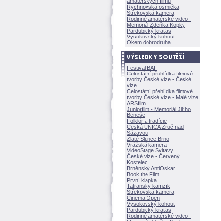
amatérských filmů
Rychnovská osmička
Střekovská kamera
Rodinné amatérské video -
Memoriál Zdeňka Kopky
Pardubický kraťas
Vysokovský kohout
Okem dobrodruha
Festival BAF
Celostátní přehlídka filmové
tvorby České vize - České
vize
Celostátní přehlídka filmové
tvorby České vize - Malé vize
ARSfilm
Juniorfilm - Memoriál Jiřího
Beneše
Folklór a tradície
Česká UNICA Zruč nad
Sázavou
Zlaté Slunce Brno
Vrážská kamera
VideoStage Svitavy
České vize - Červený
Kostelec
Brněnský AntiOskar
Book the Film
První klapka
Tatranský kamzík
Střekovská kamera
Cinema Open
Vysokovský kohout
Pardubický kraťas
Rodinné amatérské video -