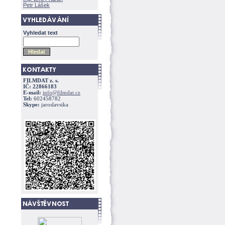
Petr Lášek
Vyhledat text
FILMDAT z. s.
IČ: 22866183
E-mail:
info@filmdat.cz
Tel:
602458782
Skype:
jaroslavsika