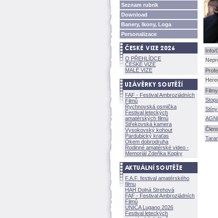
Seznam rubrik
Download
Banery, Ikony, Loga
Personalizace
Info/
O PŘEHLÍDCE
Nepro
ČESKÉ VIZE
MALÉ VIZE
Profe
Here
Filmy
FAF - Festival Ambroziádních
Stop
Filmů
Rychnovská osmička
Stín
Festival leteckých
amatérských filmů
AGN
Střekovská kamera
Člens
Vysokovský kohout
Pardubický kraťas
Taran
Okem dobrodruha
Rodinné amatérské video -
Memoriál Zdeňka Kopky
F.A.F. festival amatérského
filmu
HAH Dolná Strehov
FAF - Festival Ambroziádních
Filmů
UNICA Lugano 2026
Festival leteckých