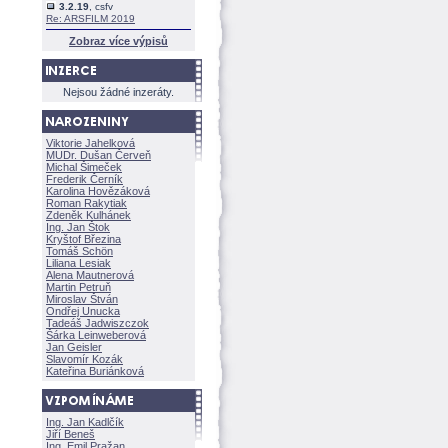
3.2.19
, csfv
Re: ARSFILM 2019
Zobraz více výpisů
Nejsou žádné inzeráty.
Viktorie Jahelkov
MUDr. Dušan Červeň
Michal Šimeček
Frederik Černík
Karolina Hovězákov
Roman Rakytiak
Zdeněk Kulhánek
Ing. Jan Štok
Kryštof Březina
Tomáš Schön
Liliana Lesiak
Alena Mautnerov
Martin Petruň
Miroslav Štván
Ondřej Unucka
Tadeáš Jadwiszczok
rka Leinweberov
Jan Geisler
Slavomír Kozák
Kateřina Buriánkov
Ing. Jan Kadlčík
Jiří Bene
Ing. Emil Pražan