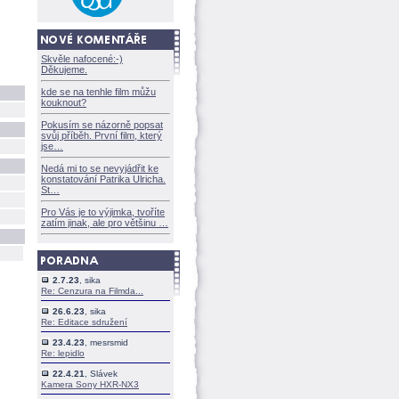
Skvěle nafocené:-)
Děkujeme.
kde se na tenhle film můžu
kouknout?
Pokusím se názorně popsat
svůj příběh. První film, který
jse
Nedá mi to se nevyjádřit ke
konstatování Patrika Ulricha.
St
Pro Vás je to výjimka, tvoříte
zatím jinak, ale pro většinu
2.7.23
, sika
Re: Cenzura na Filmda...
26.6.23
, sika
Re: Editace sdružení
23.4.23
, mesrsmid
Re: lepidlo
22.4.21
, Slávek
Kamera Sony HXR-NX3