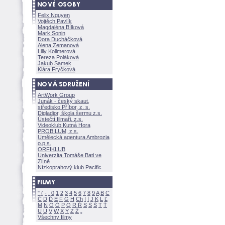
Felix Nguyen
Vojtěch Pavlík
Magdaléna Bílkov
Mark Sonin
Dora Ducháčkov
Alena Zemanov
Lilly Kollmerov
Tereza Polákov
Jakub Samek
Klára Fryčkov
ArtWork Group
Junák - český skaut,
středisko Příbor, z. s.
Digladior, škola šermu z.s.
Ústečtí filmaři, z.s.
Videoklub Kutná Hora
PROBILUM, z.s.
Umělecká agentura Ambrozia
o.p.s.
ORFIKLUB
Univerzita Tomáše Bati ve
Zlíně
Nízkoprahový klub Pacific
"
(
-
.
0
1
2
3
4
5
6
7
8
9
A
B
C
Č
D
Ď
E
F
G
H
Ch
I
Í
J
K
L
Ľ
M
N
O
Ó
P
Q
R
Ř
S
Ś
T
Ť
U
Ú
V
W
X
Y
Z
Všechny filmy