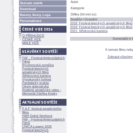
Autor
Seznam rubrik
Kategorie
Download
Délka (hh:mm:ss)
Banery, Ikony, Loga
Soutěže / Ocenění
Personalizace
2018: Festival leteckých amatérských filmů
2018: Festival leteckých amatérských filmů
2021: Střekovská kamera
O PŘEHLÍDCE
Komentáře k f
ČESKÉ VIZE
MALÉ VIZE
K tomuto filmu neb
Zobrazit všechn
FAF - Festival Ambroziádních
Filmů
Rychnovská osmička
Festival leteckých
amatérských filmů
Střekovská kamera
Vysokovský kohout
Pardubický kraťas
Okem dobrodruha
Rodinné amatérské video -
Memoriál Zdeňka Kopky
F.A.F. festival amatérského
filmu
HAH Dolná Strehov
FAF - Festival Ambroziádních
Filmů
UNICA Lugano 2026
Festival leteckých