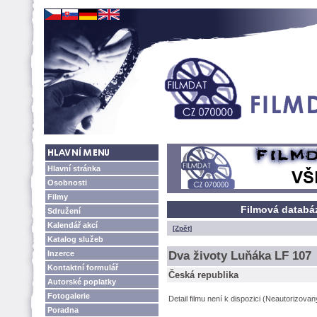
Hlavní stránka
Osobnosti
Filmy
Filmová databáz
Sdružení
Kalendář akcí
[Zpět]
Katalog služeb
Inzerce
Dva životy Luňáka LF 107
Kontaktní formulář
Česká republika
Autorské poplatky
Fotogalerie
Detail filmu není k dispozici (Neautorizova
Poradna