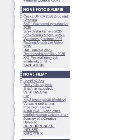
Memoriál Zdeňka Kopky
Česká UNICA 2026 Zruč nad
Sázavou
BAF - Slavnostní vyhlašování
2025
Střekovská kamera 2025
Střekovská kamera 2025 II
Vysokovský kohout 2025
Rodinné Amatérské Video
2025
HAF Tanvald 2025
Rychnovská osmička 2025
XXI. Festival leteckých
amatérských filmů
KAPITÁN KID
Společný čas
Deň v Čiernej vode
Snáď nie naposledy
Vznik TANAP-u
Ellie
Když kvete pcháč bělohlavý
Výtvarné setkání na
Prostřední Bečvě
ARMONÍA – Reise eines
schöpferisch
en Universums •
Journey of a Creative
Universe
DURCHDRUNGEN
·
INFUSED
KATOPTRIK