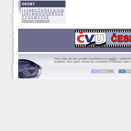
(
1
5
A
B
C
Č
D
Ď
E
F
G
H
Ch
I
J
K
L
M
N
Ó
O
P
R
Ř
S
Ś
Ť
T
U
V
W
X
Y
Z
Všechny osobnosti
Tento web site byl vytvořen prostřednictvím
phpRS
- redakční
produktů, firem apod. mohou být ochrannými známkami nebo r