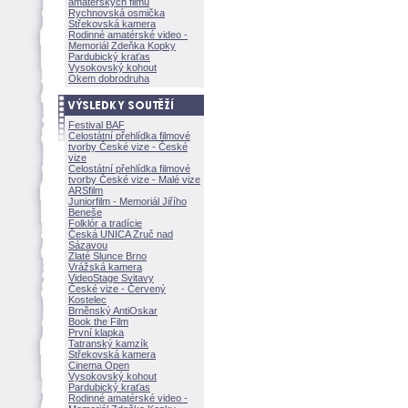
amatérských filmů
Rychnovská osmička
Střekovská kamera
Rodinné amatérské video -
Memoriál Zdeňka Kopky
Pardubický kraťas
Vysokovský kohout
Okem dobrodruha
Festival BAF
Celostátní přehlídka filmové
tvorby České vize - České
vize
Celostátní přehlídka filmové
tvorby České vize - Malé vize
ARSfilm
Juniorfilm - Memoriál Jiřího
Beneše
Folklór a tradície
Česká UNICA Zruč nad
Sázavou
Zlaté Slunce Brno
Vrážská kamera
VideoStage Svitavy
České vize - Červený
Kostelec
Brněnský AntiOskar
Book the Film
První klapka
Tatranský kamzík
Střekovská kamera
Cinema Open
Vysokovský kohout
Pardubický kraťas
Rodinné amatérské video -