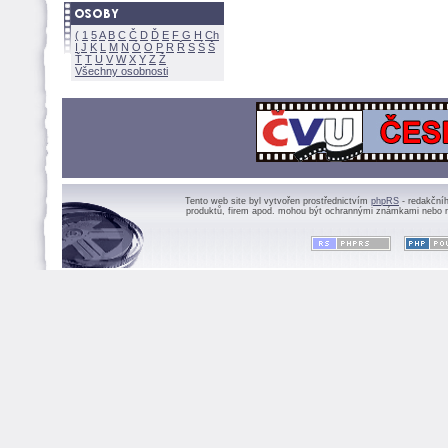
(
1
5
A
B
C
Č
D
Ď
E
F
G
H
Ch
I
J
K
L
M
N
Ó
O
P
R
Ř
S
Ś
Ť
T
U
V
W
X
Y
Z
Všechny osobnosti
Tento web site byl vytvořen prostřednictvím
phpRS
- redakční
produktů, firem apod. mohou být ochrannými známkami nebo r