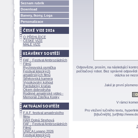
Seznam rubrik
Download
Banery, Ikony, Loga
Personalizace
O PŘEHLÍDCE
ČESKÉ VIZE
MALÉ VIZE
FAF - Festival Ambroziádních
Filmů
Odpovězte, prosím, na následující kontro
Rychnovská osmička
Festival leteckých
počítačový robot. Bez správné odpovědi 
amatérských filmů
otázka se nezo
Střekovská kamera
Vysokovský kohout
Jaké je první písmen
Pardubický kraťas
Okem dobrodruha
Rodinné amatérské video -
Memoriál Zdeňka Kopky
V rámci komen
Pro vložení tučného textu, hyperlin
F.A.F. festival amatérského
[b]tučné[/b], [url]http://www
filmu
HAH Dolná Strehov
FAF - Festival Ambroziádních
Z
Filmů
UNICA Lugano 2026
Festival leteckých