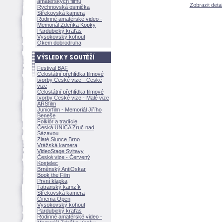
amatérských filmů
Zobrazit de
Rychnovská osmička
Střekovská kamera
Rodinné amatérské video -
Memoriál Zdeňka Kopky
Pardubický kraťas
Vysokovský kohout
Okem dobrodruha
Festival BAF
Celostátní přehlídka filmové
tvorby České vize - České
vize
Celostátní přehlídka filmové
tvorby České vize - Malé vize
ARSfilm
Juniorfilm - Memoriál Jiřího
Beneše
Folklór a tradície
Česká UNICA Zruč nad
Sázavou
Zlaté Slunce Brno
Vrážská kamera
VideoStage Svitavy
České vize - Červený
Kostelec
Brněnský AntiOskar
Book the Film
První klapka
Tatranský kamzík
Střekovská kamera
Cinema Open
Vysokovský kohout
Pardubický kraťas
Rodinné amatérské video -