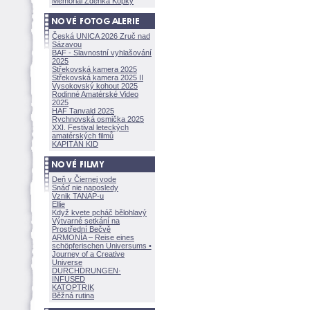
Memoriál Zdeňka Kopky
Česká UNICA 2026 Zruč nad
Sázavou
BAF - Slavnostní vyhlašování
2025
Střekovská kamera 2025
Střekovská kamera 2025 II
Vysokovský kohout 2025
Rodinné Amatérské Video
2025
HAF Tanvald 2025
Rychnovská osmička 2025
XXI. Festival leteckých
amatérských filmů
KAPITÁN KID
Deň v Čiernej vode
Snáď nie naposledy
Vznik TANAP-u
Ellie
Když kvete pcháč bělohlavý
Výtvarné setkání na
Prostřední Bečvě
ARMONÍA – Reise eines
schöpferisch
en Universums •
Journey of a Creative
Universe
DURCHDRUNGEN
·
INFUSED
KATOPTRIK
Běžná rutina