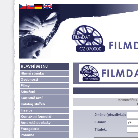
Hlavní stránka
Osobnosti
Filmy
Sdružení
Kalendář akcí
Komentáře 
Katalog služeb
Inzerce
Jméno (přezdívka):
Kontaktní formulář
E-mail:
Autorské poplatky
Fotogalerie
Titulek:
Poradna