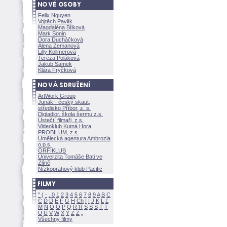
Felix Nguyen
Vojtěch Pavlík
Magdaléna Bílkov
Mark Sonin
Dora Ducháčkov
Alena Zemanov
Lilly Kollmerov
Tereza Polákov
Jakub Samek
Klára Fryčkov
ArtWork Group
Junák - český skaut,
středisko Příbor, z. s.
Digladior, škola šermu z.s.
Ústečtí filmaři, z.s.
Videoklub Kutná Hora
PROBILUM, z.s.
Umělecká agentura Ambrozia
o.p.s.
ORFIKLUB
Univerzita Tomáše Bati ve
Zlíně
Nízkoprahový klub Pacific
"
(
-
.
0
1
2
3
4
5
6
7
8
9
A
B
C
Č
D
Ď
E
F
G
H
Ch
I
Í
J
K
L
Ľ
M
N
O
Ó
P
Q
R
Ř
S
Ś
T
Ť
U
Ú
V
W
X
Y
Z
Všechny filmy