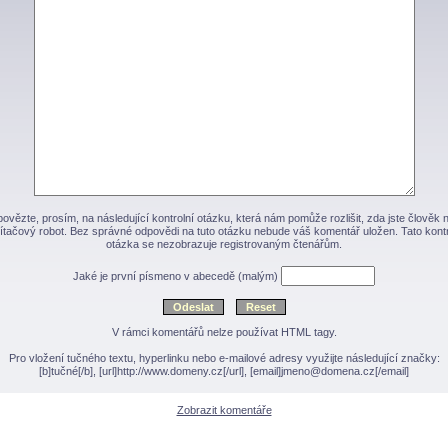
ovězte, prosím, na následující kontrolní otázku, která nám pomůže rozlišit, zda jste člověk 
ítačový robot. Bez správné odpovědi na tuto otázku nebude váš komentář uložen. Tato kontr
otázka se nezobrazuje registrovaným čtenářům.
Jaké je první písmeno v abecedě (malým)
V rámci komentářů nelze používat HTML tagy.
Pro vložení tučného textu, hyperlinku nebo e-mailové adresy využijte následující značky:
[b]tučné[/b], [url]http://www.domeny.cz[/url], [email]jmeno@domena.cz[/email]
Zobrazit komentáře