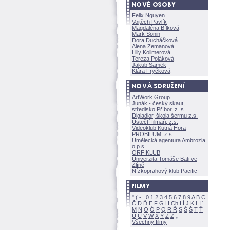
Felix Nguyen
Vojtěch Pavlík
Magdaléna Bílkov
Mark Sonin
Dora Ducháčkov
Alena Zemanov
Lilly Kollmerov
Tereza Polákov
Jakub Samek
Klára Fryčkov
ArtWork Group
Junák - český skaut,
středisko Příbor, z. s.
Digladior, škola šermu z.s.
Ústečtí filmaři, z.s.
Videoklub Kutná Hora
PROBILUM, z.s.
Umělecká agentura Ambrozia
o.p.s.
ORFIKLUB
Univerzita Tomáše Bati ve
Zlíně
Nízkoprahový klub Pacific
"
(
-
.
0
1
2
3
4
5
6
7
8
9
A
B
C
Č
D
Ď
E
F
G
H
Ch
I
Í
J
K
L
Ľ
M
N
O
Ó
P
Q
R
Ř
S
Ś
T
Ť
U
Ú
V
W
X
Y
Z
Všechny filmy