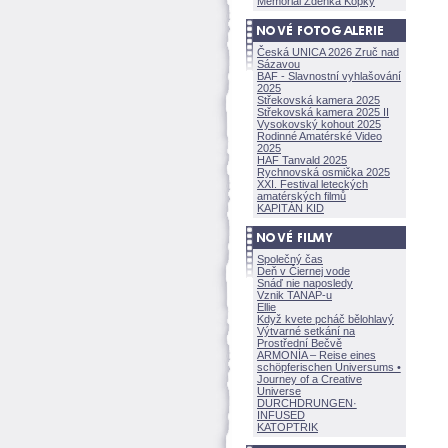
Memoriál Zdeňka Kopky
Česká UNICA 2026 Zruč nad
Sázavou
BAF - Slavnostní vyhlašování
2025
Střekovská kamera 2025
Střekovská kamera 2025 II
Vysokovský kohout 2025
Rodinné Amatérské Video
2025
HAF Tanvald 2025
Rychnovská osmička 2025
XXI. Festival leteckých
amatérských filmů
KAPITÁN KID
Společný čas
Deň v Čiernej vode
Snáď nie naposledy
Vznik TANAP-u
Ellie
Když kvete pcháč bělohlavý
Výtvarné setkání na
Prostřední Bečvě
ARMONÍA – Reise eines
schöpferisch
en Universums •
Journey of a Creative
Universe
DURCHDRUNGEN
·
INFUSED
KATOPTRIK