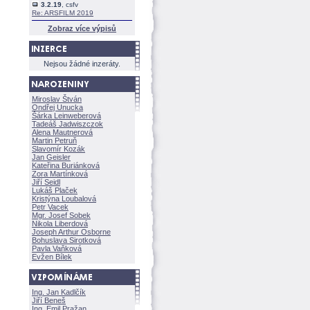
3.2.19
, csfv
Re: ARSFILM 2019
Zobraz více výpisů
Nejsou žádné inzeráty.
Miroslav Štván
Ondřej Unucka
rka Leinweberov
Tadeáš Jadwiszczok
Alena Mautnerov
Martin Petruň
Slavomír Kozák
Jan Geisler
Kateřina Buriánkov
Zora Martínkov
Jiří Seidl
Lukáš Plaček
Kristýna Loubalov
Petr Vacek
Mgr. Josef Sobek
Nikola Liberdov
Joseph Arthur Osborne
Bohuslava Sirotkov
Pavla Vaňkov
Evžen Bílek
Ing. Jan Kadlčík
Jiří Bene
Ing. Emil Pražan