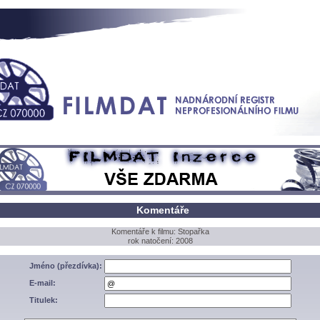
Komentáře
Komentáře k filmu: Stopařka
rok natočení: 2008
Jméno (přezdívka):
E-mail:
Titulek: