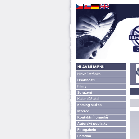
Hlavní stránka
Osobnosti
Filmy
Sdružení
Kalendář akcí
Katalog služeb
Inzerce
Kontaktní formulář
Autorské poplatky
Fotogalerie
Poradna