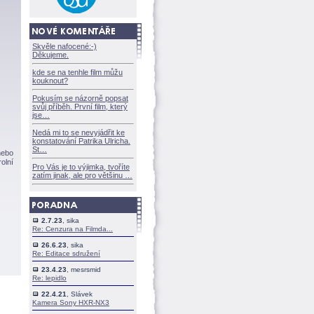
Skvěle nafocené:-)
Děkujeme.
kde se na tenhle film můžu
kouknout?
Pokusím se názorně popsat
svůj příběh. První film, který
jse
Nedá mi to se nevyjádřit ke
konstatování Patrika Ulricha.
St
nebo
olní
Pro Vás je to výjimka, tvoříte
zatím jinak, ale pro většinu
2.7.23
, sika
Re: Cenzura na Filmda...
26.6.23
, sika
Re: Editace sdružení
23.4.23
, mesrsmid
Re: lepidlo
22.4.21
, Slávek
Kamera Sony HXR-NX3