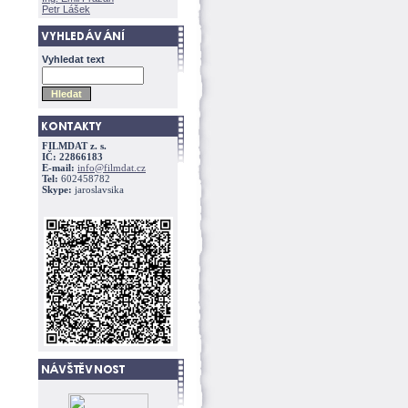
Petr Lášek
Vyhledat text
FILMDAT z. s.
IČ: 22866183
E-mail:
info@filmdat.cz
Tel:
602458782
Skype:
jaroslavsika