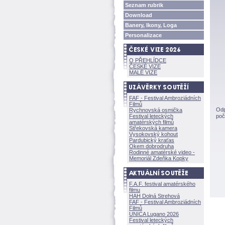
Seznam rubrik
Download
Banery, Ikony, Loga
Personalizace
O PŘEHLÍDCE
ČESKÉ VIZE
MALÉ VIZE
FAF - Festival Ambroziádních
Filmů
Odp
Rychnovská osmička
Festival leteckých
poč
amatérských filmů
Střekovská kamera
Vysokovský kohout
Pardubický kraťas
Okem dobrodruha
Rodinné amatérské video -
Memoriál Zdeňka Kopky
F.A.F. festival amatérského
filmu
HAH Dolná Strehov
FAF - Festival Ambroziádních
Filmů
UNICA Lugano 2026
Festival leteckých