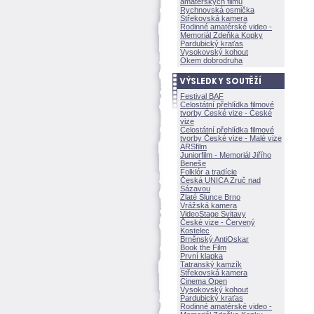
amatérských filmů
Rychnovská osmička
Střekovská kamera
Rodinné amatérské video -
Memoriál Zdeňka Kopky
Pardubický kraťas
Vysokovský kohout
Okem dobrodruha
Festival BAF
Celostátní přehlídka filmové
tvorby České vize - České
vize
Celostátní přehlídka filmové
tvorby České vize - Malé vize
ARSfilm
Juniorfilm - Memoriál Jiřího
Beneše
Folklór a tradície
Česká UNICA Zruč nad
Sázavou
Zlaté Slunce Brno
Vrážská kamera
VideoStage Svitavy
České vize - Červený
Kostelec
Brněnský AntiOskar
Book the Film
První klapka
Tatranský kamzík
Střekovská kamera
Cinema Open
Vysokovský kohout
Pardubický kraťas
Rodinné amatérské video -