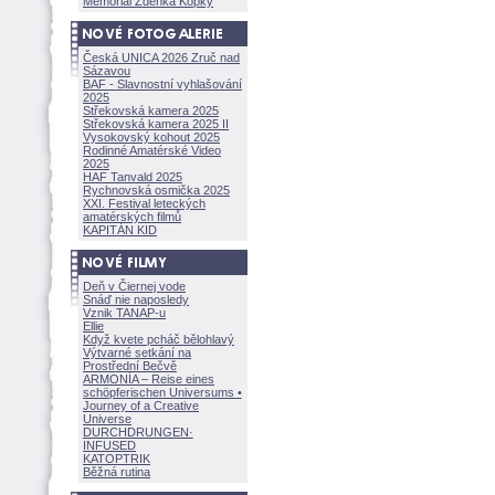
Memoriál Zdeňka Kopky
Česká UNICA 2026 Zruč nad
Sázavou
BAF - Slavnostní vyhlašování
2025
Střekovská kamera 2025
Střekovská kamera 2025 II
Vysokovský kohout 2025
Rodinné Amatérské Video
2025
HAF Tanvald 2025
Rychnovská osmička 2025
XXI. Festival leteckých
amatérských filmů
KAPITÁN KID
Deň v Čiernej vode
Snáď nie naposledy
Vznik TANAP-u
Ellie
Když kvete pcháč bělohlavý
Výtvarné setkání na
Prostřední Bečvě
ARMONÍA – Reise eines
schöpferisch
en Universums •
Journey of a Creative
Universe
DURCHDRUNGEN
·
INFUSED
KATOPTRIK
Běžná rutina