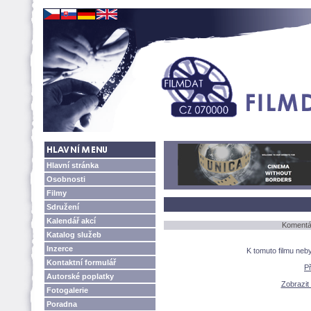
Hlavní stránka
Osobnosti
Filmy
Sdružení
Kalendář akcí
Komentář
Katalog služeb
Inzerce
K tomuto filmu neb
Kontaktní formulář
P
Autorské poplatky
Zobrazit 
Fotogalerie
Poradna