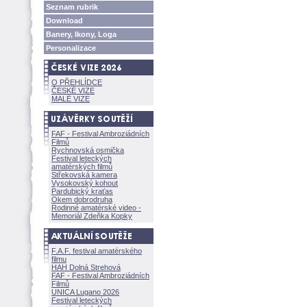
Seznam rubrik
Download
Banery, Ikony, Loga
Personalizace
O PŘEHLÍDCE
ČESKÉ VIZE
MALÉ VIZE
FAF - Festival Ambroziádních
Filmů
Rychnovská osmička
Festival leteckých
amatérských filmů
Střekovská kamera
Vysokovský kohout
Pardubický kraťas
Okem dobrodruha
Rodinné amatérské video -
Memoriál Zdeňka Kopky
F.A.F. festival amatérského
filmu
HAH Dolná Strehov
FAF - Festival Ambroziádních
Filmů
UNICA Lugano 2026
Festival leteckých