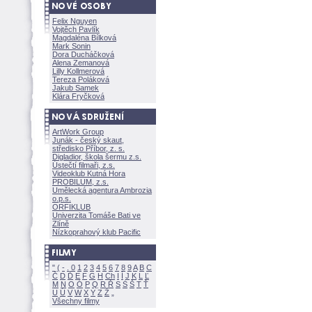
Felix Nguyen
Vojtěch Pavlík
Magdaléna Bílkov
Mark Sonin
Dora Ducháčkov
Alena Zemanov
Lilly Kollmerov
Tereza Polákov
Jakub Samek
Klára Fryčkov
ArtWork Group
Junák - český skaut,
středisko Příbor, z. s.
Digladior, škola šermu z.s.
Ústečtí filmaři, z.s.
Videoklub Kutná Hora
PROBILUM, z.s.
Umělecká agentura Ambrozia
o.p.s.
ORFIKLUB
Univerzita Tomáše Bati ve
Zlíně
Nízkoprahový klub Pacific
"
(
-
.
0
1
2
3
4
5
6
7
8
9
A
B
C
Č
D
Ď
E
F
G
H
Ch
I
Í
J
K
L
Ľ
M
N
O
Ó
P
Q
R
Ř
S
Ś
T
Ť
U
Ú
V
W
X
Y
Z
Všechny filmy