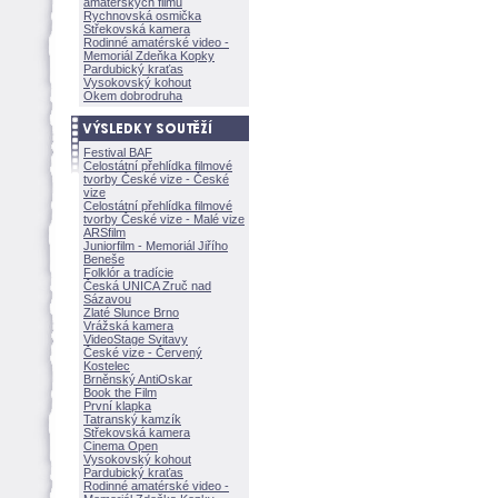
amatérských filmů
Rychnovská osmička
Střekovská kamera
Rodinné amatérské video -
Memoriál Zdeňka Kopky
Pardubický kraťas
Vysokovský kohout
Okem dobrodruha
Festival BAF
Celostátní přehlídka filmové
tvorby České vize - České
vize
Celostátní přehlídka filmové
tvorby České vize - Malé vize
ARSfilm
Juniorfilm - Memoriál Jiřího
Beneše
Folklór a tradície
Česká UNICA Zruč nad
Sázavou
Zlaté Slunce Brno
Vrážská kamera
VideoStage Svitavy
České vize - Červený
Kostelec
Brněnský AntiOskar
Book the Film
První klapka
Tatranský kamzík
Střekovská kamera
Cinema Open
Vysokovský kohout
Pardubický kraťas
Rodinné amatérské video -