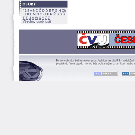
(
1
5
A
B
C
Č
D
Ď
E
F
G
H
Ch
I
J
K
L
M
N
Ó
O
P
R
Ř
S
Ś
Ť
T
U
V
W
X
Y
Z
Všechny osobnosti
Tento web site byl vytvořen prostřednictvím
phpRS
- redakční
produktů, firem apod. mohou být ochrannými známkami nebo r