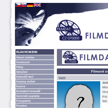
Hlavní stránka
Osobnosti
Filmy
Filmové o
Sdružení
Kalendář akcí
[Zpět]
Katalog služeb
Jmé
Inzerce
Měst
Kontaktní formulář
Okr
Autorské poplatky
Kraj
Fotogalerie
Stát
Poradna