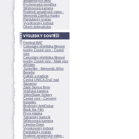
amatérských filmů
Rychnovská osmička
Střekovská kamera
Rodinné amatérské video -
Memoriál Zdeňka Kopky
Pardubický kraťas
Vysokovský kohout
Okem dobrodruha
Festival BAF
Celostátní přehlídka filmové
tvorby České vize - České
vize
Celostátní přehlídka filmové
tvorby České vize - Malé vize
ARSfilm
Juniorfilm - Memoriál Jiřího
Beneše
Folklór a tradície
Česká UNICA Zruč nad
Sázavou
Zlaté Slunce Brno
Vrážská kamera
VideoStage Svitavy
České vize - Červený
Kostelec
Brněnský AntiOskar
Book the Film
První klapka
Tatranský kamzík
Střekovská kamera
Cinema Open
Vysokovský kohout
Pardubický kraťas
Rodinné amatérské video -