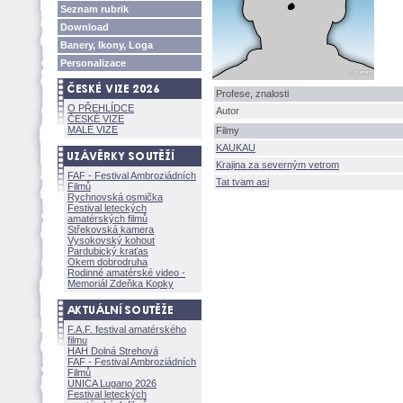
Seznam rubrik
Download
Banery, Ikony, Loga
Personalizace
Profese, znalosti
O PŘEHLÍDCE
Autor
ČESKÉ VIZE
MALÉ VIZE
Filmy
KAUKAU
Krajina za severným vetrom
FAF - Festival Ambroziádních
Tat tvam asi
Filmů
Rychnovská osmička
Festival leteckých
amatérských filmů
Střekovská kamera
Vysokovský kohout
Pardubický kraťas
Okem dobrodruha
Rodinné amatérské video -
Memoriál Zdeňka Kopky
F.A.F. festival amatérského
filmu
HAH Dolná Strehov
FAF - Festival Ambroziádních
Filmů
UNICA Lugano 2026
Festival leteckých