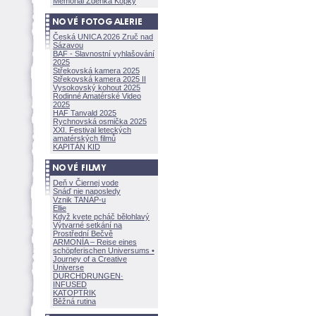
Memoriál Zdeňka Kopky
Česká UNICA 2026 Zruč nad
Sázavou
BAF - Slavnostní vyhlašování
2025
Střekovská kamera 2025
Střekovská kamera 2025 II
Vysokovský kohout 2025
Rodinné Amatérské Video
2025
HAF Tanvald 2025
Rychnovská osmička 2025
XXI. Festival leteckých
amatérských filmů
KAPITÁN KID
Deň v Čiernej vode
Snáď nie naposledy
Vznik TANAP-u
Ellie
Když kvete pcháč bělohlavý
Výtvarné setkání na
Prostřední Bečvě
ARMONÍA – Reise eines
schöpferisch
en Universums •
Journey of a Creative
Universe
DURCHDRUNGEN
·
INFUSED
KATOPTRIK
Běžná rutina