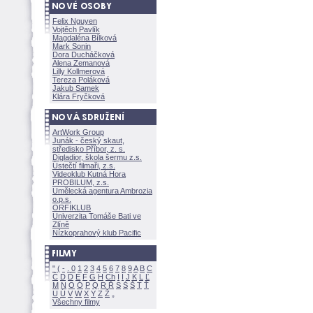
Felix Nguyen
Vojtěch Pavlík
Magdaléna Bílkov
Mark Sonin
Dora Ducháčkov
Alena Zemanov
Lilly Kollmerov
Tereza Polákov
Jakub Samek
Klára Fryčkov
ArtWork Group
Junák - český skaut,
středisko Příbor, z. s.
Digladior, škola šermu z.s.
Ústečtí filmaři, z.s.
Videoklub Kutná Hora
PROBILUM, z.s.
Umělecká agentura Ambrozia
o.p.s.
ORFIKLUB
Univerzita Tomáše Bati ve
Zlíně
Nízkoprahový klub Pacific
"
(
-
.
0
1
2
3
4
5
6
7
8
9
A
B
C
Č
D
Ď
E
F
G
H
Ch
I
Í
J
K
L
Ľ
M
N
O
Ó
P
Q
R
Ř
S
Ś
T
Ť
U
Ú
V
W
X
Y
Z
Všechny filmy