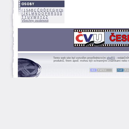
(
1
5
A
B
C
Č
D
Ď
E
F
G
H
Ch
I
J
K
L
M
N
Ó
O
P
R
Ř
S
Ś
Ť
T
U
V
W
X
Y
Z
Všechny osobnosti
Tento web site byl vytvořen prostřednictvím
phpRS
- redakční
produktů, firem apod. mohou být ochrannými známkami nebo r