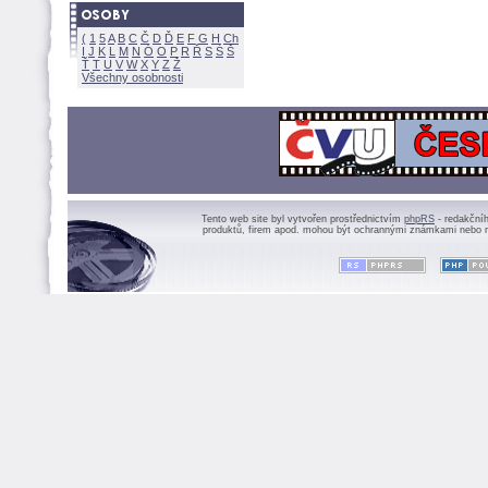
(
1
5
A
B
C
Č
D
Ď
E
F
G
H
Ch
I
J
K
L
M
N
Ó
O
P
R
Ř
S
Ś
Ť
T
U
V
W
X
Y
Z
Všechny osobnosti
Tento web site byl vytvořen prostřednictvím
phpRS
- redakční
produktů, firem apod. mohou být ochrannými známkami nebo r