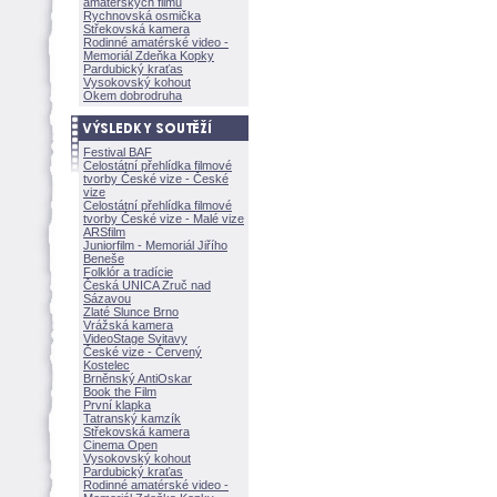
amatérských filmů
Rychnovská osmička
Střekovská kamera
Rodinné amatérské video -
Memoriál Zdeňka Kopky
Pardubický kraťas
Vysokovský kohout
Okem dobrodruha
Festival BAF
Celostátní přehlídka filmové
tvorby České vize - České
vize
Celostátní přehlídka filmové
tvorby České vize - Malé vize
ARSfilm
Juniorfilm - Memoriál Jiřího
Beneše
Folklór a tradície
Česká UNICA Zruč nad
Sázavou
Zlaté Slunce Brno
Vrážská kamera
VideoStage Svitavy
České vize - Červený
Kostelec
Brněnský AntiOskar
Book the Film
První klapka
Tatranský kamzík
Střekovská kamera
Cinema Open
Vysokovský kohout
Pardubický kraťas
Rodinné amatérské video -