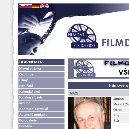
Hlavní stránka
Osobnosti
Filmy
Filmové o
Sdružení
Kalendář akcí
[Zpět]
Katalog služeb
Jméno
Inzerce
Město / O
Kontaktní formulář
Okres
Autorské poplatky
Kraj
Fotogalerie
Stát
Poradna