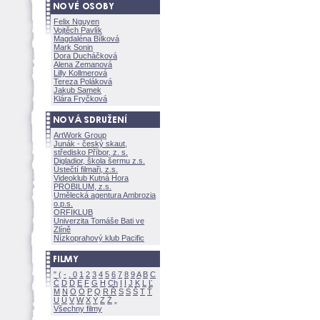
Felix Nguyen
Vojtěch Pavlík
Magdaléna Bílkov
Mark Sonin
Dora Ducháčkov
Alena Zemanov
Lilly Kollmerov
Tereza Polákov
Jakub Samek
Klára Fryčkov
ArtWork Group
Junák - český skaut,
středisko Příbor, z. s.
Digladior, škola šermu z.s.
Ústečtí filmaři, z.s.
Videoklub Kutná Hora
PROBILUM, z.s.
Umělecká agentura Ambrozia
o.p.s.
ORFIKLUB
Univerzita Tomáše Bati ve
Zlíně
Nízkoprahový klub Pacific
"
(
-
.
0
1
2
3
4
5
6
7
8
9
A
B
C
Č
D
Ď
E
F
G
H
Ch
I
Í
J
K
L
Ľ
M
N
O
Ó
P
Q
R
Ř
S
Ś
T
Ť
U
Ú
V
W
X
Y
Z
Všechny filmy