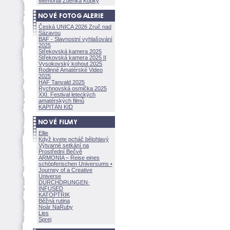
Memoriál Zdeňka Kopky
Česká UNICA 2026 Zruč nad
Sázavou
BAF - Slavnostní vyhlašování
2025
Střekovská kamera 2025
Střekovská kamera 2025 II
Vysokovský kohout 2025
Rodinné Amatérské Video
2025
HAF Tanvald 2025
Rychnovská osmička 2025
XXI. Festival leteckých
amatérských filmů
KAPITÁN KID
Ellie
Když kvete pcháč bělohlavý
Výtvarné setkání na
Prostřední Bečvě
ARMONÍA – Reise eines
schöpferisch
en Universums •
Journey of a Creative
Universe
DURCHDRUNGEN
·
INFUSED
KATOPTRIK
Běžná rutina
Noár NaRuby
Lies
Sprej