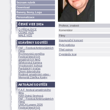
Seznam rubrik
Download
Banery, Ikony, Loga
Personalizace
Profese, znalosti
O PŘEHLÍDCE
Komentátor
ČESKÉ VIZE
MALÉ VIZE
Filmy
Inaugurační koncert
Rybí polévka
FAF - Festival Ambroziádních
Třetí ostrov
Filmů
Rychnovská osmička
Cypriánův kraj
Festival leteckých
amatérských filmů
Střekovská kamera
Vysokovský kohout
Pardubický kraťas
Okem dobrodruha
Rodinné amatérské video -
Memoriál Zdeňka Kopky
F.A.F. festival amatérského
filmu
HAH Dolná Strehov
FAF - Festival Ambroziádních
Filmů
UNICA Lugano 2026
Festival leteckých