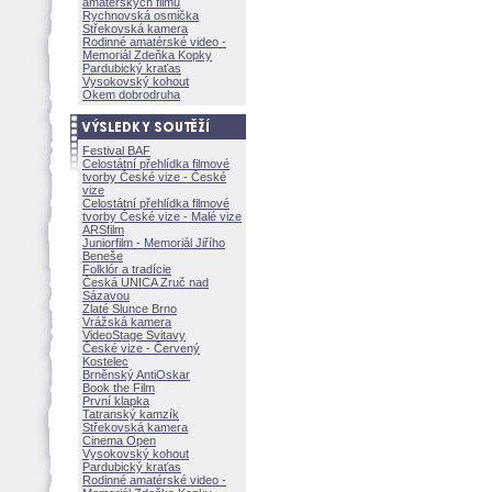
amatérských filmů
Rychnovská osmička
Střekovská kamera
Rodinné amatérské video -
Memoriál Zdeňka Kopky
Pardubický kraťas
Vysokovský kohout
Okem dobrodruha
Festival BAF
Celostátní přehlídka filmové
tvorby České vize - České
vize
Celostátní přehlídka filmové
tvorby České vize - Malé vize
ARSfilm
Juniorfilm - Memoriál Jiřího
Beneše
Folklór a tradície
Česká UNICA Zruč nad
Sázavou
Zlaté Slunce Brno
Vrážská kamera
VideoStage Svitavy
České vize - Červený
Kostelec
Brněnský AntiOskar
Book the Film
První klapka
Tatranský kamzík
Střekovská kamera
Cinema Open
Vysokovský kohout
Pardubický kraťas
Rodinné amatérské video -