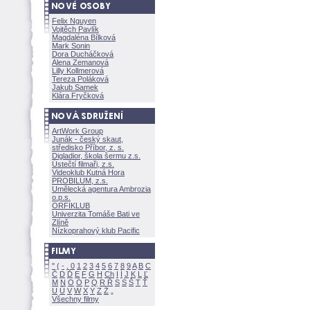
Felix Nguyen
Vojtěch Pavlík
Magdaléna Bílkov
Mark Sonin
Dora Ducháčkov
Alena Zemanov
Lilly Kollmerov
Tereza Polákov
Jakub Samek
Klára Fryčkov
ArtWork Group
Junák - český skaut,
středisko Příbor, z. s.
Digladior, škola šermu z.s.
Ústečtí filmaři, z.s.
Videoklub Kutná Hora
PROBILUM, z.s.
Umělecká agentura Ambrozia
o.p.s.
ORFIKLUB
Univerzita Tomáše Bati ve
Zlíně
Nízkoprahový klub Pacific
"
(
-
.
0
1
2
3
4
5
6
7
8
9
A
B
C
Č
D
Ď
E
F
G
H
Ch
I
Í
J
K
L
Ľ
M
N
O
Ó
P
Q
R
Ř
S
Ś
T
Ť
U
Ú
V
W
X
Y
Z
Všechny filmy