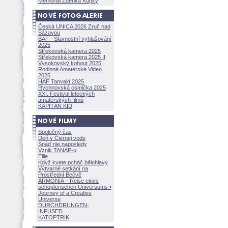
Memoriál Zdeňka Kopky
Česká UNICA 2026 Zruč nad
Sázavou
BAF - Slavnostní vyhlašování
2025
Střekovská kamera 2025
Střekovská kamera 2025 II
Vysokovský kohout 2025
Rodinné Amatérské Video
2025
HAF Tanvald 2025
Rychnovská osmička 2025
XXI. Festival leteckých
amatérských filmů
KAPITÁN KID
Společný čas
Deň v Čiernej vode
Snáď nie naposledy
Vznik TANAP-u
Ellie
Když kvete pcháč bělohlavý
Výtvarné setkání na
Prostřední Bečvě
ARMONÍA – Reise eines
schöpferisch
en Universums •
Journey of a Creative
Universe
DURCHDRUNGEN
·
INFUSED
KATOPTRIK