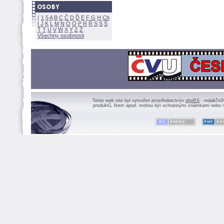
(
1
5
A
B
C
Č
D
Ď
E
F
G
H
Ch
I
J
K
L
M
N
Ó
O
P
R
Ř
S
Ś
Ť
T
U
V
W
X
Y
Z
Všechny osobnosti
Tento web site byl vytvořen prostřednictvím
phpRS
- redakční
produktů, firem apod. mohou být ochrannými známkami nebo r