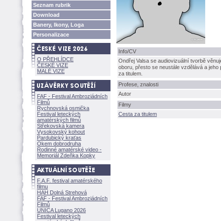
Seznam rubrik
Download
Banery, Ikony, Loga
Personalizace
Info/CV
O PŘEHLÍDCE
Ondřej Valsa se audiovizuální tvorbě věn
ČESKÉ VIZE
oboru, přesto se neustále vzdělává a jeh
MALÉ VIZE
za titulem.
Profese, znalosti
Autor
FAF - Festival Ambroziádních
Filmů
Filmy
Rychnovská osmička
Festival leteckých
Cesta za titulem
amatérských filmů
Střekovská kamera
Vysokovský kohout
Pardubický kraťas
Okem dobrodruha
Rodinné amatérské video -
Memoriál Zdeňka Kopky
F.A.F. festival amatérského
filmu
HAH Dolná Strehov
FAF - Festival Ambroziádních
Filmů
UNICA Lugano 2026
Festival leteckých