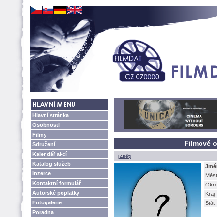
Hlavní stránka
Osobnosti
Filmy
Filmové o
Sdružení
Kalendář akcí
[Zpět]
Katalog služeb
Jmé
Inzerce
Měst
Kontaktní formulář
Okr
Autorské poplatky
Kraj
Fotogalerie
Stát
Poradna