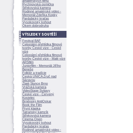
amatérských filmů
Rychnovská osmička
Střekovská kamera
Rodinné amatérské video -
Memoriál Zdeňka Kopky
Pardubický kraťas
Vysokovský kohout
Okem dobrodruha
Festival BAF
Celostátní přehlídka filmové
tvorby České vize - České
vize
Celostátní přehlídka filmové
tvorby České vize - Malé vize
ARSfilm
Juniorfilm - Memoriál Jiřího
Beneše
Folklór a tradície
Česká UNICA Zruč nad
Sázavou
Zlaté Slunce Brno
Vrážská kamera
VideoStage Svitavy
České vize - Červený
Kostelec
Brněnský AntiOskar
Book the Film
První klapka
Tatranský kamzík
Střekovská kamera
Cinema Open
Vysokovský kohout
Pardubický kraťas
Rodinné amatérské video -