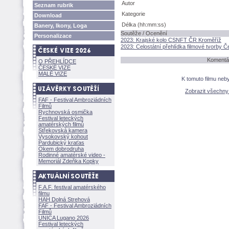
Autor
Seznam rubrik
Kategorie
Download
Délka (hh:mm:ss)
Banery, Ikony, Loga
Soutěže / Ocenění
Personalizace
2023: Krajské kolo CSNFT ČR Kroměříž
2023: Celostátní přehlídka filmové tvorby 
Komentář
O PŘEHLÍDCE
ČESKÉ VIZE
MALÉ VIZE
K tomuto filmu neb
Zobrazit všechn
FAF - Festival Ambroziádních
Filmů
Rychnovská osmička
Festival leteckých
amatérských filmů
Střekovská kamera
Vysokovský kohout
Pardubický kraťas
Okem dobrodruha
Rodinné amatérské video -
Memoriál Zdeňka Kopky
F.A.F. festival amatérského
filmu
HAH Dolná Strehov
FAF - Festival Ambroziádních
Filmů
UNICA Lugano 2026
Festival leteckých