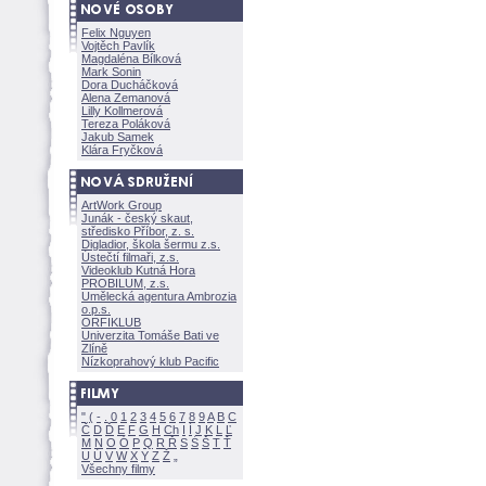
Felix Nguyen
Vojtěch Pavlík
Magdaléna Bílkov
Mark Sonin
Dora Ducháčkov
Alena Zemanov
Lilly Kollmerov
Tereza Polákov
Jakub Samek
Klára Fryčkov
ArtWork Group
Junák - český skaut,
středisko Příbor, z. s.
Digladior, škola šermu z.s.
Ústečtí filmaři, z.s.
Videoklub Kutná Hora
PROBILUM, z.s.
Umělecká agentura Ambrozia
o.p.s.
ORFIKLUB
Univerzita Tomáše Bati ve
Zlíně
Nízkoprahový klub Pacific
"
(
-
.
0
1
2
3
4
5
6
7
8
9
A
B
C
Č
D
Ď
E
F
G
H
Ch
I
Í
J
K
L
Ľ
M
N
O
Ó
P
Q
R
Ř
S
Ś
T
Ť
U
Ú
V
W
X
Y
Z
Všechny filmy