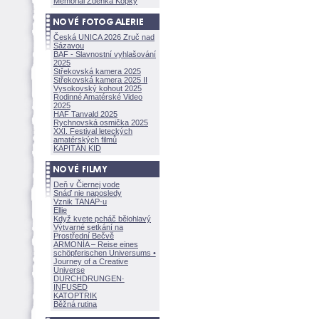
Memoriál Zdeňka Kopky
Česká UNICA 2026 Zruč nad
Sázavou
BAF - Slavnostní vyhlašování
2025
Střekovská kamera 2025
Střekovská kamera 2025 II
Vysokovský kohout 2025
Rodinné Amatérské Video
2025
HAF Tanvald 2025
Rychnovská osmička 2025
XXI. Festival leteckých
amatérských filmů
KAPITÁN KID
Deň v Čiernej vode
Snáď nie naposledy
Vznik TANAP-u
Ellie
Když kvete pcháč bělohlavý
Výtvarné setkání na
Prostřední Bečvě
ARMONÍA – Reise eines
schöpferisch
en Universums •
Journey of a Creative
Universe
DURCHDRUNGEN
·
INFUSED
KATOPTRIK
Běžná rutina