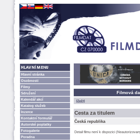
Hlavní stránka
Osobnosti
Filmy
Filmová da
Sdružení
Kalendář akcí
[Zpět]
Katalog služeb
Inzerce
Cesta za titulem
Kontaktní formulář
Česká republika
Autorské poplatky
Fotogalerie
Detail filmu není k dispozici (Neautorizova
Poradna