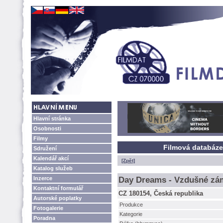
Hlavní stránka
Osobnosti
Filmy
Filmová databáze
Sdružení
Kalendář akcí
[Zpět]
Katalog služeb
Inzerce
Day Dreams - Vzdušné zá
Kontaktní formulář
CZ 180154, Česká republika
Autorské poplatky
Produkce
Fotogalerie
Kategorie
Poradna