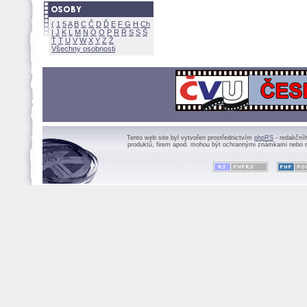
(
1
5
A
B
C
Č
D
Ď
E
F
G
H
Ch
I
J
K
L
M
N
Ó
O
P
R
Ř
S
Ś
Ť
T
U
V
W
X
Y
Z
Všechny osobnosti
Tento web site byl vytvořen prostřednictvím
phpRS
- redakční
produktů, firem apod. mohou být ochrannými známkami nebo r