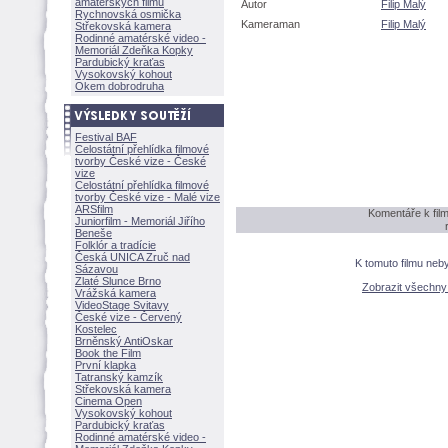
amatérských filmů
Autor
Filip Malý
Rychnovská osmička
Kameraman
Filip Malý
Střekovská kamera
Rodinné amatérské video -
Memoriál Zdeňka Kopky
Pardubický kraťas
Vysokovský kohout
Okem dobrodruha
Festival BAF
Celostátní přehlídka filmové
tvorby České vize - České
vize
Celostátní přehlídka filmové
tvorby České vize - Malé vize
ARSfilm
Komentáře k fi
Juniorfilm - Memoriál Jiřího
Beneše
Folklór a tradície
Česká UNICA Zruč nad
K tomuto filmu neb
Sázavou
Zlaté Slunce Brno
Zobrazit všechn
Vrážská kamera
VideoStage Svitavy
České vize - Červený
Kostelec
Brněnský AntiOskar
Book the Film
První klapka
Tatranský kamzík
Střekovská kamera
Cinema Open
Vysokovský kohout
Pardubický kraťas
Rodinné amatérské video -