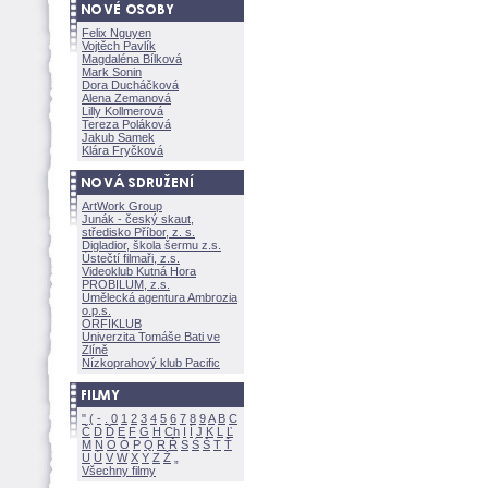
Felix Nguyen
Vojtěch Pavlík
Magdaléna Bílkov
Mark Sonin
Dora Ducháčkov
Alena Zemanov
Lilly Kollmerov
Tereza Polákov
Jakub Samek
Klára Fryčkov
ArtWork Group
Junák - český skaut,
středisko Příbor, z. s.
Digladior, škola šermu z.s.
Ústečtí filmaři, z.s.
Videoklub Kutná Hora
PROBILUM, z.s.
Umělecká agentura Ambrozia
o.p.s.
ORFIKLUB
Univerzita Tomáše Bati ve
Zlíně
Nízkoprahový klub Pacific
"
(
-
.
0
1
2
3
4
5
6
7
8
9
A
B
C
Č
D
Ď
E
F
G
H
Ch
I
Í
J
K
L
Ľ
M
N
O
Ó
P
Q
R
Ř
S
Ś
T
Ť
U
Ú
V
W
X
Y
Z
Všechny filmy