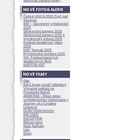
Memoriál Zdeňka Kopky
Česká UNICA 2026 Zruč nad
Sázavou
BAF - Slavnostní vyhlašování
2025
Střekovská kamera 2025
Střekovská kamera 2025 II
Vysokovský kohout 2025
Rodinné Amatérské Video
2025
HAF Tanvald 2025
Rychnovská osmička 2025
XXI. Festival leteckých
amatérských filmů
KAPITÁN KID
Ellie
Když kvete pcháč bělohlavý
Výtvarné setkání na
Prostřední Bečvě
ARMONÍA – Reise eines
schöpferisch
en Universums •
Journey of a Creative
Universe
DURCHDRUNGEN
·
INFUSED
KATOPTRIK
Běžná rutina
Noár NaRuby
Lies
Sprej