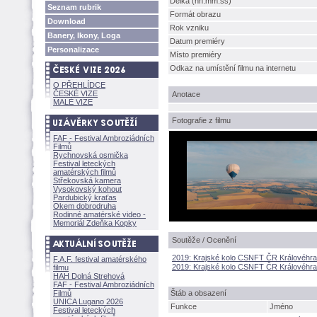
Délka (hh:mm:ss)
Seznam rubrik
Formát obrazu
Download
Rok vzniku
Banery, Ikony, Loga
Datum premiéry
Personalizace
Místo premiéry
Odkaz na umístění filmu na internetu
O PŘEHLÍDCE
ČESKÉ VIZE
Anotace
MALÉ VIZE
Fotografie z filmu
FAF - Festival Ambroziádních
Filmů
Rychnovská osmička
Festival leteckých
amatérských filmů
Střekovská kamera
Vysokovský kohout
Pardubický kraťas
Okem dobrodruha
Rodinné amatérské video -
Memoriál Zdeňka Kopky
Soutěže / Ocenění
2019: Krajské kolo CSNFT ČR Královéhra
F.A.F. festival amatérského
2019: Krajské kolo CSNFT ČR Královéhra
filmu
HAH Dolná Strehov
FAF - Festival Ambroziádních
Filmů
táb a obsazení
UNICA Lugano 2026
Funkce
Jméno
Festival leteckých