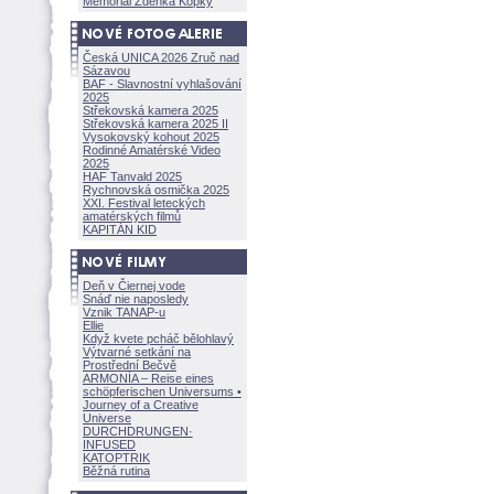
Memoriál Zdeňka Kopky
Česká UNICA 2026 Zruč nad
Sázavou
BAF - Slavnostní vyhlašování
2025
Střekovská kamera 2025
Střekovská kamera 2025 II
Vysokovský kohout 2025
Rodinné Amatérské Video
2025
HAF Tanvald 2025
Rychnovská osmička 2025
XXI. Festival leteckých
amatérských filmů
KAPITÁN KID
Deň v Čiernej vode
Snáď nie naposledy
Vznik TANAP-u
Ellie
Když kvete pcháč bělohlavý
Výtvarné setkání na
Prostřední Bečvě
ARMONÍA – Reise eines
schöpferisch
en Universums •
Journey of a Creative
Universe
DURCHDRUNGEN
·
INFUSED
KATOPTRIK
Běžná rutina