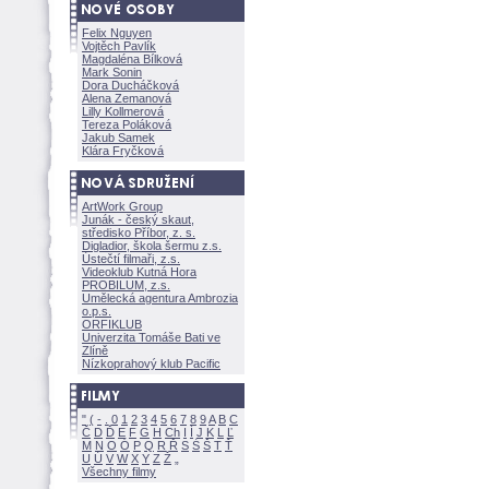
Felix Nguyen
Vojtěch Pavlík
Magdaléna Bílkov
Mark Sonin
Dora Ducháčkov
Alena Zemanov
Lilly Kollmerov
Tereza Polákov
Jakub Samek
Klára Fryčkov
ArtWork Group
Junák - český skaut,
středisko Příbor, z. s.
Digladior, škola šermu z.s.
Ústečtí filmaři, z.s.
Videoklub Kutná Hora
PROBILUM, z.s.
Umělecká agentura Ambrozia
o.p.s.
ORFIKLUB
Univerzita Tomáše Bati ve
Zlíně
Nízkoprahový klub Pacific
"
(
-
.
0
1
2
3
4
5
6
7
8
9
A
B
C
Č
D
Ď
E
F
G
H
Ch
I
Í
J
K
L
Ľ
M
N
O
Ó
P
Q
R
Ř
S
Ś
T
Ť
U
Ú
V
W
X
Y
Z
Všechny filmy