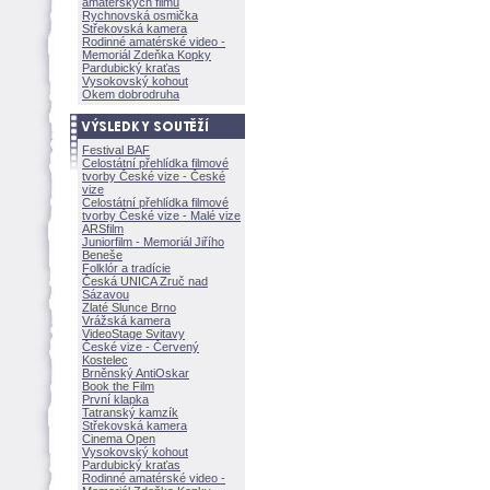
amatérských filmů
Rychnovská osmička
Střekovská kamera
Rodinné amatérské video -
Memoriál Zdeňka Kopky
Pardubický kraťas
Vysokovský kohout
Okem dobrodruha
Festival BAF
Celostátní přehlídka filmové
tvorby České vize - České
vize
Celostátní přehlídka filmové
tvorby České vize - Malé vize
ARSfilm
Juniorfilm - Memoriál Jiřího
Beneše
Folklór a tradície
Česká UNICA Zruč nad
Sázavou
Zlaté Slunce Brno
Vrážská kamera
VideoStage Svitavy
České vize - Červený
Kostelec
Brněnský AntiOskar
Book the Film
První klapka
Tatranský kamzík
Střekovská kamera
Cinema Open
Vysokovský kohout
Pardubický kraťas
Rodinné amatérské video -