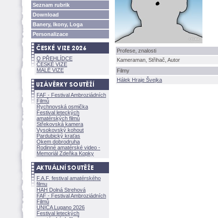
Seznam rubrik
Download
Banery, Ikony, Loga
Personalizace
Profese, znalosti
O PŘEHLÍDCE
Kameraman, Střihač, Autor
ČESKÉ VIZE
MALÉ VIZE
Filmy
Hálek Hraje Švejka
FAF - Festival Ambroziádních
Filmů
Rychnovská osmička
Festival leteckých
amatérských filmů
Střekovská kamera
Vysokovský kohout
Pardubický kraťas
Okem dobrodruha
Rodinné amatérské video -
Memoriál Zdeňka Kopky
F.A.F. festival amatérského
filmu
HAH Dolná Strehov
FAF - Festival Ambroziádních
Filmů
UNICA Lugano 2026
Festival leteckých