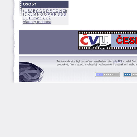
(
1
5
A
B
C
Č
D
Ď
E
F
G
H
Ch
I
J
K
L
M
N
Ó
O
P
R
Ř
S
Ś
Ť
T
U
V
W
X
Y
Z
Všechny osobnosti
Tento web site byl vytvořen prostřednictvím
phpRS
- redakční
produktů, firem apod. mohou být ochrannými známkami nebo r