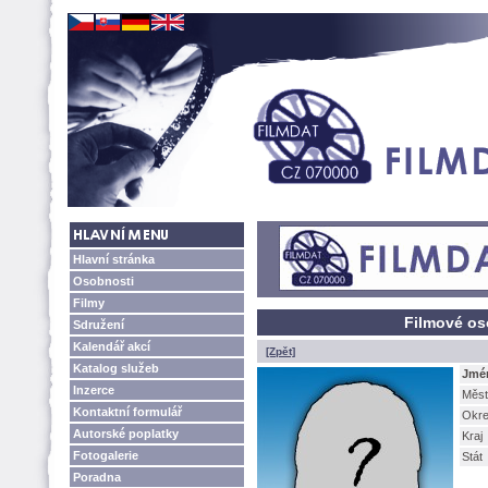
Hlavní stránka
Osobnosti
Filmy
Filmové oso
Sdružení
Kalendář akcí
[Zpět]
Katalog služeb
Jmé
Inzerce
Měst
Kontaktní formulář
Okr
Autorské poplatky
Kraj
Fotogalerie
Stát
Poradna