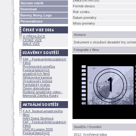
Délka (hh:mm:ss)
Seznam rubrik
Formát obrazu
Download
Rok vzniku
Banery, Ikony, Loga
Datum premiéry
Personalizace
Místo premiéry
Anotace
O PŘEHLÍDCE
ČESKÉ VIZE
Dokument o zkoušení divadelní hry ocho
MALÉ VIZE
Fotografie z filmu
FAF - Festival Ambroziádních
Filmů
Rychnovská osmička
Festival leteckých
amatérských filmů
Střekovská kamera
Vysokovský kohout
Pardubický kraťas
Okem dobrodruha
Rodinné amatérské video -
Memoriál Zdeňka Kopky
F.A.F. festival amatérského
filmu
HAH Dolná Strehov
FAF - Festival Ambroziádních
Filmů
Soutěže / Ocenění
UNICA Lugano 2026
Festival leteckých
2012: Vystřelená bába