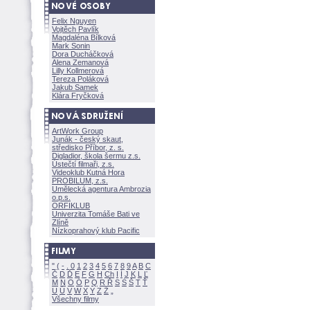
Felix Nguyen
Vojtěch Pavlík
Magdaléna Bílkov
Mark Sonin
Dora Ducháčkov
Alena Zemanov
Lilly Kollmerov
Tereza Polákov
Jakub Samek
Klára Fryčkov
ArtWork Group
Junák - český skaut,
středisko Příbor, z. s.
Digladior, škola šermu z.s.
Ústečtí filmaři, z.s.
Videoklub Kutná Hora
PROBILUM, z.s.
Umělecká agentura Ambrozia
o.p.s.
ORFIKLUB
Univerzita Tomáše Bati ve
Zlíně
Nízkoprahový klub Pacific
"
(
-
.
0
1
2
3
4
5
6
7
8
9
A
B
C
Č
D
Ď
E
F
G
H
Ch
I
Í
J
K
L
Ľ
M
N
O
Ó
P
Q
R
Ř
S
Ś
T
Ť
U
Ú
V
W
X
Y
Z
Všechny filmy