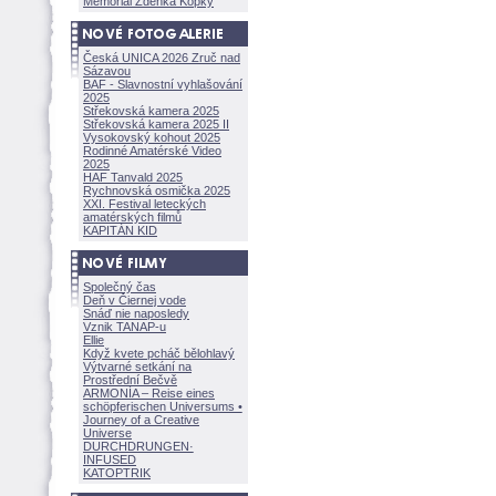
Memoriál Zdeňka Kopky
Česká UNICA 2026 Zruč nad
Sázavou
BAF - Slavnostní vyhlašování
2025
Střekovská kamera 2025
Střekovská kamera 2025 II
Vysokovský kohout 2025
Rodinné Amatérské Video
2025
HAF Tanvald 2025
Rychnovská osmička 2025
XXI. Festival leteckých
amatérských filmů
KAPITÁN KID
Společný čas
Deň v Čiernej vode
Snáď nie naposledy
Vznik TANAP-u
Ellie
Když kvete pcháč bělohlavý
Výtvarné setkání na
Prostřední Bečvě
ARMONÍA – Reise eines
schöpferisch
en Universums •
Journey of a Creative
Universe
DURCHDRUNGEN
·
INFUSED
KATOPTRIK