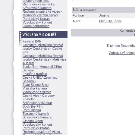
amatérských filmů
Rychnovská osmička
Střekovská kamera
táb a obsazení
Rodinné amatérské video -
Memoriál Zdeňka Kopky
Funkce
Jméno
Pardubický kraťas
Autor
Mgr. Filip Teper
Vysokovský kohout
Okem dobrodruha
Komentáře 
Festival BAF
Celostátní přehlídka filmové
K tomuto filmu neb
tvorby České vize - České
vize
Zobrazit všechn
Celostátní přehlídka filmové
tvorby České vize - Malé vize
ARSfilm
Juniorfilm - Memoriál Jiřího
Beneše
Folklór a tradície
Česká UNICA Zruč nad
Sázavou
Zlaté Slunce Brno
Vrážská kamera
VideoStage Svitavy
České vize - Červený
Kostelec
Brněnský AntiOskar
Book the Film
První klapka
Tatranský kamzík
Střekovská kamera
Cinema Open
Vysokovský kohout
Pardubický kraťas
Rodinné amatérské video -