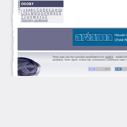
(
1
5
A
B
C
Č
D
Ď
E
F
G
H
Ch
I
J
K
L
M
N
Ó
O
P
R
Ř
S
Ś
Ť
T
U
V
W
X
Y
Z
Všechny osobnosti
Tento web site byl vytvořen prostřednictvím
phpRS
- redakční
produktů, firem apod. mohou být ochrannými známkami nebo r