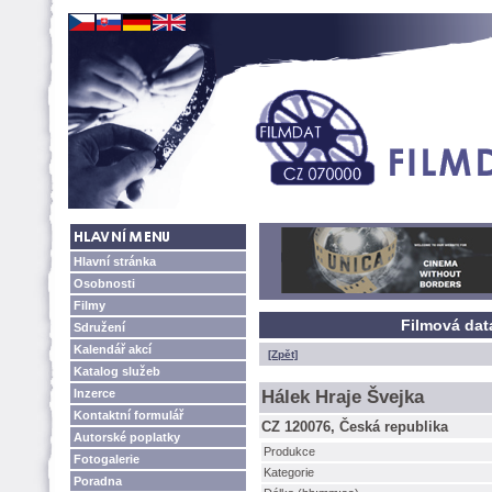
Hlavní stránka
Osobnosti
Filmy
Filmová dat
Sdružení
Kalendář akcí
[Zpět]
Katalog služeb
Inzerce
Hálek Hraje Švejka
Kontaktní formulář
CZ 120076, Česká republika
Autorské poplatky
Produkce
Fotogalerie
Kategorie
Poradna