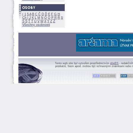
(
1
5
A
B
C
Č
D
Ď
E
F
G
H
Ch
I
J
K
L
M
N
Ó
O
P
R
Ř
S
Ś
Ť
T
U
V
W
X
Y
Z
Všechny osobnosti
Tento web site byl vytvořen prostřednictvím
phpRS
- redakční
produktů, firem apod. mohou být ochrannými známkami nebo r