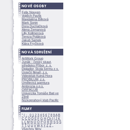
Felix Nguyen
Vojtěch Pavlík
Magdaléna Bílkov
Mark Sonin
Dora Ducháčkov
Alena Zemanov
Lilly Kollmerov
Tereza Polákov
Jakub Samek
Klára Fryčkov
ArtWork Group
Junák - český skaut,
středisko Příbor, z. s.
Digladior, škola šermu z.s.
Ústečtí filmaři, z.s.
Videoklub Kutná Hora
PROBILUM, z.s.
Umělecká agentura
Ambrozia o.p.s.
ORFIKLUB
Univerzita Tomáše Bati ve
Zlíně
Nízkoprahový klub Pacific
"
(
-
.
0
1
2
3
4
5
6
7
8
9
A
B
C
Č
D
Ď
E
F
G
H
Ch
I
Í
J
K
L
Ľ
M
N
O
Ó
P
Q
R
Ř
S
Ś
T
Ť
U
Ú
V
W
X
Y
Z
Všechny filmy