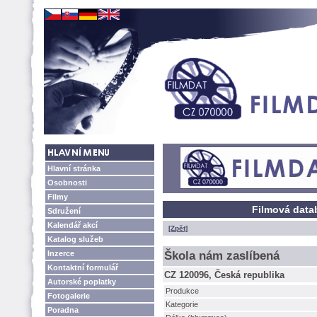
Hlavní stránka
Osobnosti
Filmy
Filmová data
Sdružení
Kalendář akcí
[Zpět]
Katalog služeb
Inzerce
kola nám zaslíben
Kontaktní formulář
CZ 120096, Česká republika
Autorské poplatky
Produkce
Fotogalerie
Kategorie
Poradna