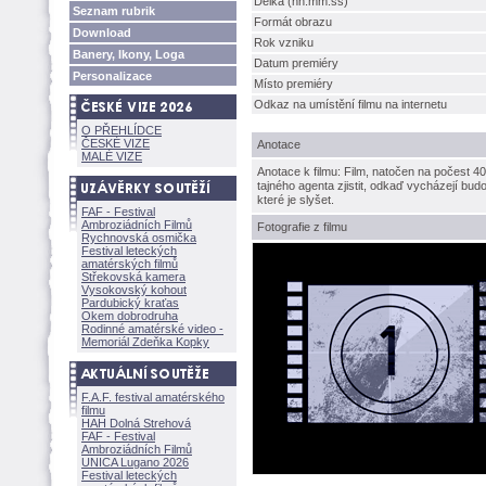
Délka (hh:mm:ss)
Seznam rubrik
Formát obrazu
Download
Rok vzniku
Banery, Ikony, Loga
Datum premiéry
Personalizace
Místo premiéry
Odkaz na umístění filmu na internetu
O PŘEHLÍDCE
ČESKÉ VIZE
Anotace
MALÉ VIZE
Anotace k filmu: Film, natočen na počest 4
tajného agenta zjistit, odkaď vycházejí budou
které je slyšet.
FAF - Festival
Ambroziádních Filmů
Fotografie z filmu
Rychnovská osmička
Festival leteckých
amatérských filmů
Střekovská kamera
Vysokovský kohout
Pardubický kraťas
Okem dobrodruha
Rodinné amatérské video -
Memoriál Zdeňka Kopky
F.A.F. festival amatérského
filmu
HAH Dolná Strehov
FAF - Festival
Ambroziádních Filmů
UNICA Lugano 2026
Festival leteckých