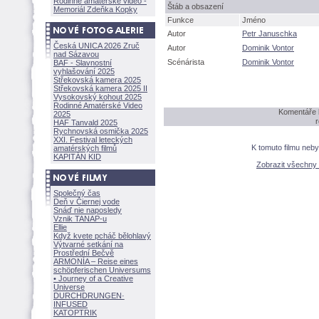
Rodinné amatérské video -
táb a obsazení
Memoriál Zdeňka Kopky
Funkce
Jméno
Autor
Petr Januschka
Česká UNICA 2026 Zruč
Autor
Dominik Vontor
nad Sázavou
Scénárista
Dominik Vontor
BAF - Slavnostní
vyhlašování 2025
Střekovská kamera 2025
Střekovská kamera 2025 II
Vysokovský kohout 2025
Rodinné Amatérské Video
Komentáře 
2025
r
HAF Tanvald 2025
Rychnovská osmička 2025
XXI. Festival leteckých
K tomuto filmu neb
amatérských filmů
KAPITÁN KID
Zobrazit všechny
Společný čas
Deň v Čiernej vode
Snáď nie naposledy
Vznik TANAP-u
Ellie
Když kvete pcháč bělohlavý
Výtvarné setkání na
Prostřední Bečvě
ARMONÍA – Reise eines
schöpferisch
en Universums
• Journey of a Creative
Universe
DURCHDRUNGEN
·
INFUSED
KATOPTRIK