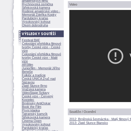
amatérských filmů
Rychnovská osmička
Video
Střekovská kamera
Rodinné amatérské video -
Memoriál Zdeňka Kopky
Pardubický kraťas
Vysokovský kohout
Okem dobrodruha
Festival BAF
Celostátní přehlídka filmové
tvorby České vize - České
vize
Celostátní přehlídka filmové
tvorby České vize - Malé
vize
ARSfilm
Juniorfilm - Memoriál Jiřího
Beneše
Folklór a tradície
Česká UNICA Zruč nad
Sázavou
Zlaté Slunce Brno
Vrážská kamera
VideoStage Svitavy
České vize - Červený
Kostelec
Brněnský AntiOskar
Book the Film
První klapka
Soutěže / Ocenění
Tatranský kamzík
Střekovská kamera
2012: Brněnská šestnáctka - Malý filmový f
Cinema Open
2013: Zlaté Slunce Blansko
Vysokovský kohout
Pardubický kraťas