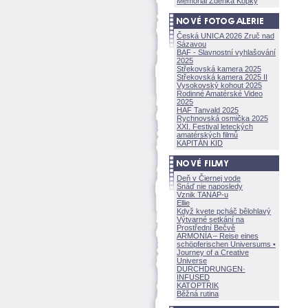
Memoriál Zdeňka Kopky
Česká UNICA 2026 Zruč nad
Sázavou
BAF - Slavnostní vyhlašování
2025
Střekovská kamera 2025
Střekovská kamera 2025 II
Vysokovský kohout 2025
Rodinné Amatérské Video
2025
HAF Tanvald 2025
Rychnovská osmička 2025
XXI. Festival leteckých
amatérských filmů
KAPITÁN KID
Deň v Čiernej vode
Snáď nie naposledy
Vznik TANAP-u
Ellie
Když kvete pcháč bělohlavý
Výtvarné setkání na
Prostřední Bečvě
ARMONÍA – Reise eines
schöpferisch
en Universums •
Journey of a Creative
Universe
DURCHDRUNGEN
·
INFUSED
KATOPTRIK
Běžná rutina