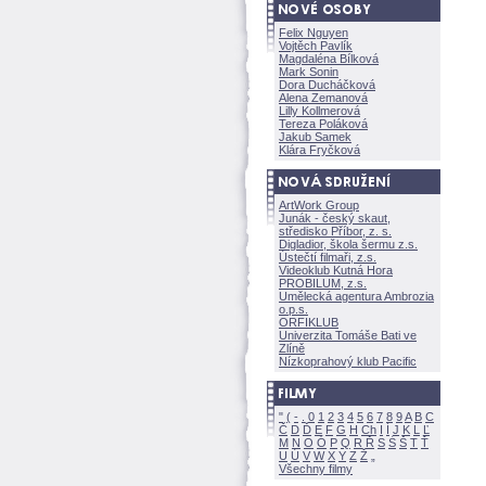
Felix Nguyen
Vojtěch Pavlík
Magdaléna Bílkov
Mark Sonin
Dora Ducháčkov
Alena Zemanov
Lilly Kollmerov
Tereza Polákov
Jakub Samek
Klára Fryčkov
ArtWork Group
Junák - český skaut,
středisko Příbor, z. s.
Digladior, škola šermu z.s.
Ústečtí filmaři, z.s.
Videoklub Kutná Hora
PROBILUM, z.s.
Umělecká agentura Ambrozia
o.p.s.
ORFIKLUB
Univerzita Tomáše Bati ve
Zlíně
Nízkoprahový klub Pacific
"
(
-
.
0
1
2
3
4
5
6
7
8
9
A
B
C
Č
D
Ď
E
F
G
H
Ch
I
Í
J
K
L
Ľ
M
N
O
Ó
P
Q
R
Ř
S
Ś
T
Ť
U
Ú
V
W
X
Y
Z
Všechny filmy