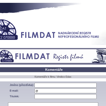
Komentáře
Komentáře k filmu: Vindico Edax
Jméno (přezdívka):
E-mail:
Titulek: