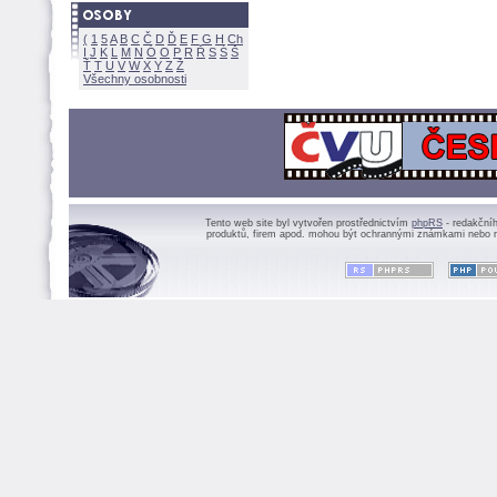
(
1
5
A
B
C
Č
D
Ď
E
F
G
H
Ch
I
J
K
L
M
N
Ó
O
P
R
Ř
S
Ś
Ť
T
U
V
W
X
Y
Z
Všechny osobnosti
Tento web site byl vytvořen prostřednictvím
phpRS
- redakční
produktů, firem apod. mohou být ochrannými známkami nebo r