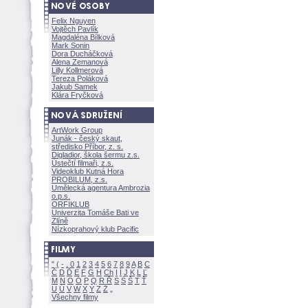
Felix Nguyen
Vojtěch Pavlík
Magdaléna Bílkov
Mark Sonin
Dora Ducháčkov
Alena Zemanov
Lilly Kollmerov
Tereza Polákov
Jakub Samek
Klára Fryčkov
ArtWork Group
Junák - český skaut,
středisko Příbor, z. s.
Digladior, škola šermu z.s.
Ústečtí filmaři, z.s.
Videoklub Kutná Hora
PROBILUM, z.s.
Umělecká agentura Ambrozia
o.p.s.
ORFIKLUB
Univerzita Tomáše Bati ve
Zlíně
Nízkoprahový klub Pacific
"
(
-
.
0
1
2
3
4
5
6
7
8
9
A
B
C
Č
D
Ď
E
F
G
H
Ch
I
Í
J
K
L
Ľ
M
N
O
Ó
P
Q
R
Ř
S
Ś
T
Ť
U
Ú
V
W
X
Y
Z
Všechny filmy