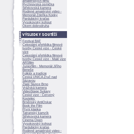
amatérských filmů
Rychnovská osmička
Střekovská kamera
Rodinné amatérské video -
Memoriál Zdeňka Kopky
Pardubický kraťas
Vysokovský kohout
Okem dobrodruha
Festival BAF
Celostátní přehlídka filmové
tvorby České vize - České
vize
Celostátní přehlídka filmové
tvorby České vize - Malé vize
ARSfilm
Juniorfilm - Memoriál Jiřího
Beneše
Folklór a tradície
Česká UNICA Zruč nad
Sázavou
Zlaté Slunce Brno
Vrážská kamera
VideoStage Svitavy
České vize - Červený
Kostelec
Brněnský AntiOskar
Book the Film
První klapka
Tatranský kamzík
Střekovská kamera
Cinema Open
Vysokovský kohout
Pardubický kraťas
Rodinné amatérské video -