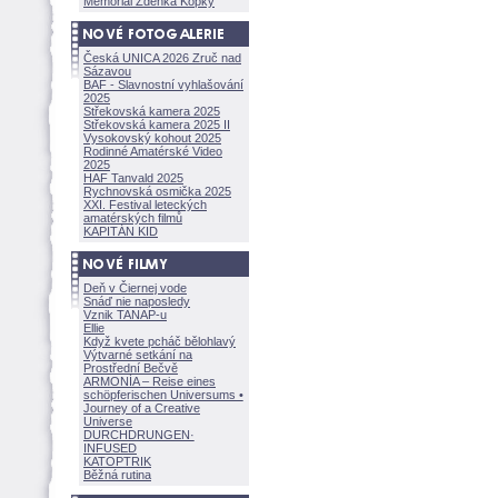
Memoriál Zdeňka Kopky
Česká UNICA 2026 Zruč nad
Sázavou
BAF - Slavnostní vyhlašování
2025
Střekovská kamera 2025
Střekovská kamera 2025 II
Vysokovský kohout 2025
Rodinné Amatérské Video
2025
HAF Tanvald 2025
Rychnovská osmička 2025
XXI. Festival leteckých
amatérských filmů
KAPITÁN KID
Deň v Čiernej vode
Snáď nie naposledy
Vznik TANAP-u
Ellie
Když kvete pcháč bělohlavý
Výtvarné setkání na
Prostřední Bečvě
ARMONÍA – Reise eines
schöpferisch
en Universums •
Journey of a Creative
Universe
DURCHDRUNGEN
·
INFUSED
KATOPTRIK
Běžná rutina