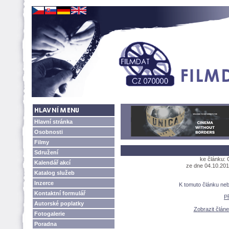
Hlavní stránka
Osobnosti
Filmy
Sdružení
ke článku:
Kalendář akcí
ze dne 04.10.201
Katalog služeb
Inzerce
K tomuto článku ne
Kontaktní formulář
P
Autorské poplatky
Zobrazit člán
Fotogalerie
Poradna