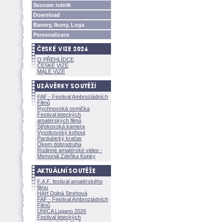
Seznam rubrik
Download
Banery, Ikony, Loga
Personalizace
O PŘEHLÍDCE
ČESKÉ VIZE
MALÉ VIZE
FAF - Festival Ambroziádních
Filmů
Rychnovská osmička
Festival leteckých
amatérských filmů
Střekovská kamera
Vysokovský kohout
Pardubický kraťas
Okem dobrodruha
Rodinné amatérské video -
Memoriál Zdeňka Kopky
F.A.F. festival amatérského
filmu
HAH Dolná Strehov
FAF - Festival Ambroziádních
Filmů
UNICA Lugano 2026
Festival leteckých