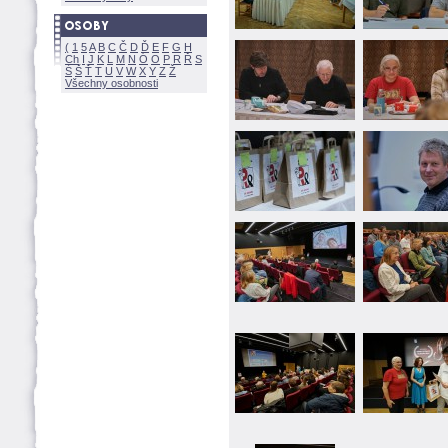
(
1
5
A
B
C
Č
D
Ď
E
F
G
H
Ch
I
J
K
L
M
N
Ó
O
P
R
Ř
S
Ś
Ť
T
U
V
W
X
Y
Z
Všechny osobnosti