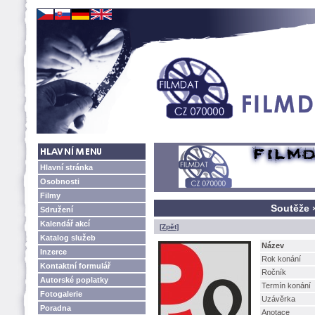
Hlavní stránka
Osobnosti
Filmy
Soutěže 
Sdružení
Kalendář akcí
[Zpět]
Katalog služeb
Název
Inzerce
Rok konání
Kontaktní formulář
Ročník
Autorské poplatky
Termín konání
Fotogalerie
Uzávěrka
Poradna
Anotace