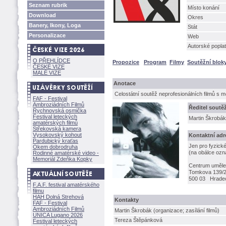
Seznam rubrik
Místo konání
Download
Okres
Banery, Ikony, Loga
Stát
Personalizace
Web
Autorské poplat
O PŘEHLÍDCE
Propozice
Program
Filmy
Soutěžní blok
ČESKÉ VIZE
MALÉ VIZE
Anotace
Celostátní soutěž neprofesionálních filmů s m
FAF - Festival
Ambroziádních Filmů
Ředitel soutě
Rychnovská osmička
Festival leteckých
Martin Škrobák
amatérských filmů
Střekovská kamera
Vysokovský kohout
Kontaktní adr
Pardubický kraťas
Jen pro fyzické
Okem dobrodruha
(na obálce ozn
Rodinné amatérské video -
Memoriál Zdeňka Kopky
Centrum umělec
Tomkova 139/
500 03 Hradec
F.A.F. festival amatérského
filmu
HAH Dolná Strehov
Kontakty
FAF - Festival
Ambroziádních Filmů
Martin Škrobák (organizace; zasílání filmů)
UNICA Lugano 2026
Tereza Štěpánkov
Festival leteckých