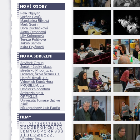
Felix Nguyen
Vojtěch Pavlík
Magdaléna Bílkov
Mark Sonin
Dora Ducháčkov
Alena Zemanov
Lilly Kollmerov
Tereza Polákov
Jakub Samek
Klára Fryčkov
ArtWork Group
Junák - český skaut,
středisko Příbor, z. s.
Digladior, škola šermu z.s.
Ústečtí filmaři, z.s.
Videoklub Kutná Hora
PROBILUM, z.s.
Umělecká agentura
Ambrozia o.p.s.
ORFIKLUB
Univerzita Tomáše Bati ve
Zlíně
Nízkoprahový klub Pacific
"
(
-
.
0
1
2
3
4
5
6
7
8
9
A
B
C
Č
D
Ď
E
F
G
H
Ch
I
Í
J
K
L
Ľ
M
N
O
Ó
P
Q
R
Ř
S
Ś
T
Ť
U
Ú
V
W
X
Y
Z
Všechny filmy