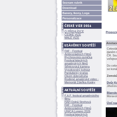
Seznam rubrik
Download
Banery, Ikony, Loga
Personalizace
O PŘEHLÍDCE
Propozi
ČESKÉ VIZE
MALÉ VIZE
Anotac
Celostá
FAF - Festival
daném r
Ambroziádních Filmů
ČR. Sou
Rychnovská osmička
veřejnos
Festival leteckých
amatérských filmů
Do celo
Střekovská kamera
se koná
Vysokovský kohout
Pardubický kraťas
Zemská
Okem dobrodruha
Rodinné amatérské video -
Memoriál Zdeňka Kopky
Dvůr K
Jihočes
Blansk
F.A.F. festival amatérského
Moravsk
filmu
HAH Dolná Strehov
Ústí na
FAF - Festival
Ambroziádních Filmů
UNICA Lugano 2026
Festival leteckých