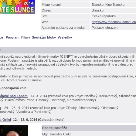
Místo konání
Blansko, Kino Blansko
Okres
Blansko
Stát
Česká republika
Web
http://www.facebook.com/Zl
Autorské poplatky za projekci
Poplatek uhrazen
ce
Program
Filmy
Soutěžní bloky
Výsledky
e
tní soutěž neprofesionální filmové tvorby (CSNFT) je vyvrcholením dění v oboru školních fil
oce. Posláním soutěže je přispět k rozvoji oboru formou porovnání umělecké úrovně filmů v 
těž si klade za cíl rovněž propagovat výsledky tvorby neprofesionálního filmu a videa před
tí v jednotlivých mediích.
státního kola je možné se nominovat prostřednictvím účasti na zemském postupovém kole, 
 ve Dvoře Králové a Blansku.
 postupová kola:
rálové nad Labem
- 14. 3. 2014 (zemské kolo pro kraje: Plzeňský, Karlovarský, Středočesk
ký, Hlavní město Praha, Ústecký, Liberecký, a Královéhradecký)
o
- 24. - 25. 4. 2014 (zemské kolo pro kraje: Zlínský, Jihomoravský, Olomoucký,
oslezský, Vysočina a Pardubický)
d Orlicí
- 12. - 13. 6. 2014 (Celostátní kolo)
Ředitel soutěže
Mgr. Jaroslav Cinkl