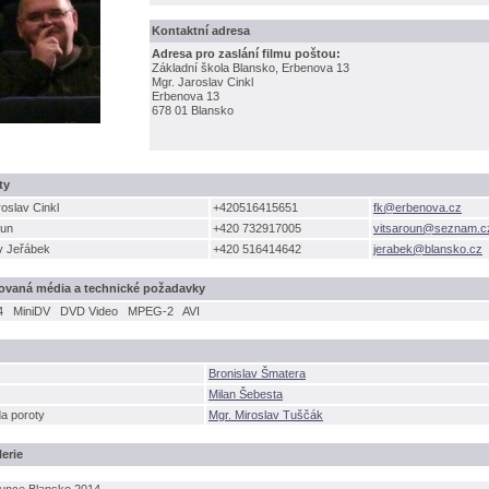
Kontaktní adresa
Adresa pro zaslání filmu poštou:
Základní škola Blansko, Erbenova 13
Mgr. Jaroslav Cinkl
Erbenova 13
678 01 Blansko
ty
roslav Cinkl
+420516415651
fk@erbenova.cz
oun
+420 732917005
vitsaroun@seznam.c
v Jeřábek
+420 516414642
jerabek@blansko.cz
ovaná média a technické požadavky
4
MiniDV
DVD Video
MPEG-2
AVI
Bronislav Šmatera
Milan Šebesta
a poroty
Mgr. Miroslav Tuščák
erie