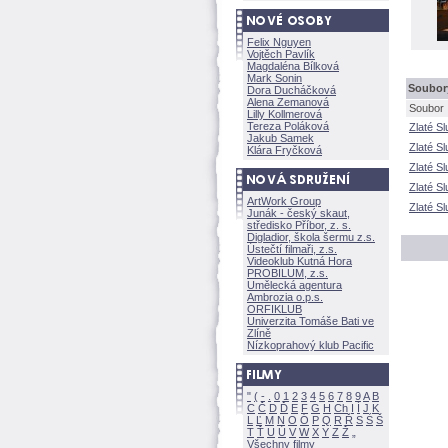
Felix Nguyen
Vojtěch Pavlík
Magdaléna Bílkov
Mark Sonin
Soubory
Dora Ducháčkov
Alena Zemanov
Soubor
Lilly Kollmerov
Tereza Polákov
Zlaté S
Jakub Samek
Zlaté S
Klára Fryčkov
Zlaté S
Zlaté Sl
ArtWork Group
Zlaté S
Junák - český skaut,
středisko Příbor, z. s.
Digladior, škola šermu z.s.
Ústečtí filmaři, z.s.
Videoklub Kutná Hora
PROBILUM, z.s.
Umělecká agentura
Ambrozia o.p.s.
ORFIKLUB
Univerzita Tomáše Bati ve
Zlíně
Nízkoprahový klub Pacific
"
(
-
.
0
1
2
3
4
5
6
7
8
9
A
B
C
Č
D
Ď
E
F
G
H
Ch
I
Í
J
K
L
Ľ
M
N
O
Ó
P
Q
R
Ř
S
Ś
T
Ť
U
Ú
V
W
X
Y
Z
Všechny filmy