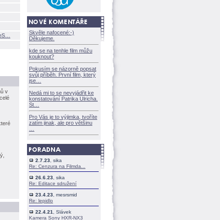
Skvěle nafocené:-)
ateS
Děkujeme.
kde se na tenhle film můžu
kouknout?
Pokusím se názorně popsat
svůj příběh. První film, který
jse
mů v
Nedá mi to se nevyjádřit ke
celé
konstatování Patrika Ulricha.
St
Pro Vás je to výjimka, tvoříte
zatím jinak, ale pro většinu
které
ý,
2.7.23
, sika
Re: Cenzura na Filmda...
26.6.23
, sika
Re: Editace sdružení
23.4.23
, mesrsmid
Re: lepidlo
22.4.21
, Slávek
Kamera Sony HXR-NX3