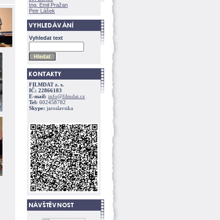
Ing. Emil Pražan
Petr Lášek
Vyhledat text
FILMDAT z. s.
IČ: 22866183
E-mail:
info@filmdat.cz
Tel:
602458782
Skype:
jaroslavsika