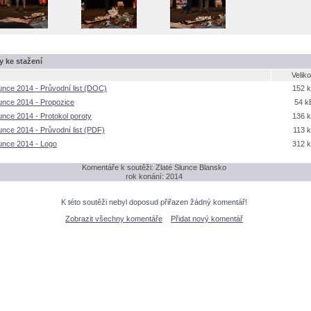
 ke stažení
Veliko
lunce 2014 - Průvodní list (DOC)
152 
lunce 2014 - Propozice
54 k
lunce 2014 - Protokol poroty
136 
unce 2014 - Průvodní list (PDF)
113 
lunce 2014 - Logo
312 
Komentáře k soutěži: Zlaté Slunce Blansko
rok konání: 2014
K této soutěži nebyl doposud přiřazen žádný komentář!
Zobrazit všechny komentáře
Přidat nový komentář