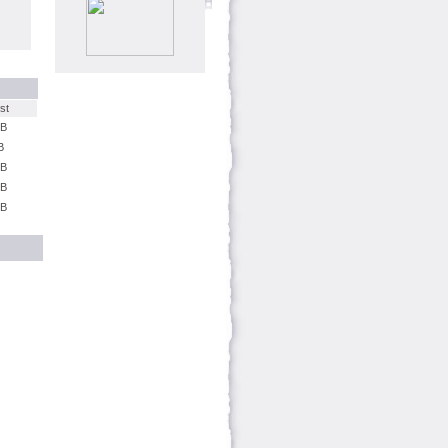
st
kB
B
kB
kB
kB