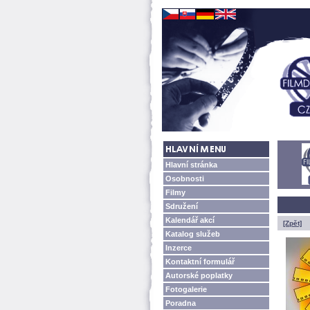
Hlavní stránka
Osobnosti
Filmy
Sdružení
Kalendář akcí
[Zpět]
Katalog služeb
Inzerce
Kontaktní formulář
Autorské poplatky
Fotogalerie
Poradna