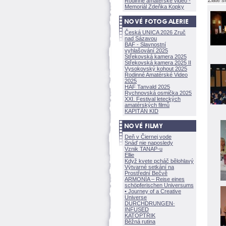
Zlaté s
Rodinné amatérské video -
Memoriál Zdeňka Kopky
Česká UNICA 2026 Zruč
nad Sázavou
BAF - Slavnostní
vyhlašování 2025
Střekovská kamera 2025
Střekovská kamera 2025 II
Vysokovský kohout 2025
Rodinné Amatérské Video
2025
HAF Tanvald 2025
Rychnovská osmička 2025
XXI. Festival leteckých
amatérských filmů
KAPITÁN KID
Deň v Čiernej vode
Snáď nie naposledy
Vznik TANAP-u
Ellie
Když kvete pcháč bělohlavý
Výtvarné setkání na
Prostřední Bečvě
ARMONÍA – Reise eines
schöpferisch
en Universums
• Journey of a Creative
Universe
DURCHDRUNGEN
·
INFUSED
KATOPTRIK
Běžná rutina