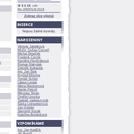
3.2.19
, csfv
Re: ARSFILM 2019
Zobraz více výpisů
Nejsou žádné inzeráty.
Viktorie Jahelkov
MUDr. Dušan Červeň
Michal Šimeček
Frederik Černík
Karolina Hovězákov
z
Roman Rakytiak
Zdeněk Kulhánek
Ing. Jan Štok
Kryštof Březina
Tomáš Schön
Liliana Lesiak
Alena Mautnerov
Martin Petruň
Miroslav Štván
Ondřej Unucka
Tadeáš Jadwiszczok
rka Leinweberov
Jan Geisler
Slavomír Kozák
Kateřina Buriánkov
Ing. Jan Kadlčík
Jiří Bene