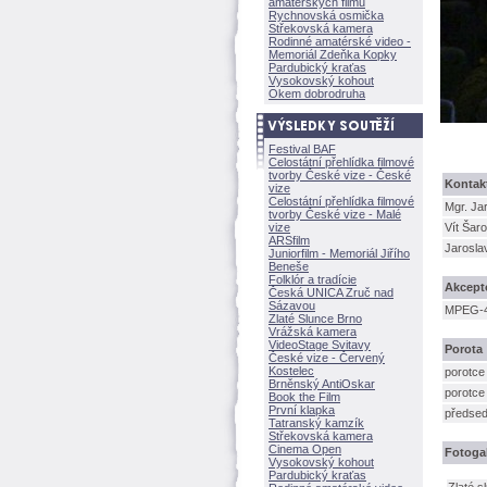
amatérských filmů
Rychnovská osmička
Střekovská kamera
Rodinné amatérské video -
Memoriál Zdeňka Kopky
Pardubický kraťas
Vysokovský kohout
Okem dobrodruha
Festival BAF
Celostátní přehlídka filmové
tvorby České vize - České
Kontak
vize
Celostátní přehlídka filmové
Mgr. Ja
tvorby České vize - Malé
vize
Vít Šar
ARSfilm
Jarosla
Juniorfilm - Memoriál Jiřího
Beneše
Folklór a tradície
Akcept
Česká UNICA Zruč nad
Sázavou
MPEG-
Zlaté Slunce Brno
Vrážská kamera
VideoStage Svitavy
Porota
České vize - Červený
Kostelec
porotce
Brněnský AntiOskar
porotce
Book the Film
První klapka
předsed
Tatranský kamzík
Střekovská kamera
Cinema Open
Fotogal
Vysokovský kohout
Pardubický kraťas