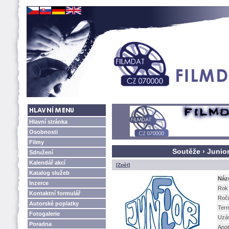
Hlavní stránka
Osobnosti
Filmy
Soutěže › Junior
Sdružení
Kalendář akcí
[Zpět]
Katalog služeb
Náz
Inzerce
Rok
Kontaktní formulář
Roč
Autorské poplatky
Term
Fotogalerie
Uzá
Poradna
Ano