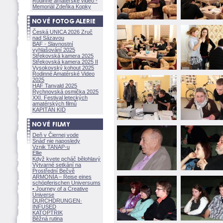
Rodinné amatérské video -
Memoriál Zdeňka Kopky
Česká UNICA 2026 Zruč
nad Sázavou
BAF - Slavnostní
vyhlašování 2025
Střekovská kamera 2025
Střekovská kamera 2025 II
Vysokovský kohout 2025
Rodinné Amatérské Video
2025
HAF Tanvald 2025
Rychnovská osmička 2025
XXI. Festival leteckých
amatérských filmů
KAPITÁN KID
Deň v Čiernej vode
Snáď nie naposledy
Vznik TANAP-u
Ellie
Když kvete pcháč bělohlavý
Výtvarné setkání na
Prostřední Bečvě
ARMONÍA – Reise eines
schöpferisch
en Universums
• Journey of a Creative
Universe
DURCHDRUNGEN
·
INFUSED
KATOPTRIK
Běžná rutina