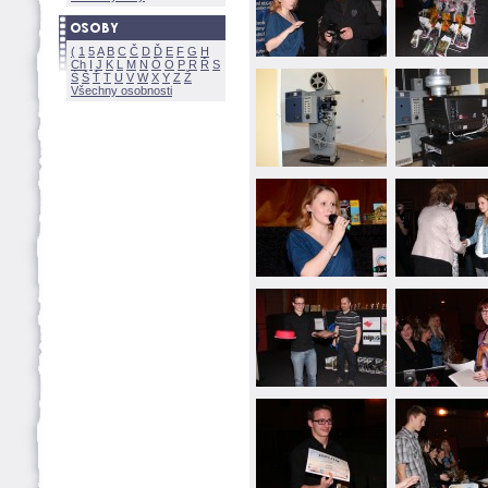
(
1
5
A
B
C
Č
D
Ď
E
F
G
H
Ch
I
J
K
L
M
N
Ó
O
P
R
Ř
S
Ś
Ť
T
U
V
W
X
Y
Z
Všechny osobnosti