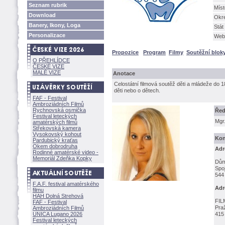
Seznam rubrik
Míst
Download
Okr
Banery, Ikony, Loga
Stát
Personalizace
Web
Propozice
Program
Filmy
Soutěžní blok
O PŘEHLÍDCE
ČESKÉ VIZE
MALÉ VIZE
Anotace
Celostátní filmová soutěž děti a mládeže do 1
děti nebo o dětech.
FAF - Festival
Ambroziádních Filmů
Rychnovská osmička
Řed
Festival leteckých
Mgr
amatérských filmů
Střekovská kamera
Vysokovský kohout
Kon
Pardubický kraťas
Okem dobrodruha
Adr
Rodinné amatérské video -
Memoriál Zdeňka Kopky
Dům
Spo
544
F.A.F. festival amatérského
Adr
filmu
HAH Dolná Strehov
FIL
FAF - Festival
Pra
Ambroziádních Filmů
UNICA Lugano 2026
415 
Festival leteckých