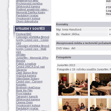
amatérských filmů
Adr
Rychnovská osmička
Střekovská kamera
FTP
Rodinné amatérské video -
Log
Memoriál Zdeňka Kopky
Hes
Pardubický kraťas
Vysokovský kohout
Okem dobrodruha
Kontakty
Mgr. Iveta Hanušov
+
Festival BAF
Bc. Vladimír Jiřička
+
Celostátní přehlídka filmové
tvorby České vize - České
vize
Akceptovaná média a technické požadav
Celostátní přehlídka filmové
DVD Video
AVI
tvorby České vize - Malé
vize
ARSfilm
Fotogalerie
Juniorfilm - Memoriál Jiřího
Beneše
Folklór a tradície
Juniorfilm 2013
Česká UNICA Zruč nad
Fotografie z 19. ročníku soutěže Juniorfilm. 
Sázavou
Zlaté Slunce Brno
Vrážská kamera
VideoStage Svitavy
České vize - Červený
Kostelec
Brněnský AntiOskar
Book the Film
První klapka
Tatranský kamzík
Střekovská kamera
Cinema Open
Vysokovský kohout
Pardubický kraťas