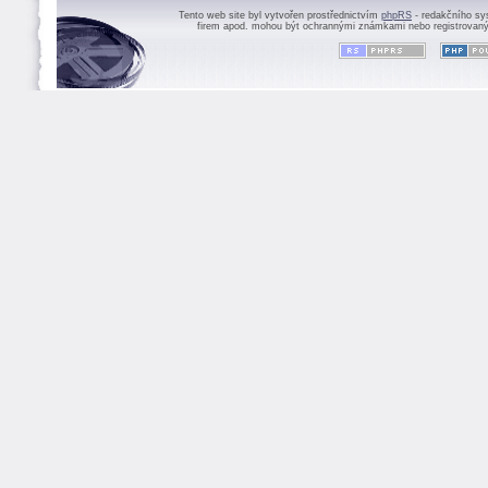
Tento web site byl vytvořen prostřednictvím
phpRS
- redakčního sy
firem apod. mohou být ochrannými známkami nebo registrovaný