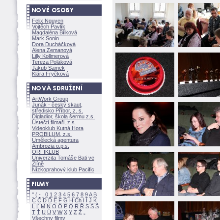
Felix Nguyen
Vojtěch Pavlík
Magdaléna Bílkov
Mark Sonin
Dora Ducháčkov
Alena Zemanov
Lilly Kollmerov
Tereza Polákov
Jakub Samek
Klára Fryčkov
ArtWork Group
Junák - český skaut,
středisko Příbor, z. s.
Digladior, škola šermu z.s.
Ústečtí filmaři, z.s.
Videoklub Kutná Hora
PROBILUM, z.s.
Umělecká agentura
Ambrozia o.p.s.
ORFIKLUB
Univerzita Tomáše Bati ve
Zlíně
Nízkoprahový klub Pacific
"
(
-
.
0
1
2
3
4
5
6
7
8
9
A
B
C
Č
D
Ď
E
F
G
H
Ch
I
Í
J
K
L
Ľ
M
N
O
Ó
P
Q
R
Ř
S
Ś
T
Ť
U
Ú
V
W
X
Y
Z
Všechny filmy