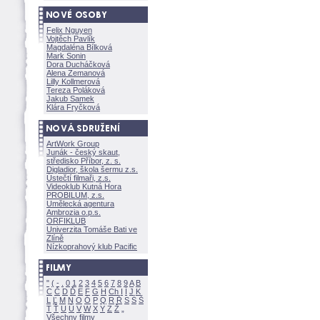
Felix Nguyen
Vojtěch Pavlík
Magdaléna Bílkov
Mark Sonin
Dora Ducháčkov
Alena Zemanov
Lilly Kollmerov
Tereza Polákov
Jakub Samek
Klára Fryčkov
ArtWork Group
Junák - český skaut,
středisko Příbor, z. s.
Digladior, škola šermu z.s.
Ústečtí filmaři, z.s.
Videoklub Kutná Hora
PROBILUM, z.s.
Umělecká agentura
Ambrozia o.p.s.
ORFIKLUB
Univerzita Tomáše Bati ve
Zlíně
Nízkoprahový klub Pacific
"
(
-
.
0
1
2
3
4
5
6
7
8
9
A
B
C
Č
D
Ď
E
F
G
H
Ch
I
Í
J
K
L
Ľ
M
N
O
Ó
P
Q
R
Ř
S
Ś
T
Ť
U
Ú
V
W
X
Y
Z
Všechny filmy