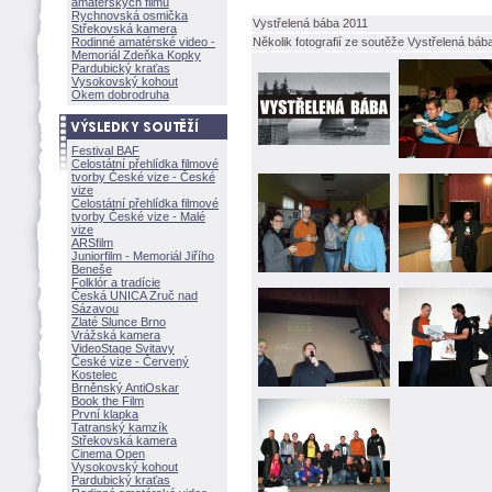
amatérských filmů
Rychnovská osmička
Vystřelená bába 2011
Střekovská kamera
Rodinné amatérské video -
Několik fotografií ze soutěže Vystřelená báb
Memoriál Zdeňka Kopky
Pardubický kraťas
Vysokovský kohout
Okem dobrodruha
Festival BAF
Celostátní přehlídka filmové
tvorby České vize - České
vize
Celostátní přehlídka filmové
tvorby České vize - Malé
vize
ARSfilm
Juniorfilm - Memoriál Jiřího
Beneše
Folklór a tradície
Česká UNICA Zruč nad
Sázavou
Zlaté Slunce Brno
Vrážská kamera
VideoStage Svitavy
České vize - Červený
Kostelec
Brněnský AntiOskar
Book the Film
První klapka
Tatranský kamzík
Střekovská kamera
Cinema Open
Vysokovský kohout
Pardubický kraťas