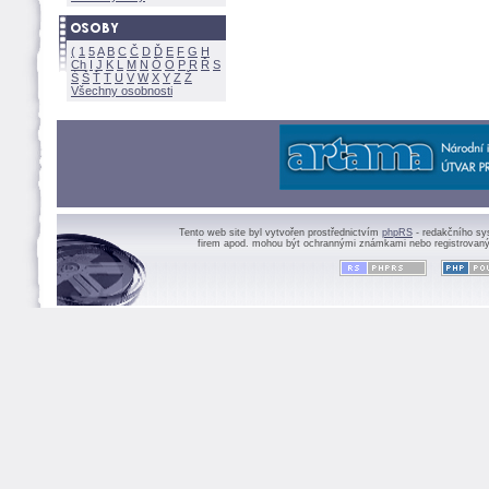
(
1
5
A
B
C
Č
D
Ď
E
F
G
H
Ch
I
J
K
L
M
N
Ó
O
P
R
Ř
S
Ś
Ť
T
U
V
W
X
Y
Z
Všechny osobnosti
Tento web site byl vytvořen prostřednictvím
phpRS
- redakčního sy
firem apod. mohou být ochrannými známkami nebo registrovaný