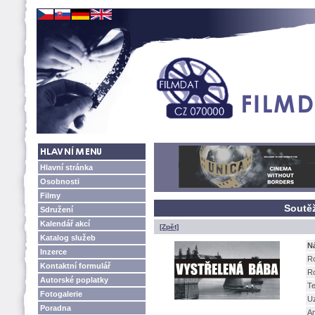
Hlavní stránka
Osobnosti
Filmy
Soutěž
Sdružení
Kalendář akcí
[Zpět]
Katalog služeb
N
Inzerce
R
Kontaktní formulář
R
Autorské poplatky
Te
Fotogalerie
U
Poradna
A