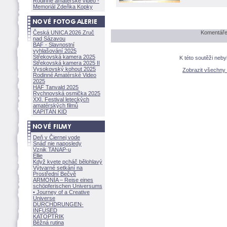
Rodinné amatérské video -
Memoriál Zdeňka Kopky
Česká UNICA 2026 Zruč
Komentáře 
nad Sázavou
BAF - Slavnostní
vyhlašování 2025
Střekovská kamera 2025
K této soutěži neb
Střekovská kamera 2025 II
Vysokovský kohout 2025
Zobrazit všechny
Rodinné Amatérské Video
2025
HAF Tanvald 2025
Rychnovská osmička 2025
XXI. Festival leteckých
amatérských filmů
KAPITÁN KID
Deň v Čiernej vode
Snáď nie naposledy
Vznik TANAP-u
Ellie
Když kvete pcháč bělohlavý
Výtvarné setkání na
Prostřední Bečvě
ARMONÍA – Reise eines
schöpferisch
en Universums
• Journey of a Creative
Universe
DURCHDRUNGEN
·
INFUSED
KATOPTRIK
Běžná rutina