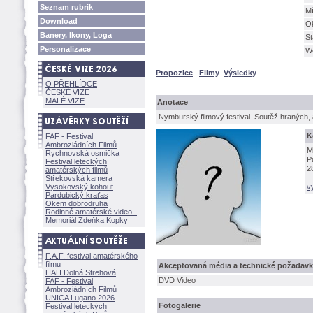
Seznam rubrik
Mí
Download
O
Banery, Ikony, Loga
St
Personalizace
W
Propozice
Filmy
Výsledky
O PŘEHLÍDCE
ČESKÉ VIZE
MALÉ VIZE
Anotace
Nymburský filmový festival. Soutěž hraných
K
FAF - Festival
Ambroziádních Filmů
M
Rychnovská osmička
P
Festival leteckých
2
amatérských filmů
Střekovská kamera
Vysokovský kohout
v
Pardubický kraťas
Okem dobrodruha
Rodinné amatérské video -
Memoriál Zdeňka Kopky
F.A.F. festival amatérského
filmu
Akceptovaná média a technické požadav
HAH Dolná Strehov
DVD Video
FAF - Festival
Ambroziádních Filmů
UNICA Lugano 2026
Fotogalerie
Festival leteckých