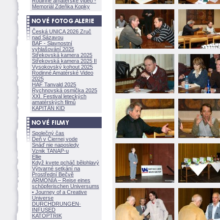
Rodinné amatérské video -
Memoriál Zdeňka Kopky
Česká UNICA 2026 Zruč
nad Sázavou
BAF - Slavnostní
vyhlašování 2025
Střekovská kamera 2025
Střekovská kamera 2025 II
Vysokovský kohout 2025
Rodinné Amatérské Video
2025
HAF Tanvald 2025
Rychnovská osmička 2025
XXI. Festival leteckých
amatérských filmů
KAPITÁN KID
Společný čas
Deň v Čiernej vode
Snáď nie naposledy
Vznik TANAP-u
Ellie
Když kvete pcháč bělohlavý
Výtvarné setkání na
Prostřední Bečvě
ARMONÍA – Reise eines
schöpferisch
en Universums
• Journey of a Creative
Universe
DURCHDRUNGEN
·
INFUSED
KATOPTRIK