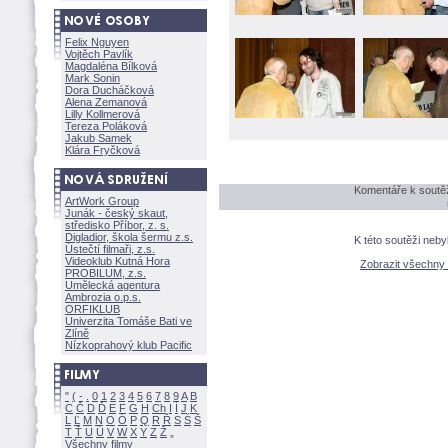
Felix Nguyen
Vojtěch Pavlík
Magdaléna Bílkov
Mark Sonin
Dora Ducháčkov
Alena Zemanov
Lilly Kollmerov
Tereza Polákov
Jakub Samek
Klára Fryčkov
Komentáře k soutěž
ArtWork Group
Junák - český skaut,
středisko Příbor, z. s.
Digladior, škola šermu z.s.
K této soutěži neb
Ústečtí filmaři, z.s.
Videoklub Kutná Hora
Zobrazit všechny
PROBILUM, z.s.
Umělecká agentura
Ambrozia o.p.s.
ORFIKLUB
Univerzita Tomáše Bati ve
Zlíně
Nízkoprahový klub Pacific
"
(
-
.
0
1
2
3
4
5
6
7
8
9
A
B
C
Č
D
Ď
E
F
G
H
Ch
I
Í
J
K
L
Ľ
M
N
O
Ó
P
Q
R
Ř
S
Ś
T
Ť
U
Ú
V
W
X
Y
Z
Všechny filmy