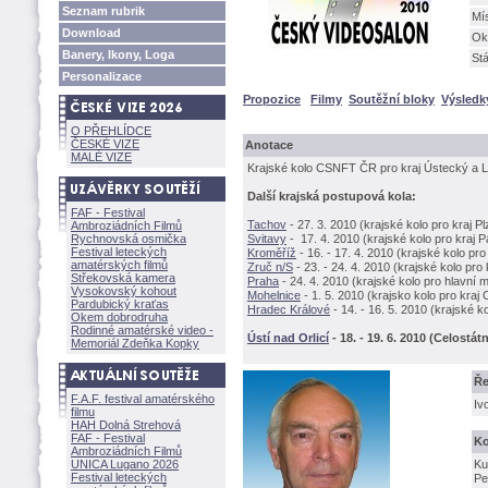
Seznam rubrik
Mí
Download
Ok
Banery, Ikony, Loga
Stá
Personalizace
Propozice
Filmy
Soutěžní bloky
Výsledk
O PŘEHLÍDCE
ČESKÉ VIZE
Anotace
MALÉ VIZE
Krajské kolo CSNFT ČR pro kraj Ústecký a L
Další krajská postupová kola:
FAF - Festival
Tachov
- 27. 3. 2010 (krajské kolo pro kraj 
Ambroziádních Filmů
Rychnovská osmička
Svitavy
- 17. 4. 2010 (krajské kolo pro kraj 
Festival leteckých
Kroměříž
- 16. - 17. 4. 2010 (krajské kolo pr
amatérských filmů
Zruč n/S
- 23. - 24. 4. 2010 (krajské kolo pr
Střekovská kamera
Praha
- 24. 4. 2010 (krajské kolo pro hlavní 
Vysokovský kohout
Mohelnice
- 1. 5. 2010 (krajsko kolo pro kr
Pardubický kraťas
Hradec Králové
- 14. - 16. 5. 2010 (krajské k
Okem dobrodruha
Rodinné amatérské video -
Ústí nad Orlicí
- 18. - 19. 6. 2010 (Celostátn
Memoriál Zdeňka Kopky
Ře
F.A.F. festival amatérského
Iv
filmu
HAH Dolná Strehov
FAF - Festival
Ko
Ambroziádních Filmů
UNICA Lugano 2026
Ku
Festival leteckých
Pe