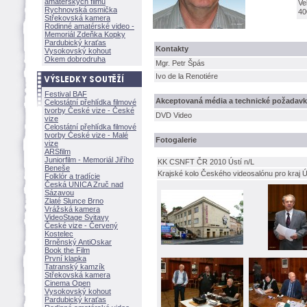
amatérských filmů
Ve
Rychnovská osmička
40
Střekovská kamera
Rodinné amatérské video -
Memoriál Zdeňka Kopky
Pardubický kraťas
Kontakty
Vysokovský kohout
Okem dobrodruha
Mgr. Petr Špás
Ivo de la Renotiére
Festival BAF
Akceptovaná média a technické požadav
Celostátní přehlídka filmové
tvorby České vize - České
DVD Video
vize
Celostátní přehlídka filmové
tvorby České vize - Malé
Fotogalerie
vize
ARSfilm
Juniorfilm - Memoriál Jiřího
KK CSNFT ČR 2010 Ústí n/L
Beneše
Krajské kolo Českého videosalónu pro kraj 
Folklór a tradície
Česká UNICA Zruč nad
Sázavou
Zlaté Slunce Brno
Vrážská kamera
VideoStage Svitavy
České vize - Červený
Kostelec
Brněnský AntiOskar
Book the Film
První klapka
Tatranský kamzík
Střekovská kamera
Cinema Open
Vysokovský kohout
Pardubický kraťas