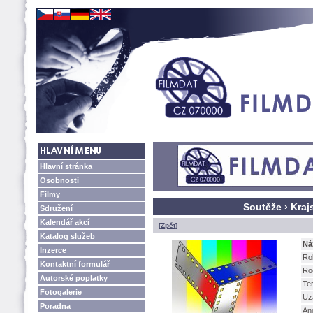
Hlavní stránka
Osobnosti
Filmy
Soutěže › Kraj
Sdružení
Kalendář akcí
[Zpět]
Katalog služeb
Ná
Inzerce
Ro
Kontaktní formulář
Ro
Autorské poplatky
Te
Fotogalerie
Uz
Poradna
An