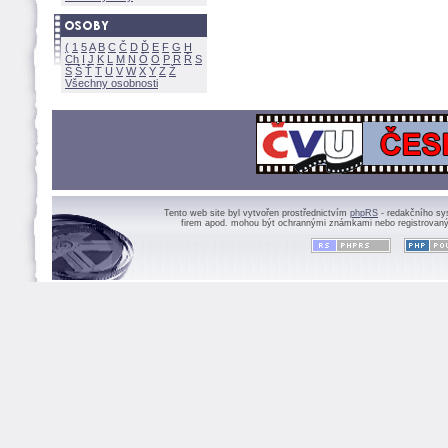
(
1
5
A
B
C
Č
D
Ď
E
F
G
H
Ch
I
J
K
L
M
N
Ó
O
P
R
Ř
S
Ś
Ť
T
U
V
W
X
Y
Z
Všechny osobnosti
Tento web site byl vytvořen prostřednictvím
phpRS
- redakčního sy
firem apod. mohou být ochrannými známkami nebo registrovaný