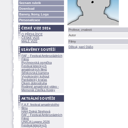
Seznam rubrik
Download
Banery, Ikony, Loga
Personalizace
Profese, znalosti
O PŘEHLÍDCE
Autor
ČESKÉ VIZE
MALÉ VIZE
Filmy
Děkuji, paní Dášo
FAF - Festival Ambroziádních
Filmů
Rychnovská osmička
Festival leteckých
amatérských filmů
Střekovská kamera
Vysokovský kohout
Pardubický kraťas
Okem dobrodruha
Rodinné amatérské video -
Memoriál Zdeňka Kopky
F.A.F. festival amatérského
filmu
HAH Dolná Strehov
FAF - Festival Ambroziádních
Filmů
UNICA Lugano 2026
Festival leteckých