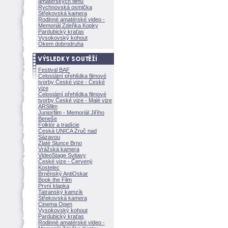
amatérských filmů
Rychnovská osmička
Střekovská kamera
Rodinné amatérské video -
Memoriál Zdeňka Kopky
Pardubický kraťas
Vysokovský kohout
Okem dobrodruha
Festival BAF
Celostátní přehlídka filmové
tvorby České vize - České
vize
Celostátní přehlídka filmové
tvorby České vize - Malé vize
ARSfilm
Juniorfilm - Memoriál Jiřího
Beneše
Folklór a tradície
Česká UNICA Zruč nad
Sázavou
Zlaté Slunce Brno
Vrážská kamera
VideoStage Svitavy
České vize - Červený
Kostelec
Brněnský AntiOskar
Book the Film
První klapka
Tatranský kamzík
Střekovská kamera
Cinema Open
Vysokovský kohout
Pardubický kraťas
Rodinné amatérské video -