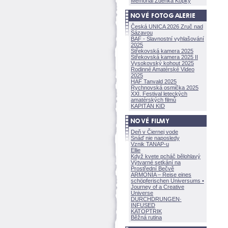
Memoriál Zdeňka Kopky
Česká UNICA 2026 Zruč nad
Sázavou
BAF - Slavnostní vyhlašování
2025
Střekovská kamera 2025
Střekovská kamera 2025 II
Vysokovský kohout 2025
Rodinné Amatérské Video
2025
HAF Tanvald 2025
Rychnovská osmička 2025
XXI. Festival leteckých
amatérských filmů
KAPITÁN KID
Deň v Čiernej vode
Snáď nie naposledy
Vznik TANAP-u
Ellie
Když kvete pcháč bělohlavý
Výtvarné setkání na
Prostřední Bečvě
ARMONÍA – Reise eines
schöpferisch
en Universums •
Journey of a Creative
Universe
DURCHDRUNGEN
·
INFUSED
KATOPTRIK
Běžná rutina