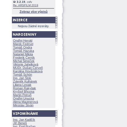
3.2.19
, csfv
Re: ARSFILM 2019
Zobraz více výpisů
Nejsou žádné inzeráty.
Ondřej Herold
Marek Fedrsel
Tomáš Ondra
Tomáš Hazuka
Nataniel Milota
Frederik Černík
Michal Šimeček
Viktorie Jahelkov
MUDr. Dušan Červeň
Karolina Hovězákov
Tomáš Schön
Ing. Jan Štok
Zdeněk Kulhánek
Liliana Lesiak
Roman Rakytiak
Kryštof Březina
Martin Petruň
Ondřej Unucka
Alena Mautnerov
Miroslav Štván
Ing. Jan Kadlčík
Jiří Bene
Ing. Emil Pražan