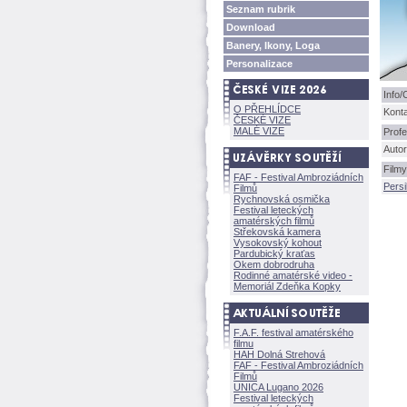
Seznam rubrik
Download
Banery, Ikony, Loga
Personalizace
Info/
O PŘEHLÍDCE
Kont
ČESKÉ VIZE
MALÉ VIZE
Profe
Autor
Filmy
FAF - Festival Ambroziádních
Persi
Filmů
Rychnovská osmička
Festival leteckých
amatérských filmů
Střekovská kamera
Vysokovský kohout
Pardubický kraťas
Okem dobrodruha
Rodinné amatérské video -
Memoriál Zdeňka Kopky
F.A.F. festival amatérského
filmu
HAH Dolná Strehov
FAF - Festival Ambroziádních
Filmů
UNICA Lugano 2026
Festival leteckých