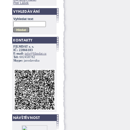
Petr Lášek
Vyhledat text
FILMDAT z. s.
IČ: 22866183
E-mail:
info@filmdat.cz
Tel:
602458782
Skype:
jaroslavsika