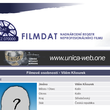
Filmové osobnosti › Vilém Kňourek
t]
Jméno
Vilém Kňourek
Město / Obec
Kolín
Okres
Kolín
Kraj
Středočeský
Stát
Česká republika