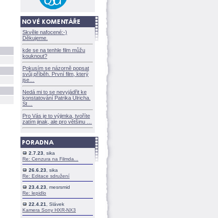
Skvěle nafocené:-)
Děkujeme.
kde se na tenhle film můžu
kouknout?
Pokusím se názorně popsat
svůj příběh. První film, který
jse
Nedá mi to se nevyjádřit ke
konstatování Patrika Ulricha.
St
Pro Vás je to výjimka, tvoříte
zatím jinak, ale pro většinu
2.7.23
, sika
Re: Cenzura na Filmda...
26.6.23
, sika
Re: Editace sdružení
23.4.23
, mesrsmid
Re: lepidlo
22.4.21
, Slávek
Kamera Sony HXR-NX3