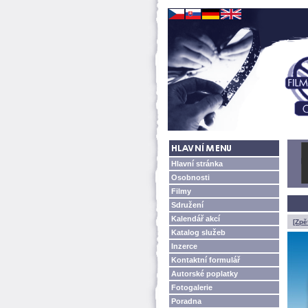
Hlavní stránka
Osobnosti
Filmy
Sdružení
Kalendář akcí
[Zpě
Katalog služeb
Inzerce
Kontaktní formulář
Autorské poplatky
Fotogalerie
Poradna