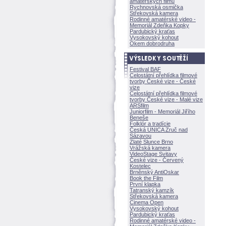
amatérských filmů
Rychnovská osmička
Střekovská kamera
Rodinné amatérské video -
Memoriál Zdeňka Kopky
Pardubický kraťas
Vysokovský kohout
Okem dobrodruha
Festival BAF
Celostátní přehlídka filmové
tvorby České vize - České
vize
Celostátní přehlídka filmové
tvorby České vize - Malé vize
ARSfilm
Juniorfilm - Memoriál Jiřího
Beneše
Folklór a tradície
Česká UNICA Zruč nad
Sázavou
Zlaté Slunce Brno
Vrážská kamera
VideoStage Svitavy
České vize - Červený
Kostelec
Brněnský AntiOskar
Book the Film
První klapka
Tatranský kamzík
Střekovská kamera
Cinema Open
Vysokovský kohout
Pardubický kraťas
Rodinné amatérské video -