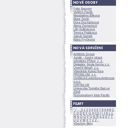
Felix Nguyen
Vojtěch Pavlík
Magdaléna Bílkov
Mark Sonin
Dora Ducháčkov
Alena Zemanov
Lilly Kollmerov
Tereza Polákov
Jakub Samek
Klára Fryčkov
ArtWork Group
Junák - český skaut,
středisko Příbor, z. s.
Digladior, škola šermu z.s.
Ústečtí filmaři, z.s.
Videoklub Kutná Hora
PROBILUM, z.s.
Umělecká agentura Ambrozia
o.p.s.
ORFIKLUB
Univerzita Tomáše Bati ve
Zlíně
Nízkoprahový klub Pacific
"
(
-
.
0
1
2
3
4
5
6
7
8
9
A
B
C
Č
D
Ď
E
F
G
H
Ch
I
Í
J
K
L
Ľ
M
N
O
Ó
P
Q
R
Ř
S
Ś
T
Ť
U
Ú
V
W
X
Y
Z
Všechny filmy