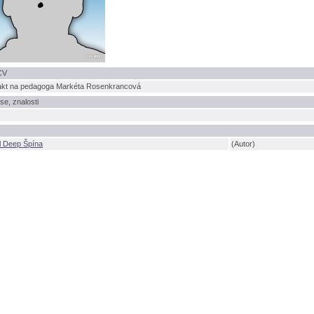
CV
akt na pedagoga Markéta Rosenkrancov
se, znalosti
l Deep Špína
(Autor)