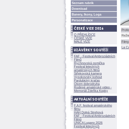
Seznam rubrik
Download
Banery, Ikony, Loga
Personalizace
Profe
O PŘEHLÍDCE
Reži
ČESKÉ VIZE
MALÉ VIZE
Filmy
La C
FAF - Festival Ambroziádních
Filmů
Rychnovská osmička
Festival leteckých
amatérských filmů
Střekovská kamera
Vysokovský kohout
Pardubický kraťas
Okem dobrodruha
Rodinné amatérské video -
Memoriál Zdeňka Kopky
F.A.F. festival amatérského
filmu
HAH Dolná Strehov
FAF - Festival Ambroziádních
Filmů
UNICA Lugano 2026
Festival leteckých