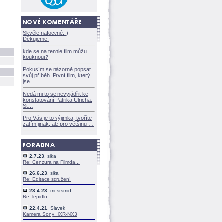
Skvěle nafocené:-)
Děkujeme.
kde se na tenhle film můžu
kouknout?
Pokusím se názorně popsat
svůj příběh. První film, který
jse
Nedá mi to se nevyjádřit ke
konstatování Patrika Ulricha.
St
Pro Vás je to výjimka, tvoříte
zatím jinak, ale pro většinu
2.7.23
, sika
Re: Cenzura na Filmda...
26.6.23
, sika
Re: Editace sdružení
23.4.23
, mesrsmid
Re: lepidlo
22.4.21
, Slávek
Kamera Sony HXR-NX3