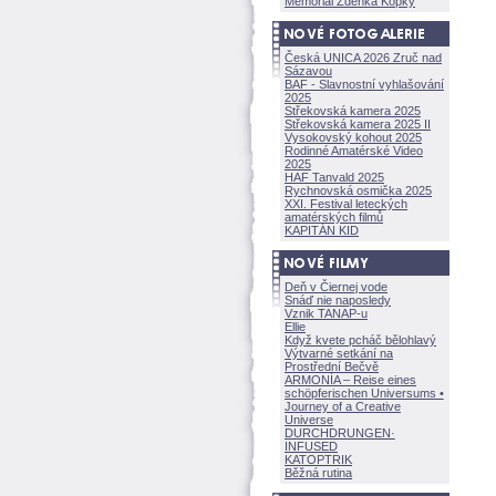
Memoriál Zdeňka Kopky
Česká UNICA 2026 Zruč nad
Sázavou
BAF - Slavnostní vyhlašování
2025
Střekovská kamera 2025
Střekovská kamera 2025 II
Vysokovský kohout 2025
Rodinné Amatérské Video
2025
HAF Tanvald 2025
Rychnovská osmička 2025
XXI. Festival leteckých
amatérských filmů
KAPITÁN KID
Deň v Čiernej vode
Snáď nie naposledy
Vznik TANAP-u
Ellie
Když kvete pcháč bělohlavý
Výtvarné setkání na
Prostřední Bečvě
ARMONÍA – Reise eines
schöpferisch
en Universums •
Journey of a Creative
Universe
DURCHDRUNGEN
·
INFUSED
KATOPTRIK
Běžná rutina