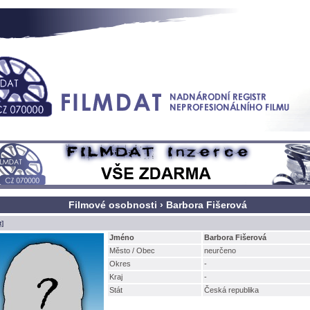
Filmové osobnosti › Barbora Fišerov
t]
Jméno
Barbora Fišerov
Město / Obec
neurčeno
Okres
-
Kraj
-
Stát
Česká republika