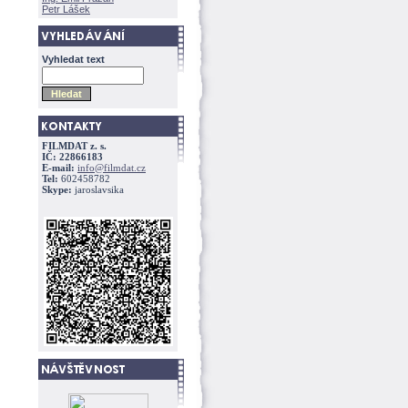
Petr Lášek
Vyhledat text
FILMDAT z. s.
IČ: 22866183
E-mail:
info@filmdat.cz
Tel:
602458782
Skype:
jaroslavsika