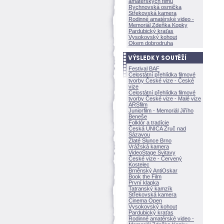
amatérských filmů
Rychnovská osmička
Střekovská kamera
Rodinné amatérské video -
Memoriál Zdeňka Kopky
Pardubický kraťas
Vysokovský kohout
Okem dobrodruha
Festival BAF
Celostátní přehlídka filmové
tvorby České vize - České
vize
Celostátní přehlídka filmové
tvorby České vize - Malé vize
ARSfilm
Juniorfilm - Memoriál Jiřího
Beneše
Folklór a tradície
Česká UNICA Zruč nad
Sázavou
Zlaté Slunce Brno
Vrážská kamera
VideoStage Svitavy
České vize - Červený
Kostelec
Brněnský AntiOskar
Book the Film
První klapka
Tatranský kamzík
Střekovská kamera
Cinema Open
Vysokovský kohout
Pardubický kraťas
Rodinné amatérské video -