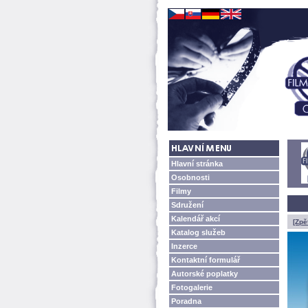
Hlavní stránka
Osobnosti
Filmy
Sdružení
Kalendář akcí
[Zpě
Katalog služeb
Inzerce
Kontaktní formulář
Autorské poplatky
Fotogalerie
Poradna