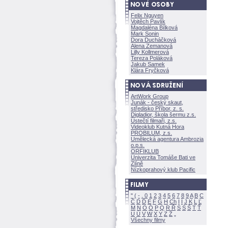
Felix Nguyen
Vojtěch Pavlík
Magdaléna Bílkov
Mark Sonin
Dora Ducháčkov
Alena Zemanov
Lilly Kollmerov
Tereza Polákov
Jakub Samek
Klára Fryčkov
ArtWork Group
Junák - český skaut,
středisko Příbor, z. s.
Digladior, škola šermu z.s.
Ústečtí filmaři, z.s.
Videoklub Kutná Hora
PROBILUM, z.s.
Umělecká agentura Ambrozia
o.p.s.
ORFIKLUB
Univerzita Tomáše Bati ve
Zlíně
Nízkoprahový klub Pacific
"
(
-
.
0
1
2
3
4
5
6
7
8
9
A
B
C
Č
D
Ď
E
F
G
H
Ch
I
Í
J
K
L
Ľ
M
N
O
Ó
P
Q
R
Ř
S
Ś
T
Ť
U
Ú
V
W
X
Y
Z
Všechny filmy