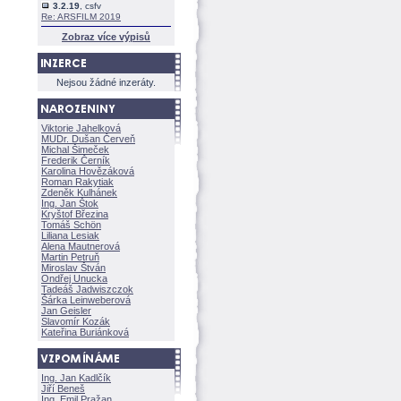
3.2.19
, csfv
Re: ARSFILM 2019
Zobraz více výpisů
Nejsou žádné inzeráty.
Viktorie Jahelkov
MUDr. Dušan Červeň
Michal Šimeček
Frederik Černík
Karolina Hovězákov
Roman Rakytiak
Zdeněk Kulhánek
Ing. Jan Štok
Kryštof Březina
Tomáš Schön
Liliana Lesiak
Alena Mautnerov
Martin Petruň
Miroslav Štván
Ondřej Unucka
Tadeáš Jadwiszczok
rka Leinweberov
Jan Geisler
Slavomír Kozák
Kateřina Buriánkov
Ing. Jan Kadlčík
Jiří Bene
Ing. Emil Pražan