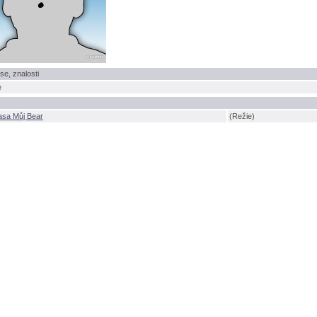
se, znalosti
e
asa Můj Bear
(Režie)