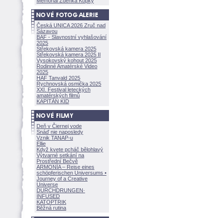
Memoriál Zdeňka Kopky
Česká UNICA 2026 Zruč nad
Sázavou
BAF - Slavnostní vyhlašování
2025
Střekovská kamera 2025
Střekovská kamera 2025 II
Vysokovský kohout 2025
Rodinné Amatérské Video
2025
HAF Tanvald 2025
Rychnovská osmička 2025
XXI. Festival leteckých
amatérských filmů
KAPITÁN KID
Deň v Čiernej vode
Snáď nie naposledy
Vznik TANAP-u
Ellie
Když kvete pcháč bělohlavý
Výtvarné setkání na
Prostřední Bečvě
ARMONÍA – Reise eines
schöpferisch
en Universums •
Journey of a Creative
Universe
DURCHDRUNGEN
·
INFUSED
KATOPTRIK
Běžná rutina