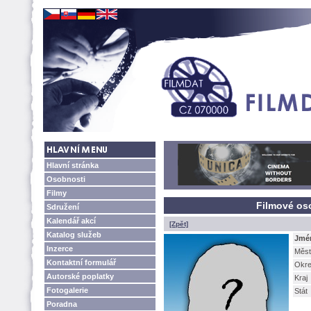
Hlavní stránka
Osobnosti
Filmy
Filmové os
Sdružení
Kalendář akcí
[Zpět]
Katalog služeb
Jmé
Inzerce
Měst
Kontaktní formulář
Okr
Autorské poplatky
Kraj
Fotogalerie
Stát
Poradna