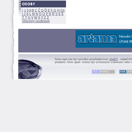
(
1
5
A
B
C
Č
D
Ď
E
F
G
H
Ch
I
J
K
L
M
N
Ó
O
P
R
Ř
S
Ś
Ť
T
U
V
W
X
Y
Z
Všechny osobnosti
Tento web site byl vytvořen prostřednictvím
phpRS
- redakční
produktů, firem apod. mohou být ochrannými známkami nebo r