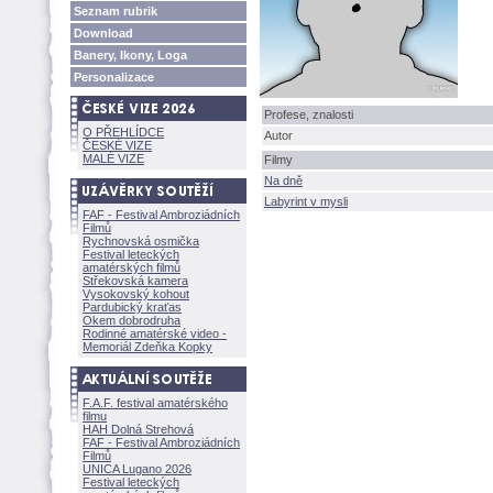
Seznam rubrik
Download
Banery, Ikony, Loga
Personalizace
Profese, znalosti
O PŘEHLÍDCE
Autor
ČESKÉ VIZE
MALÉ VIZE
Filmy
Na dně
Labyrint v mysli
FAF - Festival Ambroziádních
Filmů
Rychnovská osmička
Festival leteckých
amatérských filmů
Střekovská kamera
Vysokovský kohout
Pardubický kraťas
Okem dobrodruha
Rodinné amatérské video -
Memoriál Zdeňka Kopky
F.A.F. festival amatérského
filmu
HAH Dolná Strehov
FAF - Festival Ambroziádních
Filmů
UNICA Lugano 2026
Festival leteckých