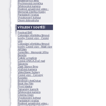
amatérských filmů
Rychnovská osmička
Střekovská kamera
Rodinné amatérské video -
Memoriál Zdeňka Kopky
Pardubický kraťas
Vysokovský kohout
Okem dobrodruha
Festival BAF
Celostátní přehlídka filmové
tvorby České vize - České
vize
Celostátní přehlídka filmové
tvorby České vize - Malé vize
ARSfilm
Juniorfilm - Memoriál Jiřího
Beneše
Folklór a tradície
Česká UNICA Zruč nad
Sázavou
Zlaté Slunce Brno
Vrážská kamera
VideoStage Svitavy
České vize - Červený
Kostelec
Brněnský AntiOskar
Book the Film
První klapka
Tatranský kamzík
Střekovská kamera
Cinema Open
Vysokovský kohout
Pardubický kraťas
Rodinné amatérské video -