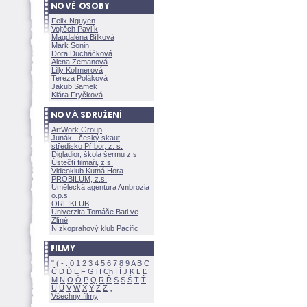
Felix Nguyen
Vojtěch Pavlík
Magdaléna Bílkov
Mark Sonin
Dora Ducháčkov
Alena Zemanov
Lilly Kollmerov
Tereza Polákov
Jakub Samek
Klára Fryčkov
ArtWork Group
Junák - český skaut,
středisko Příbor, z. s.
Digladior, škola šermu z.s.
Ústečtí filmaři, z.s.
Videoklub Kutná Hora
PROBILUM, z.s.
Umělecká agentura Ambrozia
o.p.s.
ORFIKLUB
Univerzita Tomáše Bati ve
Zlíně
Nízkoprahový klub Pacific
"
(
-
.
0
1
2
3
4
5
6
7
8
9
A
B
C
Č
D
Ď
E
F
G
H
Ch
I
Í
J
K
L
Ľ
M
N
O
Ó
P
Q
R
Ř
S
Ś
T
Ť
U
Ú
V
W
X
Y
Z
Všechny filmy