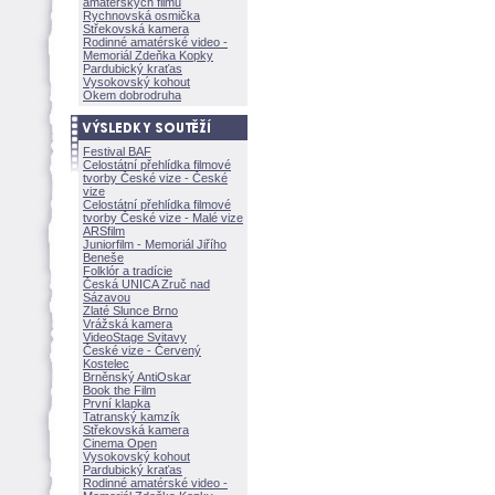
amatérských filmů
Rychnovská osmička
Střekovská kamera
Rodinné amatérské video -
Memoriál Zdeňka Kopky
Pardubický kraťas
Vysokovský kohout
Okem dobrodruha
Festival BAF
Celostátní přehlídka filmové
tvorby České vize - České
vize
Celostátní přehlídka filmové
tvorby České vize - Malé vize
ARSfilm
Juniorfilm - Memoriál Jiřího
Beneše
Folklór a tradície
Česká UNICA Zruč nad
Sázavou
Zlaté Slunce Brno
Vrážská kamera
VideoStage Svitavy
České vize - Červený
Kostelec
Brněnský AntiOskar
Book the Film
První klapka
Tatranský kamzík
Střekovská kamera
Cinema Open
Vysokovský kohout
Pardubický kraťas
Rodinné amatérské video -