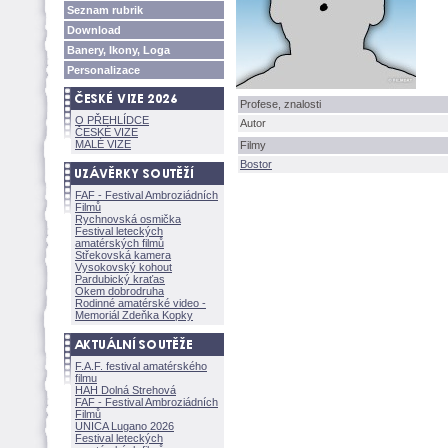
Seznam rubrik
Download
Banery, Ikony, Loga
Personalizace
Profese, znalosti
O PŘEHLÍDCE
Autor
ČESKÉ VIZE
MALÉ VIZE
Filmy
Bostor
FAF - Festival Ambroziádních
Filmů
Rychnovská osmička
Festival leteckých
amatérských filmů
Střekovská kamera
Vysokovský kohout
Pardubický kraťas
Okem dobrodruha
Rodinné amatérské video -
Memoriál Zdeňka Kopky
F.A.F. festival amatérského
filmu
HAH Dolná Strehov
FAF - Festival Ambroziádních
Filmů
UNICA Lugano 2026
Festival leteckých