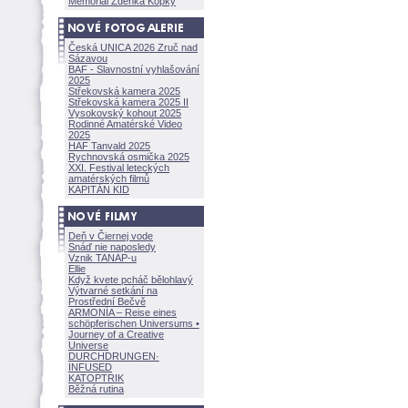
Memoriál Zdeňka Kopky
Česká UNICA 2026 Zruč nad
Sázavou
BAF - Slavnostní vyhlašování
2025
Střekovská kamera 2025
Střekovská kamera 2025 II
Vysokovský kohout 2025
Rodinné Amatérské Video
2025
HAF Tanvald 2025
Rychnovská osmička 2025
XXI. Festival leteckých
amatérských filmů
KAPITÁN KID
Deň v Čiernej vode
Snáď nie naposledy
Vznik TANAP-u
Ellie
Když kvete pcháč bělohlavý
Výtvarné setkání na
Prostřední Bečvě
ARMONÍA – Reise eines
schöpferisch
en Universums •
Journey of a Creative
Universe
DURCHDRUNGEN
·
INFUSED
KATOPTRIK
Běžná rutina