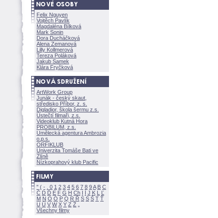
Felix Nguyen
Vojtěch Pavlík
Magdaléna Bílkov
Mark Sonin
Dora Ducháčkov
Alena Zemanov
Lilly Kollmerov
Tereza Polákov
Jakub Samek
Klára Fryčkov
ArtWork Group
Junák - český skaut,
středisko Příbor, z. s.
Digladior, škola šermu z.s.
Ústečtí filmaři, z.s.
Videoklub Kutná Hora
PROBILUM, z.s.
Umělecká agentura Ambrozia
o.p.s.
ORFIKLUB
Univerzita Tomáše Bati ve
Zlíně
Nízkoprahový klub Pacific
"
(
-
.
0
1
2
3
4
5
6
7
8
9
A
B
C
Č
D
Ď
E
F
G
H
Ch
I
Í
J
K
L
Ľ
M
N
O
Ó
P
Q
R
Ř
S
Ś
T
Ť
U
Ú
V
W
X
Y
Z
Všechny filmy