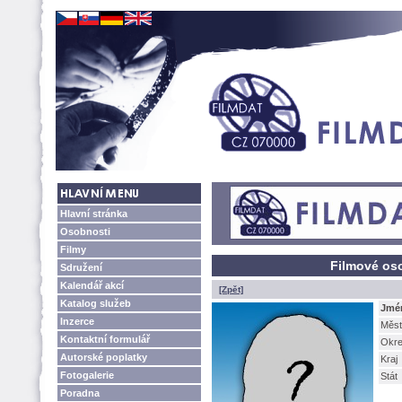
Hlavní stránka
Osobnosti
Filmy
Filmové oso
Sdružení
Kalendář akcí
[Zpět]
Katalog služeb
Jmé
Inzerce
Měst
Kontaktní formulář
Okr
Autorské poplatky
Kraj
Fotogalerie
Stát
Poradna