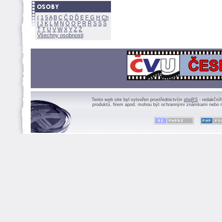
(
1
5
A
B
C
Č
D
Ď
E
F
G
H
Ch
I
J
K
L
M
N
Ó
O
P
R
Ř
S
Ś
Ť
T
U
V
W
X
Y
Z
Všechny osobnosti
Tento web site byl vytvořen prostřednictvím
phpRS
- redakční
produktů, firem apod. mohou být ochrannými známkami nebo r