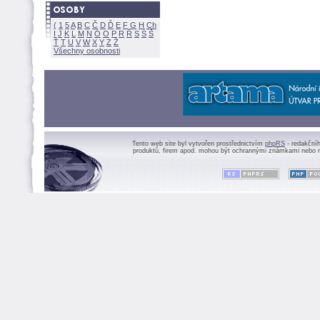
(
1
5
A
B
C
Č
D
Ď
E
F
G
H
Ch
I
J
K
L
M
N
Ó
O
P
R
Ř
S
Ś
Ť
T
U
V
W
X
Y
Z
Všechny osobnosti
Tento web site byl vytvořen prostřednictvím
phpRS
- redakční
produktů, firem apod. mohou být ochrannými známkami nebo r