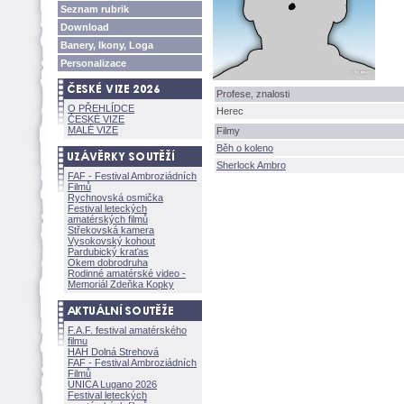
Seznam rubrik
Download
Banery, Ikony, Loga
Personalizace
Profese, znalosti
O PŘEHLÍDCE
Herec
ČESKÉ VIZE
MALÉ VIZE
Filmy
Běh o koleno
Sherlock Ambro
FAF - Festival Ambroziádních
Filmů
Rychnovská osmička
Festival leteckých
amatérských filmů
Střekovská kamera
Vysokovský kohout
Pardubický kraťas
Okem dobrodruha
Rodinné amatérské video -
Memoriál Zdeňka Kopky
F.A.F. festival amatérského
filmu
HAH Dolná Strehov
FAF - Festival Ambroziádních
Filmů
UNICA Lugano 2026
Festival leteckých