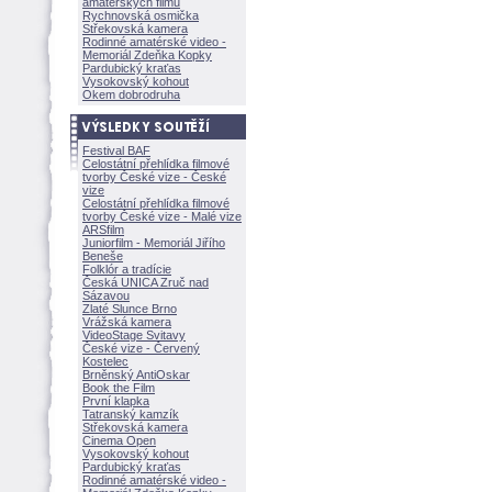
amatérských filmů
Rychnovská osmička
Střekovská kamera
Rodinné amatérské video -
Memoriál Zdeňka Kopky
Pardubický kraťas
Vysokovský kohout
Okem dobrodruha
Festival BAF
Celostátní přehlídka filmové
tvorby České vize - České
vize
Celostátní přehlídka filmové
tvorby České vize - Malé vize
ARSfilm
Juniorfilm - Memoriál Jiřího
Beneše
Folklór a tradície
Česká UNICA Zruč nad
Sázavou
Zlaté Slunce Brno
Vrážská kamera
VideoStage Svitavy
České vize - Červený
Kostelec
Brněnský AntiOskar
Book the Film
První klapka
Tatranský kamzík
Střekovská kamera
Cinema Open
Vysokovský kohout
Pardubický kraťas
Rodinné amatérské video -