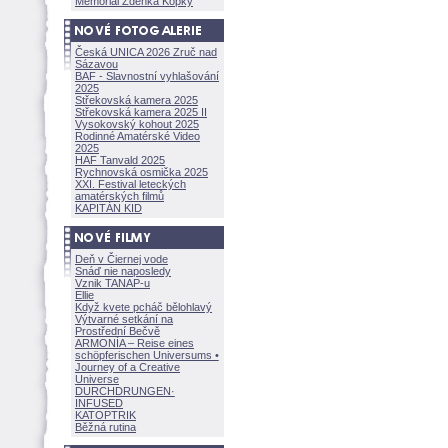
Memoriál Zdeňka Kopky
Česká UNICA 2026 Zruč nad
Sázavou
BAF - Slavnostní vyhlašování
2025
Střekovská kamera 2025
Střekovská kamera 2025 II
Vysokovský kohout 2025
Rodinné Amatérské Video
2025
HAF Tanvald 2025
Rychnovská osmička 2025
XXI. Festival leteckých
amatérských filmů
KAPITÁN KID
Deň v Čiernej vode
Snáď nie naposledy
Vznik TANAP-u
Ellie
Když kvete pcháč bělohlavý
Výtvarné setkání na
Prostřední Bečvě
ARMONÍA – Reise eines
schöpferisch
en Universums •
Journey of a Creative
Universe
DURCHDRUNGEN
·
INFUSED
KATOPTRIK
Běžná rutina