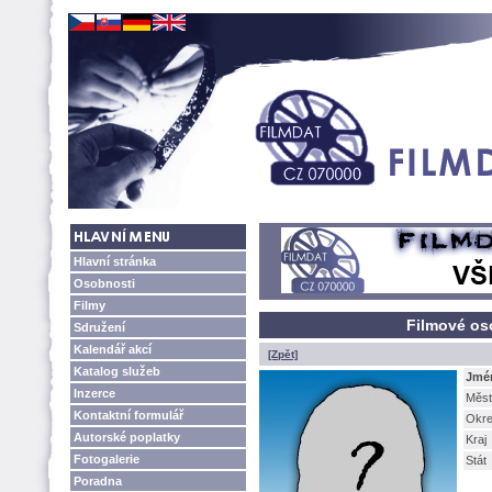
Hlavní stránka
Osobnosti
Filmy
Filmové os
Sdružení
Kalendář akcí
[Zpět]
Katalog služeb
Jmé
Inzerce
Měst
Kontaktní formulář
Okr
Autorské poplatky
Kraj
Fotogalerie
Stát
Poradna