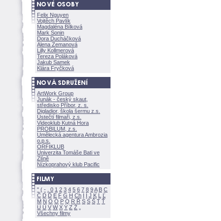
Felix Nguyen
Vojtěch Pavlík
Magdaléna Bílkov
Mark Sonin
Dora Ducháčkov
Alena Zemanov
Lilly Kollmerov
Tereza Polákov
Jakub Samek
Klára Fryčkov
ArtWork Group
Junák - český skaut,
středisko Příbor, z. s.
Digladior, škola šermu z.s.
Ústečtí filmaři, z.s.
Videoklub Kutná Hora
PROBILUM, z.s.
Umělecká agentura Ambrozia
o.p.s.
ORFIKLUB
Univerzita Tomáše Bati ve
Zlíně
Nízkoprahový klub Pacific
"
(
-
.
0
1
2
3
4
5
6
7
8
9
A
B
C
Č
D
Ď
E
F
G
H
Ch
I
Í
J
K
L
Ľ
M
N
O
Ó
P
Q
R
Ř
S
Ś
T
Ť
U
Ú
V
W
X
Y
Z
Všechny filmy