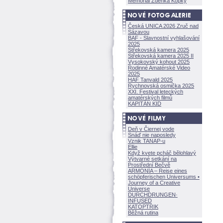
Memoriál Zdeňka Kopky
Česká UNICA 2026 Zruč nad
Sázavou
BAF - Slavnostní vyhlašování
2025
Střekovská kamera 2025
Střekovská kamera 2025 II
Vysokovský kohout 2025
Rodinné Amatérské Video
2025
HAF Tanvald 2025
Rychnovská osmička 2025
XXI. Festival leteckých
amatérských filmů
KAPITÁN KID
Deň v Čiernej vode
Snáď nie naposledy
Vznik TANAP-u
Ellie
Když kvete pcháč bělohlavý
Výtvarné setkání na
Prostřední Bečvě
ARMONÍA – Reise eines
schöpferisch
en Universums •
Journey of a Creative
Universe
DURCHDRUNGEN
·
INFUSED
KATOPTRIK
Běžná rutina