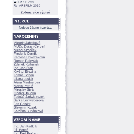
3.2.19
, csfv
Re: ARSFILM 2019
Zobraz více výpisů
Nejsou žádné inzeráty.
Viktorie Jahelkov
MUDr. Dušan Červeň
Michal Šimeček
Frederik Černík
Karolina Hovězákov
Roman Rakytiak
Zdeněk Kulhánek
Ing. Jan Štok
Kryštof Březina
Tomáš Schön
Liliana Lesiak
Alena Mautnerov
Martin Petruň
Miroslav Štván
Ondřej Unucka
Tadeáš Jadwiszczok
rka Leinweberov
Jan Geisler
Slavomír Kozák
Kateřina Buriánkov
Ing. Jan Kadlčík
Jiří Bene
Ing. Emil Pražan