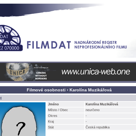
Filmové osobnosti › Karolína Muzikářov
t]
Jméno
Karolína Muzikářov
Město / Obec
neurčeno
Okres
-
Kraj
-
Stát
Česká republika