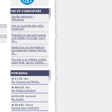
Skvěle nafocené:-)
Děkujeme.
kde se na tenhle film můžu
kouknout?
Pokusím se názorně popsat
svůj příběh. První film, který
jse
Nedá mi to se nevyjádřit ke
konstatování Patrika Ulricha.
St
Pro Vás je to výjimka, tvoříte
zatím jinak, ale pro většinu
2.7.23
, sika
Re: Cenzura na Filmda...
26.6.23
, sika
Re: Editace sdružení
23.4.23
, mesrsmid
Re: lepidlo
22.4.21
, Slávek
Kamera Sony HXR-NX3