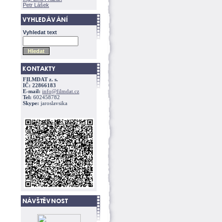
Petr Lášek
Vyhledat text
FILMDAT z. s.
IČ: 22866183
E-mail:
info@filmdat.cz
Tel:
602458782
Skype:
jaroslavsika