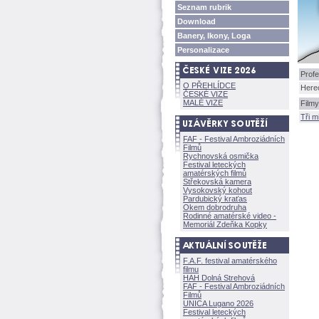
Seznam rubrik
Download
Banery, Ikony, Loga
Personalizace
Profe
O PŘEHLÍDCE
Here
ČESKÉ VIZE
MALÉ VIZE
Filmy
Tři m
FAF - Festival Ambroziádních
Filmů
Rychnovská osmička
Festival leteckých
amatérských filmů
Střekovská kamera
Vysokovský kohout
Pardubický kraťas
Okem dobrodruha
Rodinné amatérské video -
Memoriál Zdeňka Kopky
F.A.F. festival amatérského
filmu
HAH Dolná Strehov
FAF - Festival Ambroziádních
Filmů
UNICA Lugano 2026
Festival leteckých