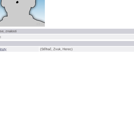
se, znalosti
c
inuty
(Střihač, Zvuk, Herec)