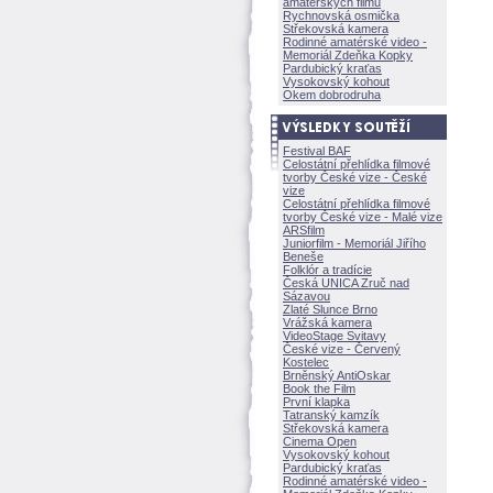
amatérských filmů
Rychnovská osmička
Střekovská kamera
Rodinné amatérské video -
Memoriál Zdeňka Kopky
Pardubický kraťas
Vysokovský kohout
Okem dobrodruha
Festival BAF
Celostátní přehlídka filmové
tvorby České vize - České
vize
Celostátní přehlídka filmové
tvorby České vize - Malé vize
ARSfilm
Juniorfilm - Memoriál Jiřího
Beneše
Folklór a tradície
Česká UNICA Zruč nad
Sázavou
Zlaté Slunce Brno
Vrážská kamera
VideoStage Svitavy
České vize - Červený
Kostelec
Brněnský AntiOskar
Book the Film
První klapka
Tatranský kamzík
Střekovská kamera
Cinema Open
Vysokovský kohout
Pardubický kraťas
Rodinné amatérské video -