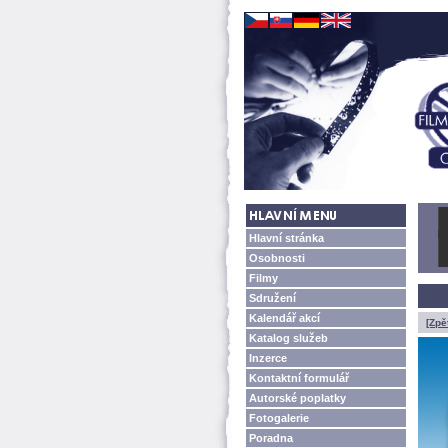
Hlavní stránka
Osobnosti
Filmy
Sdružení
Kalendář akcí
[Zpě
Katalog služeb
Inzerce
Kontaktní formulář
Autorské poplatky
Fotogalerie
Poradna