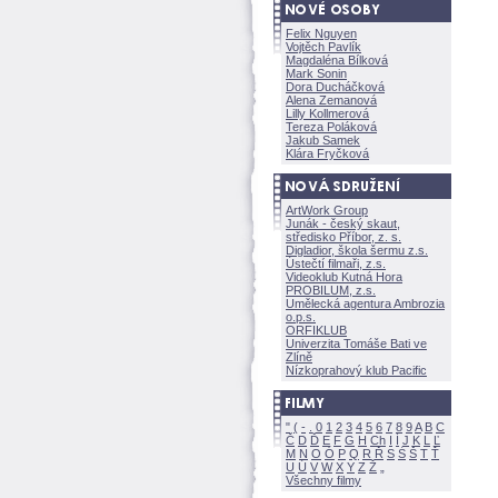
Felix Nguyen
Vojtěch Pavlík
Magdaléna Bílkov
Mark Sonin
Dora Ducháčkov
Alena Zemanov
Lilly Kollmerov
Tereza Polákov
Jakub Samek
Klára Fryčkov
ArtWork Group
Junák - český skaut,
středisko Příbor, z. s.
Digladior, škola šermu z.s.
Ústečtí filmaři, z.s.
Videoklub Kutná Hora
PROBILUM, z.s.
Umělecká agentura Ambrozia
o.p.s.
ORFIKLUB
Univerzita Tomáše Bati ve
Zlíně
Nízkoprahový klub Pacific
"
(
-
.
0
1
2
3
4
5
6
7
8
9
A
B
C
Č
D
Ď
E
F
G
H
Ch
I
Í
J
K
L
Ľ
M
N
O
Ó
P
Q
R
Ř
S
Ś
T
Ť
U
Ú
V
W
X
Y
Z
Všechny filmy