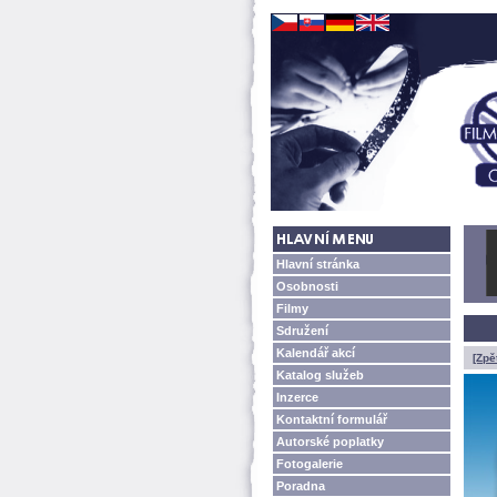
Hlavní stránka
Osobnosti
Filmy
Sdružení
Kalendář akcí
[Zpě
Katalog služeb
Inzerce
Kontaktní formulář
Autorské poplatky
Fotogalerie
Poradna