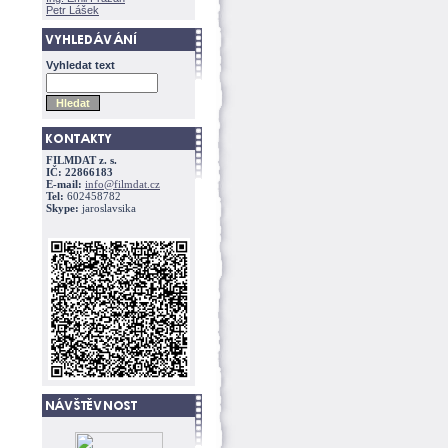
Petr Lášek
Vyhledat text
FILMDAT z. s.
IČ: 22866183
E-mail:
info@filmdat.cz
Tel:
602458782
Skype:
jaroslavsika