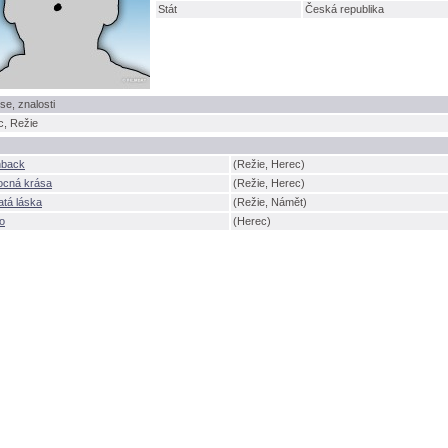
Stát
Česká republika
se, znalosti
c, Režie
hback
(Režie, Herec)
cná krása
(Režie, Herec)
atá láska
(Režie, Námět)
o
(Herec)