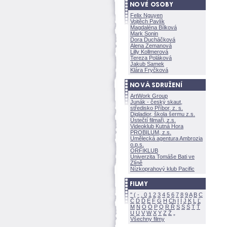
Felix Nguyen
Vojtěch Pavlík
Magdaléna Bílkov
Mark Sonin
Dora Ducháčkov
Alena Zemanov
Lilly Kollmerov
Tereza Polákov
Jakub Samek
Klára Fryčkov
ArtWork Group
Junák - český skaut,
středisko Příbor, z. s.
Digladior, škola šermu z.s.
Ústečtí filmaři, z.s.
Videoklub Kutná Hora
PROBILUM, z.s.
Umělecká agentura Ambrozia
o.p.s.
ORFIKLUB
Univerzita Tomáše Bati ve
Zlíně
Nízkoprahový klub Pacific
"
(
-
.
0
1
2
3
4
5
6
7
8
9
A
B
C
Č
D
Ď
E
F
G
H
Ch
I
Í
J
K
L
Ľ
M
N
O
Ó
P
Q
R
Ř
S
Ś
T
Ť
U
Ú
V
W
X
Y
Z
Všechny filmy