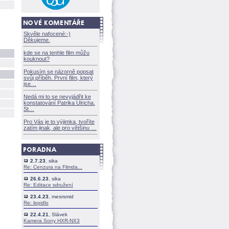
Skvěle nafocené:-)
Děkujeme.
kde se na tenhle film můžu
kouknout?
Pokusím se názorně popsat
svůj příběh. První film, který
jse
Nedá mi to se nevyjádřit ke
konstatování Patrika Ulricha.
St
Pro Vás je to výjimka, tvoříte
zatím jinak, ale pro většinu
2.7.23
, sika
Re: Cenzura na Filmda...
26.6.23
, sika
Re: Editace sdružení
23.4.23
, mesrsmid
Re: lepidlo
22.4.21
, Slávek
Kamera Sony HXR-NX3