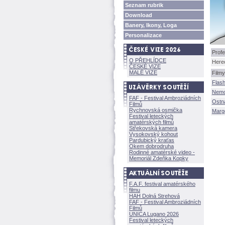
Seznam rubrik
Download
Banery, Ikony, Loga
Personalizace
Profe
O PŘEHLÍDCE
Here
ČESKÉ VIZE
MALÉ VIZE
Filmy
Flas
Nemo
FAF - Festival Ambroziádních
Ostn
Filmů
Rychnovská osmička
Marg
Festival leteckých
amatérských filmů
Střekovská kamera
Vysokovský kohout
Pardubický kraťas
Okem dobrodruha
Rodinné amatérské video -
Memoriál Zdeňka Kopky
F.A.F. festival amatérského
filmu
HAH Dolná Strehov
FAF - Festival Ambroziádních
Filmů
UNICA Lugano 2026
Festival leteckých