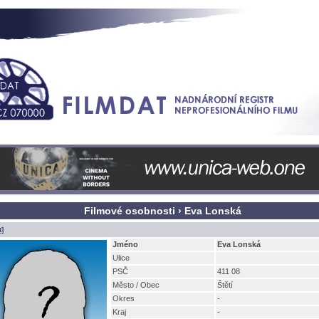
Filmové osobnosti › Eva Lonsk
t]
Jméno
Eva Lonsk
Ulice
PSČ
411 08
Město / Obec
tětí
Okres
-
Kraj
-