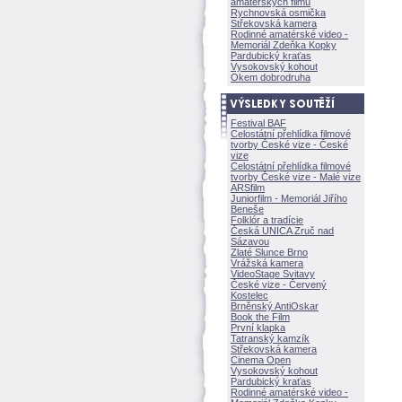
amatérských filmů
Rychnovská osmička
Střekovská kamera
Rodinné amatérské video -
Memoriál Zdeňka Kopky
Pardubický kraťas
Vysokovský kohout
Okem dobrodruha
Festival BAF
Celostátní přehlídka filmové
tvorby České vize - České
vize
Celostátní přehlídka filmové
tvorby České vize - Malé vize
ARSfilm
Juniorfilm - Memoriál Jiřího
Beneše
Folklór a tradície
Česká UNICA Zruč nad
Sázavou
Zlaté Slunce Brno
Vrážská kamera
VideoStage Svitavy
České vize - Červený
Kostelec
Brněnský AntiOskar
Book the Film
První klapka
Tatranský kamzík
Střekovská kamera
Cinema Open
Vysokovský kohout
Pardubický kraťas
Rodinné amatérské video -