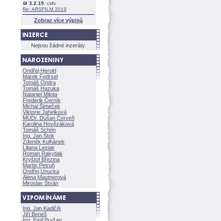
3.2.19
, csfv
Re: ARSFILM 2019
Zobraz více výpisů
Nejsou žádné inzeráty.
Ondřej Herold
Marek Fedrsel
Tomáš Ondra
Tomáš Hazuka
Nataniel Milota
Frederik Černík
Michal Šimeček
Viktorie Jahelkov
MUDr. Dušan Červeň
Karolina Hovězákov
Tomáš Schön
Ing. Jan Štok
Zdeněk Kulhánek
Liliana Lesiak
Roman Rakytiak
Kryštof Březina
Martin Petruň
Ondřej Unucka
Alena Mautnerov
Miroslav Štván
Ing. Jan Kadlčík
Jiří Bene
Ing. Emil Pražan