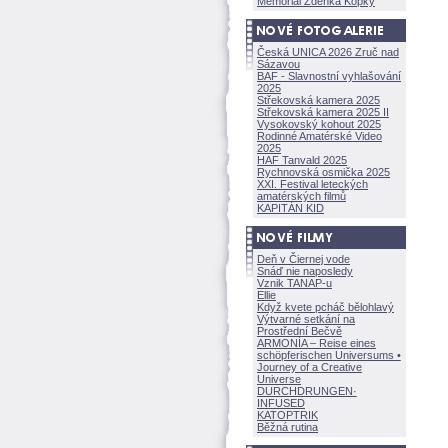
Memoriál Zdeňka Kopky
Česká UNICA 2026 Zruč nad
Sázavou
BAF - Slavnostní vyhlašování
2025
Střekovská kamera 2025
Střekovská kamera 2025 II
Vysokovský kohout 2025
Rodinné Amatérské Video
2025
HAF Tanvald 2025
Rychnovská osmička 2025
XXI. Festival leteckých
amatérských filmů
KAPITÁN KID
Deň v Čiernej vode
Snáď nie naposledy
Vznik TANAP-u
Ellie
Když kvete pcháč bělohlavý
Výtvarné setkání na
Prostřední Bečvě
ARMONÍA – Reise eines
schöpferisch
en Universums •
Journey of a Creative
Universe
DURCHDRUNGEN
·
INFUSED
KATOPTRIK
Běžná rutina