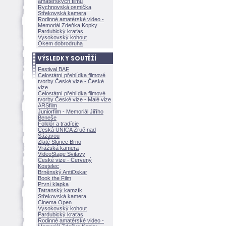
amatérských filmů
Rychnovská osmička
Střekovská kamera
Rodinné amatérské video -
Memoriál Zdeňka Kopky
Pardubický kraťas
Vysokovský kohout
Okem dobrodruha
Festival BAF
Celostátní přehlídka filmové
tvorby České vize - České
vize
Celostátní přehlídka filmové
tvorby České vize - Malé vize
ARSfilm
Juniorfilm - Memoriál Jiřího
Beneše
Folklór a tradície
Česká UNICA Zruč nad
Sázavou
Zlaté Slunce Brno
Vrážská kamera
VideoStage Svitavy
České vize - Červený
Kostelec
Brněnský AntiOskar
Book the Film
První klapka
Tatranský kamzík
Střekovská kamera
Cinema Open
Vysokovský kohout
Pardubický kraťas
Rodinné amatérské video -