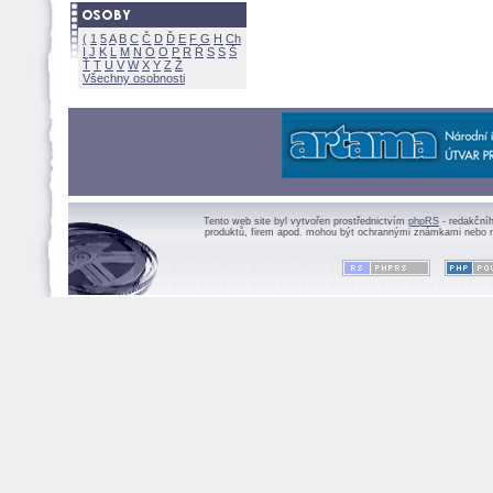
(
1
5
A
B
C
Č
D
Ď
E
F
G
H
Ch
I
J
K
L
M
N
Ó
O
P
R
Ř
S
Ś
Ť
T
U
V
W
X
Y
Z
Všechny osobnosti
Tento web site byl vytvořen prostřednictvím
phpRS
- redakční
produktů, firem apod. mohou být ochrannými známkami nebo r