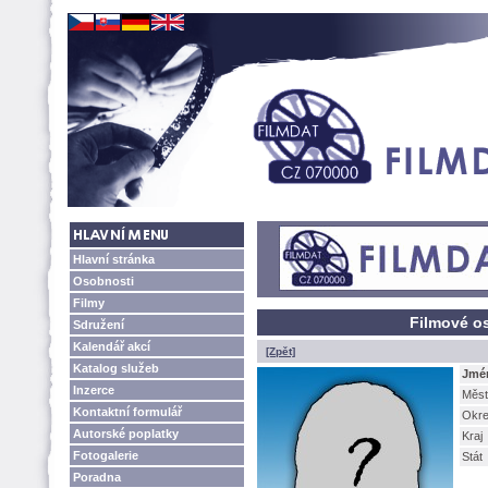
Hlavní stránka
Osobnosti
Filmy
Filmové os
Sdružení
Kalendář akcí
[Zpět]
Katalog služeb
Jmé
Inzerce
Měst
Kontaktní formulář
Okr
Autorské poplatky
Kraj
Fotogalerie
Stát
Poradna