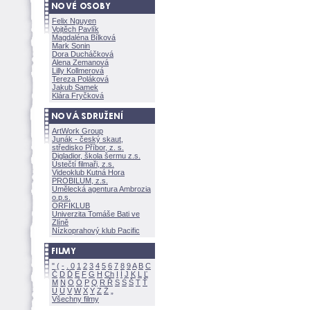
Felix Nguyen
Vojtěch Pavlík
Magdaléna Bílkov
Mark Sonin
Dora Ducháčkov
Alena Zemanov
Lilly Kollmerov
Tereza Polákov
Jakub Samek
Klára Fryčkov
ArtWork Group
Junák - český skaut,
středisko Příbor, z. s.
Digladior, škola šermu z.s.
Ústečtí filmaři, z.s.
Videoklub Kutná Hora
PROBILUM, z.s.
Umělecká agentura Ambrozia
o.p.s.
ORFIKLUB
Univerzita Tomáše Bati ve
Zlíně
Nízkoprahový klub Pacific
"
(
-
.
0
1
2
3
4
5
6
7
8
9
A
B
C
Č
D
Ď
E
F
G
H
Ch
I
Í
J
K
L
Ľ
M
N
O
Ó
P
Q
R
Ř
S
Ś
T
Ť
U
Ú
V
W
X
Y
Z
Všechny filmy