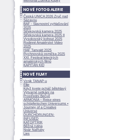
Memoriál Zdeňka Kopky
Česká UNICA 2026 Zruč nad
Sázavou
BAF - Slavnostní vyhlašování
2025
Střekovská kamera 2025
Střekovská kamera 2025 II
Vysokovský kohout 2025
Rodinné Amatérské Video
2025
HAF Tanvald 2025
Rychnovská osmička 2025
XXI. Festival leteckých
amatérských filmů
KAPITÁN KID
Vznik TANAP-u
Ellie
Když kvete pcháč bělohlavý
Výtvarné setkání na
Prostřední Bečvě
ARMONÍA – Reise eines
schöpferisch
en Universums •
Journey of a Creative
Universe
DURCHDRUNGEN
·
INFUSED
KATOPTRIK
Běžná rutina
Noár NaRuby
Lies