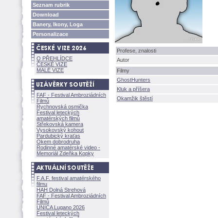
Seznam rubrik
Download
Banery, Ikony, Loga
Personalizace
Profese, znalosti
O PŘEHLÍDCE
Autor
ČESKÉ VIZE
MALÉ VIZE
Filmy
GhostHunters
Kluk a příšera
FAF - Festival Ambroziádních
Okamžik štěstí
Filmů
Rychnovská osmička
Festival leteckých
amatérských filmů
Střekovská kamera
Vysokovský kohout
Pardubický kraťas
Okem dobrodruha
Rodinné amatérské video -
Memoriál Zdeňka Kopky
F.A.F. festival amatérského
filmu
HAH Dolná Strehov
FAF - Festival Ambroziádních
Filmů
UNICA Lugano 2026
Festival leteckých