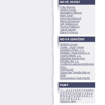
Felix Nguyen
Vojtěch Pavlík
Magdaléna Bílkov
Mark Sonin
Dora Ducháčkov
Alena Zemanov
Lilly Kollmerov
Tereza Polákov
Jakub Samek
Klára Fryčkov
ArtWork Group
Junák - český skaut,
středisko Příbor, z. s.
Digladior, škola šermu z.s.
Ústečtí filmaři, z.s.
Videoklub Kutná Hora
PROBILUM, z.s.
Umělecká agentura Ambrozia
o.p.s.
ORFIKLUB
Univerzita Tomáše Bati ve
Zlíně
Nízkoprahový klub Pacific
"
(
-
.
0
1
2
3
4
5
6
7
8
9
A
B
C
Č
D
Ď
E
F
G
H
Ch
I
Í
J
K
L
Ľ
M
N
O
Ó
P
Q
R
Ř
S
Ś
T
Ť
U
Ú
V
W
X
Y
Z
Všechny filmy