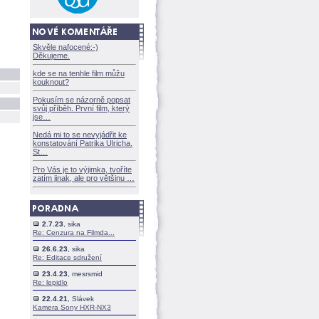
Skvěle nafocené:-)
Děkujeme.
kde se na tenhle film můžu
kouknout?
Pokusím se názorně popsat
svůj příběh. První film, který
jse
Nedá mi to se nevyjádřit ke
konstatování Patrika Ulricha.
St
Pro Vás je to výjimka, tvoříte
zatím jinak, ale pro většinu
2.7.23
, sika
Re: Cenzura na Filmda...
26.6.23
, sika
Re: Editace sdružení
23.4.23
, mesrsmid
Re: lepidlo
22.4.21
, Slávek
Kamera Sony HXR-NX3