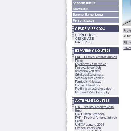
Seznam rubrik
Download
Banery, Ikony, Loga
Personalizace
Profe
O PŘEHLÍDCE
Autor
ČESKÉ VIZE
MALÉ VIZE
Filmy
Silve
FAF - Festival Ambroziádních
Filmů
Rychnovská osmička
Festival leteckých
amatérských filmů
Střekovská kamera
Vysokovský kohout
Pardubický kraťas
Okem dobrodruha
Rodinné amatérské video -
Memoriál Zdeňka Kopky
F.A.F. festival amatérského
filmu
HAH Dolná Strehov
FAF - Festival Ambroziádních
Filmů
UNICA Lugano 2026
Festival leteckých