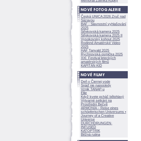
Memoriál Zdeňka Kopky
Česká UNICA 2026 Zruč nad
Sázavou
BAF - Slavnostní vyhlašování
2025
Střekovská kamera 2025
Střekovská kamera 2025 II
Vysokovský kohout 2025
Rodinné Amatérské Video
2025
HAF Tanvald 2025
Rychnovská osmička 2025
XXI. Festival leteckých
amatérských filmů
KAPITÁN KID
Deň v Čiernej vode
Snáď nie naposledy
Vznik TANAP-u
Ellie
Když kvete pcháč bělohlavý
Výtvarné setkání na
Prostřední Bečvě
ARMONÍA – Reise eines
schöpferisch
en Universums •
Journey of a Creative
Universe
DURCHDRUNGEN
·
INFUSED
KATOPTRIK
Běžná rutina