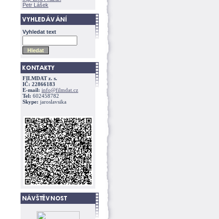
Petr Lášek
Vyhledat text
FILMDAT z. s.
IČ: 22866183
E-mail:
info@filmdat.cz
Tel:
602458782
Skype:
jaroslavsika