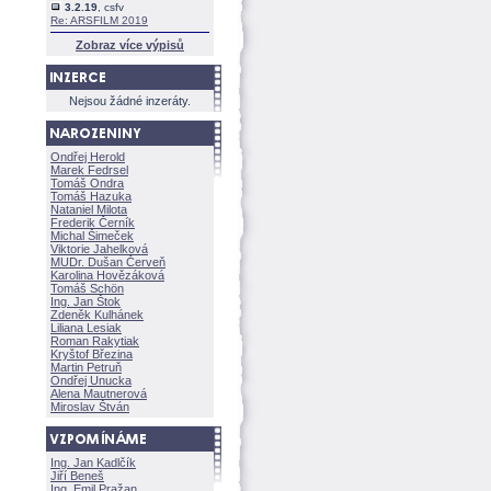
3.2.19
, csfv
Re: ARSFILM 2019
Zobraz více výpisů
Nejsou žádné inzeráty.
Ondřej Herold
Marek Fedrsel
Tomáš Ondra
Tomáš Hazuka
Nataniel Milota
Frederik Černík
Michal Šimeček
Viktorie Jahelkov
MUDr. Dušan Červeň
Karolina Hovězákov
Tomáš Schön
Ing. Jan Štok
Zdeněk Kulhánek
Liliana Lesiak
Roman Rakytiak
Kryštof Březina
Martin Petruň
Ondřej Unucka
Alena Mautnerov
Miroslav Štván
Ing. Jan Kadlčík
Jiří Bene
Ing. Emil Pražan