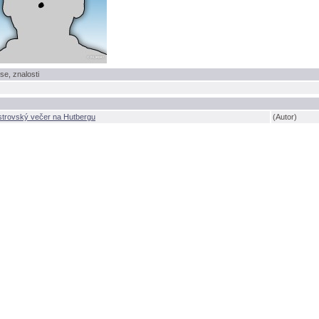
se, znalosti
strovský večer na Hutbergu
(Autor)