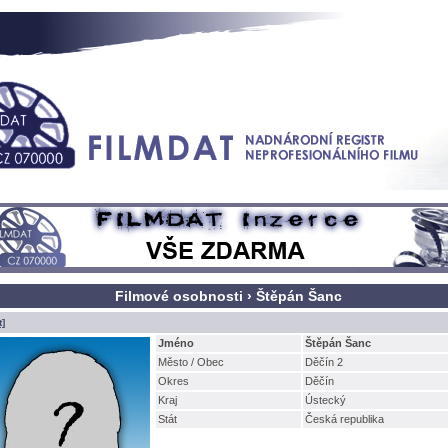
Filmové osobnosti › Štěpán Šanc
t]
Jméno
těpán Šanc
Město / Obec
Děčín 2
Okres
Děčín
Kraj
Ústecký
Stát
Česká republika