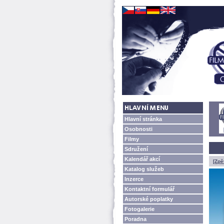
Hlavní stránka
Osobnosti
Filmy
Sdružení
Kalendář akcí
[Zpě
Katalog služeb
Inzerce
Kontaktní formulář
Autorské poplatky
Fotogalerie
Poradna