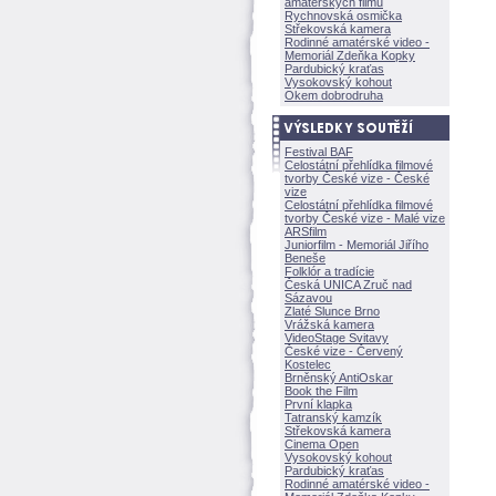
amatérských filmů
Rychnovská osmička
Střekovská kamera
Rodinné amatérské video -
Memoriál Zdeňka Kopky
Pardubický kraťas
Vysokovský kohout
Okem dobrodruha
Festival BAF
Celostátní přehlídka filmové
tvorby České vize - České
vize
Celostátní přehlídka filmové
tvorby České vize - Malé vize
ARSfilm
Juniorfilm - Memoriál Jiřího
Beneše
Folklór a tradície
Česká UNICA Zruč nad
Sázavou
Zlaté Slunce Brno
Vrážská kamera
VideoStage Svitavy
České vize - Červený
Kostelec
Brněnský AntiOskar
Book the Film
První klapka
Tatranský kamzík
Střekovská kamera
Cinema Open
Vysokovský kohout
Pardubický kraťas
Rodinné amatérské video -